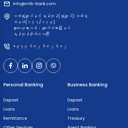
info@mtb-bank.com
ဘဏ်ရုံးချုပ်နှင့် ရန်ကုန်(ရုံးချုပ်) ဘဏ်ခွဲ
အမှတ်(၁၄၃/၁၄၉)
ဆူးလေဘုရားလမ်း၊ ကျောက်တံတားမြို့နယ်
ရန်ကုန်တိုင်းဒေသကြီး
+၉၅၉ ၆၈၂ ၆၈၂ ၆၈၂
Personal Banking
Business Banking
Deposit
Deposit
Loans
Loans
Remittance
Treasury
Other Services
Agent Banking