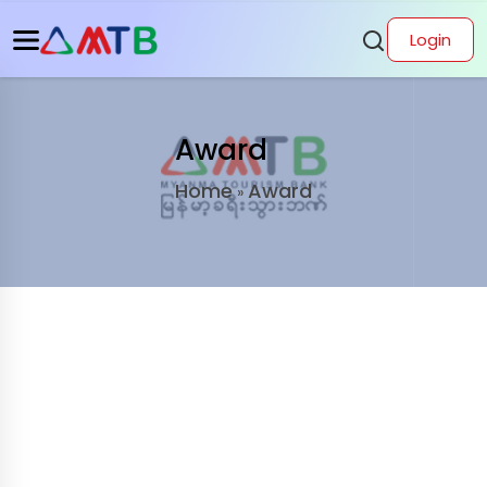
Login
Award
Home
Award
»