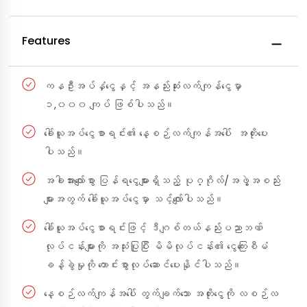
Features
ကနဦးအပ်နှံငွေနှင့် အနည်းဆုံးလက်ကျန်ငွေမှာ
၁,၀၀၀ ကျပ် ဖြစ်ပါသည်။
ခေါ်ယူအပ်ငွေစာရင်း၏ နေ့စဉ်လက်ကျန်အပေါ် အတိုးပေး
ပါသည်။
အခါအားလျော်စွာ ပြန်ရငွေများရှိသည့် ပုဂ္ဂိုလ်/အဖွဲ့အစည်း
များအတွက် ခေါ်ယူအပ်ငွေမှာ သင့်လျော်ပါသည်။
ခေါ်ယူအပ်ငွေစာရင်းဖြင့် ဒီဂျစ်တယ်နည်းပညာဘဏ်
လုပ်ငန်းများကို အသုံးပြုပြီး မိမိလုပ်ငန်း၏ ငွေကြေးစီမံ
ခန့်ခွဲမှုကို ကောင်းစွာလုပ်ဆောင်ပေးနိုင်ပါသည်။
နေ့စဉ်လက်ကျန်အပေါ် တွက်ချက်သော အတိုးငွေကို လစဉ်လ