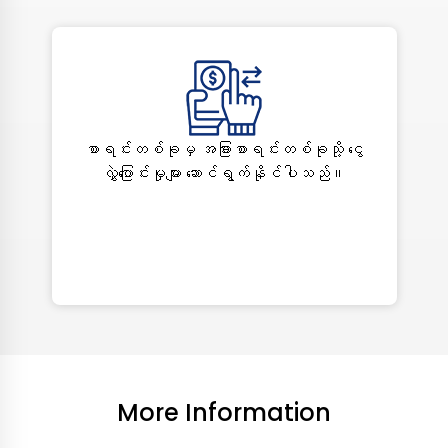
စာရင်းတစ်ခုမှ အခြားစာရင်းတစ်ခုသို့ ငွေ
လွှဲပြောင်းမှုများ ဆောင်ရွက်နိုင်ပါသည်။
More Information