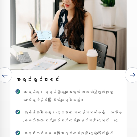
စာရင်းရှင်စာရင်း
ပေးရန်ငွေ၊ ရရန်ရှိငွေများအတွက် အဆင်ပြေလွယ်ကူစွာ
ဆောင်ရွက်နိုင်ပြီး စိတ်ချရပါသည်။
အချိန်အခါမရွေး၊ ငွေပမာဏ အကန့်အသတ်မရှိ၊ ဘဏ်မှ
ချမှတ်ထားသော စည်းမျဉ်းစည်းကမ်းများနှင့်အညီ ငွေသွင်း၊ ငွေ
ထုတ် လုပ်ဆောင်နိုင်ပါသည်။
စာရင်းတစ်ခုမှ အခြားစာရင်းတစ်ခုသို့ ငွေလွဲပြောင်းနိုင်