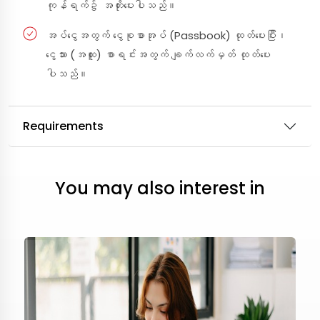
ကုန်ရက်၌ အတိုးပေးပါသည်။
အပ်ငွေအတွက် ငွေစုစာအုပ် (Passbook) ထုတ်ပေးပြီး၊
ငွေသား (အထူး) စာရင်းအတွက် ချက်လက်မှတ် ထုတ်ပေး
ပါသည်။
Requirements
You may also interest in