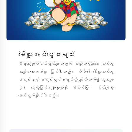
ခေါ်ယူအပ်ငွေစာရင်း
စီးပွားရေးလုပ်ငန်းရှင်များအတွက် အထူးသင့်လျော်သော အပ်ငွေ
အမျိုးအစားတစ်ခု ဖြစ်ပါသည်။ မိမိ၏ ခေါ်ယူအပ်ငွေ
စာရင်းနှင့် စာရင်းရှင်စာရင်းတို့ ချိတ်ဆက်၍ ငွေပေးချေ
မှု၊ ငွေလွှဲပြောင်းရယူမှုများကို အဆင်ပြေ၊ စိတ်ချစွာ
ဆောင်ရွက်နိုင်ပါသည်။