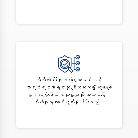
မိမိ၏ ခေါ်ယူအပ်ငွေစာရင်းနှင့်
စာရင်းရှင်စာရင်းတို့ ချိတ်ဆက်၍ ငွေပေးချေ
မှု၊ ငွေလွှဲပြောင်း ရယူမှုများကို အဆင်ပြေ၊
စိတ်ချစွာ ဆောင်ရွက်နိုင်ပါသည်။