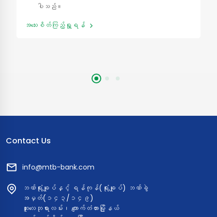
ပါသည်။
အသေးစိတ်ကြည့်ရှု့ရန်
Contact Us
info@mtb-bank.com
ဘဏ်ရုံးချုပ်နှင့် ရန်ကုန်(ရုံးချုပ်) ဘဏ်ခွဲ
အမှတ်(၁၄၃/၁၄၉)
ဆူးလေဘုရားလမ်း၊ ကျောက်တံတားမြို့နယ်