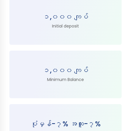
၁,၀၀၀ ကျပ်
Initial deposit
၁,၀၀၀ ကျပ်
Minimum Balance
ပုံမှန်-၇% အထူး-၇%