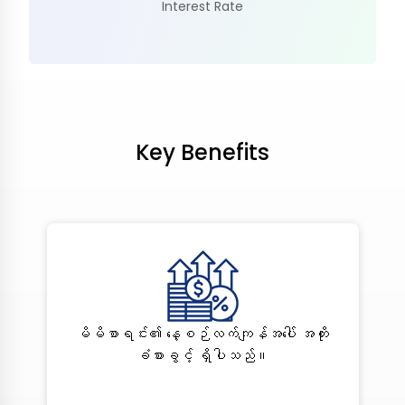
Interest Rate
Key Benefits
မိမိစာရင်း၏ နေ့စဉ်လက်ကျန်အပေါ် အတိုး
ခံစားခွင့် ရှိပါသည်။