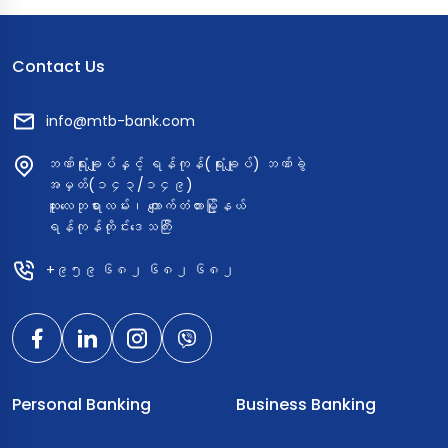
Contact Us
info@mtb-bank.com
ဘဏ်ရုံးချုပ်နှင့် ရန်ကုန်(ရုံးချုပ်) ဘဏ်ခွဲ
အမှတ်(၁၄၃/၁၄၉)
ဆူးလေဘုရားလမ်း၊ ကျောက်တံတားမြို့နယ်
ရန်ကုန်တိုင်းဒေသကြီး
+၉၅၉ ၆၈၂ ၆၈၂ ၆၈၂
Personal Banking
Business Banking