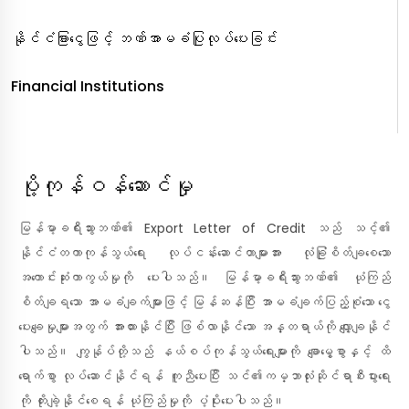
နိုင်ငံခြားငွေဖြင့် ဘဏ်အာမခံပြုလုပ်ပေးခြင်း
Financial Institutions
ပို့ကုန်ဝန်ဆောင်မှု
မြန်မာ့ခရီးသွားဘဏ်၏ Export Letter of Credit သည် သင့်၏
နိုင်ငံတကာကုန်သွယ်ရေး လုပ်ငန်းဆောင်တာများအား လုံခြုံစိတ်ချစေသော
အကောင်းဆုံးကာကွယ်မှုကို ပေးပါသည်။ မြန်မာ့ခရီးသွားဘဏ်၏ ယုံကြည်
စိတ်ချရသော အာမခံချက်များဖြင့် မြန်ဆန်ပြီး အာမခံချက်ပြည့်စုံသော ငွေ
ပေးချေမှုများအတွက် အားထားနိုင်ပြီး ဖြစ်လာနိုင်သော အန္တရာယ်ကို လျှော့ချနိုင်
ပါသည်။ ကျွန်ုပ်တို့သည် နယ်စပ်ကုန်သွယ်ရေးများကို ချောမွေ့စွာနှင့် ထိ
ရောက်စွာ လုပ်ဆောင်နိုင်ရန် ကူညီပေးပြီး သင်၏ကမ္ဘာလုံးဆိုင်ရာစီးပွားရေး
ကို တိုးချဲ့နိုင်စေရန် ယုံကြည်မှုကို ပံ့ပိုးပေးပါသည်။