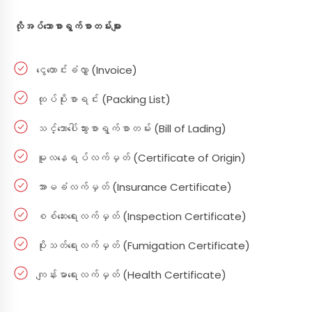
လိုအပ်သောစာရွက်စာတမ်းများ
ငွေတောင်းခံလွှာ (Invoice)
ထုပ်ပိုးစာရင်း (Packing List)
သင်္ဘောပေါ်သွားစာရွက်စာတမ်း (Bill of Lading)
မူလနေရပ်လက်မှတ် (Certificate of Origin)
အာမခံလက်မှတ် (Insurance Certificate)
စစ်ဆေးရေးလက်မှတ် (Inspection Certificate)
ပိုးသတ်ရေးလက်မှတ် (Fumigation Certificate)
ကျန်းမာရေးလက်မှတ် (Health Certificate)