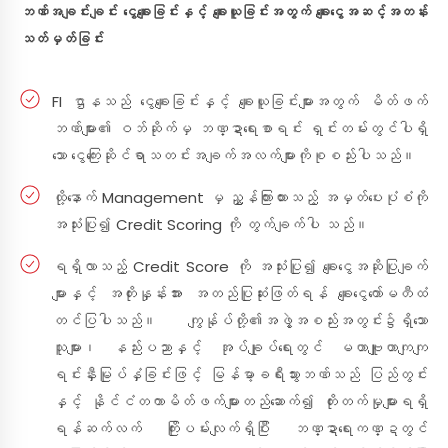
ဘဏ်အချင်းချင်း ငွေချေးခြင်းနှင့် ချေးယူခြင်းအတွက် ချေးငွေအဆင့်အတန်း
သတ်မှတ်ခြင်း
FI ဌာနသည် ငွေချေးခြင်းနှင့် ချေးယူခြင်းများအတွက် မိတ်ဖက်
ဘဏ်များ၏ ဝဘ်ဆိုက်မှ ဘဏ္ဍာရေးစာရင်း ရှင်းတမ်းတွင်ပါရှိ
သော ငွေကြေးဆိုင်ရာသတင်းအချက်အလက်များကိုစုစည်းပါသည်။
ထို့နောက် Management မှ ညွှန်ကြားထားသည့် အမှတ်ပေးပုံစံကို
အသုံးပြု၍ Credit Scoring ကို တွက်ချက်ပါ သည်။
ရရှိလာသည့် Credit Score ကို အသုံးပြု၍ ချေးငွေအဆိုပြုချက်
များနှင့် အတိုးနှုန်းအား အတည်ပြုဆုံးဖြတ်ရန် ချေးငွေကော်မတီထံ
တင်ပြပါသည်။ ကျွန်ုပ်တို့၏အဖွဲ့အစည်းအတွင်း၌ရှိသော
သူများ၊ နည်းပညာနှင့် အုပ်ချုပ်ရေးတွင် မဟာဗျူဟာကျကျ
ရင်းနှီးမြုပ်နှံခြင်းဖြင့် မြန်မာ့ခရီးသွားဘဏ်သည် ပြည်တွင်း
နှင့် နိုင်ငံတကာမိတ်ဖက်များတည်ဆောက်၍ တိုးတက်မှုများရရှိ
ရန်ဆက်လက် ကြိုးပမ်းလျက်ရှိပြီး ဘဏ္ဍာရေးကဏ္ဍတွင်