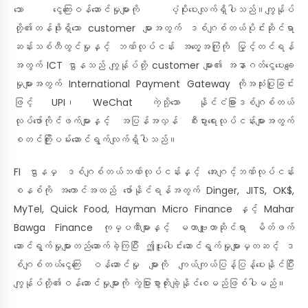
သော ငွေကြေးဝန်ဆောင်မှုများကို ပံ့ပိုးပေးလျက်ရှိပါသည်။ကျွန်ုပ်
တို့၏တန်ဖိုးရှိသော customer များအတွက် ဒစ်ဂျစ်တယ်ပိုင်းဆိုင်ရာ
ဆန်းသစ်တီထွင်မှုနှင့် ဘဏ်လုပ်ငန်း အတွေ့အကြုံကို မြှင့်တင်ရန်
အတွက် ICT ဌာနသည် ကျွန်ုပ်တို့ customer များ၏ အနာဂတ်ငွေပေးချေ
မှုများအတွက် International Payment Gateway ကိုအသုံးပြုခြင်း
ဖြင့် UPI၊ WeChat ကဲ့သို့သော နိုင်ငံခြားဒစ်ဂျစ်တယ်
လုပ်ဖော်ကိုင်ဖက်များနှင့် အပြန်အလှန် စီးပွားရေးလုပ်ငန်းများအတွက်
စတင်ကြိုးပမ်းဆောင်ရွက်လျက်ရှိပါသည်။
FI ဌာနမှ ဒစ်ဂျစ်တယ်ဘဏ်လုပ်ငန်းနှင့် အေးဂျင့်ဘဏ်လုပ်ငန်း
စနစ်ကို အကောင်အထည် ဖော်နိုင်ရန်အတွက် Dinger, JITS, OK$,
MyTel, Quick Food, Hayman Micro Finance နှင့် Mahar
Bawga Finance ကုမ္ပဏီများနှင့် မဟာဗျူဟာဆိုင်ရာ မိတ်ဖက်
ဆောင်ရွက်မှုများတည်ဆောက်ခဲ့ကြပြီး ဤပူးပေါင်းဆောင်ရွက်မှုများမှတဆင့် ဒ
စ်ဂျစ်တယ်ငွေကြေး ဝန်ဆောင်မှု များကို ကျယ်ကျယ်ပြန့်ပြန့်ပေးနိုင်ပြီး
ကျွန်ုပ်တို့၏ဝန်ဆောင်မှုများကို ကွဲပြားစွာတိုးချဲ့နိုင်စေမည်ဖြစ်ပါမည်။