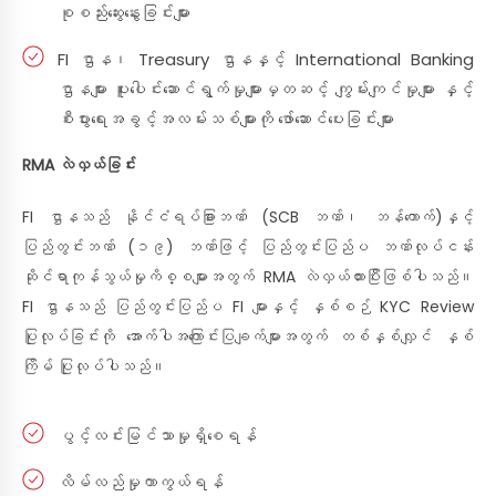
စုစည်းဆွေးနွေးခြင်းများ
FI ဌာန၊ Treasury ဌာနနှင့် International Banking
ဌာနများ ပူးပေါင်းဆောင်ရွက်မှုများမှတဆင့် ကျွမ်းကျင်မှုများ နှင့်
စီးပွားရေးအခွင့်အလမ်းသစ်များကို ဖော်ဆောင်ပေးခြင်းများ
RMA လဲလှယ်ခြင်း
FI ဌာနသည် နိုင်ငံရပ်ခြားဘဏ် (SCB ဘဏ်၊ ဘန်ကောက်)နှင့်
ပြည်တွင်းဘဏ် (၁၉) ဘဏ်ဖြင့် ပြည်တွင်းပြည်ပ ဘဏ်လုပ်ငန်း
ဆိုင်ရာကုန်သွယ်မှုကိစ္စများအတွက် RMA လဲလှယ်ထားပြီးဖြစ်ပါသည်။
FI ဌာနသည် ပြည်တွင်းပြည်ပ FI များနှင့် နှစ်စဉ် KYC Review
ပြုလုပ်ခြင်းကို အောက်ပါအကြောင်းပြချက်များအတွက် တစ်နှစ်လျှင် နှစ်
ကြိမ် ပြုလုပ်ပါသည်။
ပွင့်လင်းမြင်သာမှုရှိစေရန်
လိမ်လည်မှုကာကွယ်ရန်