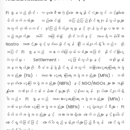
FI ဌာနသည် ထိုင်း၊ ကမ္ဘောဒီးယားကဲ့သို့သော အာရှနိုင်ငံများတွင် သင့်လျော်သော
မိတ်ဖက်ဘဏ်များ တည်ထောင်၍ အပြည်ပြည်ဆိုင်ရာကုန်သွယ်မှုများ
အတွက် ဂုဏ်သတင်း၊ ယုံကြည်စိတ်ချရမှုနှင့် ကုန်သွယ်မှုပမာဏ စ
သည့်အချက်များ အပေါ် အခြေခံ၍ ထိုင်းဘတ်နှင့် အမေရိကန်ဒေါ်လာ
Nostro အကောင့်များဖွင့်လှစ်ပေးနိုင်ရန် ကြိုးပမ်းလျက်ရှိပါသည်။ ထို့
အပြင် FI ဌာနသည် အနာဂတ်ခြေလှမ်းသစ်များအဖြစ် နိုင်ငံခြားငွေ
လဲလှယ်မှု၊ Settlement၊ ငွေဖြစ်လွယ်မှုနှင့် အတိုးနှုန်း
အန္တရာယ်များကို စီမံခန့်ခွဲနိုင်ရန်အတွက် အခြားသောငွေရေးကြေးရေးအဖွဲ့
အစည်းများ (FIs) ၊ အသေးစား ငွေရေး ကြေးရေးအဖွဲ့အစည်းများ (MFIs)၊ ဘဏ်
မဟုတ်သော ငွေကြေးအဖွဲ့အစည်းများ (NBFIs) နှင့် NGO/INGOs များအား အမျိုး
မျိုးသော ဘဏ်လုပ်ငန်းဝန်ဆောင်မှုများကို ပံ့ပိုးပေးရန် လုပ်ဆောင်လျက်ရှိ
ပါသည်။ FI ဌာနသည် အသေးစားငွေရေးကြေးရေးအဖွဲ့အစည်းများ (MFIs)၊
ဘဏ်မဟုတ်သော ငွေကြေးအဖွဲ့အစည်းများ (NBFIs) ၊ ငွေလွှဲအေဂျင်စီများ၊ FI
မိတ်ဖက်အဖွဲ့အစည်းများနှင့် အလားအလာရှိသော ဖောက်သည်များနှင့်ပူးပေါင်း
ဆောင်ရွက်ခြင်းဖြင့် အောက်ပါရည်မှန်းချက်များပြည့်မီရန် ဆောင်ရွက်