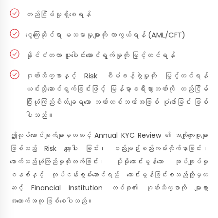
တည်ငြိမ်မှုရှိစေရန်
ငွေကြေးဆိုင်ရာ မသမာမှုများကို ကာကွယ်ရန် (AML/CFT)
နိုင်ငံတကာ ပူးပေါင်းဆောင်ရွက်မှုကို မြှင့်တင်ရန်
ဂုဏ်သိက္ခာနှင့် Risk စီမံခန့်ခွဲမှုကို မြှင့်တင်ရန်
ယင်းသို့ဆောင်ရွက်ခြင်းဖြင့် မြန်မာ့ခရီးသွားဘဏ်ကို တည်ငြိမ်
ပြီးယုံကြည်စိတ်ချရသော ဘဏ်တစ်ဘဏ်အဖြစ် ပုံဖော်ခြင်း ဖြစ်
ပါသည်။
ဤလုပ်ဆောင်ချက်များမှတဆင့် Annual KYC Review ၏ အကျိုးကျေးဇူးများ
ဖြစ်သည့် Risk လျော့ပါး ခြင်း၊ စည်းမျဉ်းစည်းကမ်းလိုက်နာခြင်း၊
ဖောက်သည်ယုံကြည်မှုတိုးတက်ခြင်း၊ ပိုမိုကောင်းမွန်သော အုပ်ချုပ်မှု
စနစ်နှင့် လုပ်ငန်းစွမ်းဆောင်ရည် ကောင်းမွန်ခြင်းစသည်တို့မှတ
ဆင့် Financial Institution တစ်ခု၏ ဂုဏ်သိက္ခာကို များစွာ
အထောက်အကူ ဖြစ်စေပါသည်။