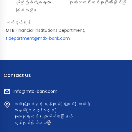
ယုံကြည်စိတ်ချရသော ဂုဏ်သတင်းတစ်ခုကိုဖော်နိုင်ပြီ
ဖြစ်သည်။
ဆက်သွယ်ရန်:
MTB Financial Institutions Department,
fidepartment@mtb-bank.com
Contact Us
info@mtb-bank.com
ဘဏ်ရုံးချုပ်နှင့် ရန်ကုန်(ရုံးချုပ်) ဘဏ်ခွဲ
အမှတ်(၁၄၃/၁၄၉)
ဆူးလေဘုရားလမ်း၊ ကျောက်တံတားမြို့နယ်
ရန်ကုန်တိုင်းဒေသကြီး