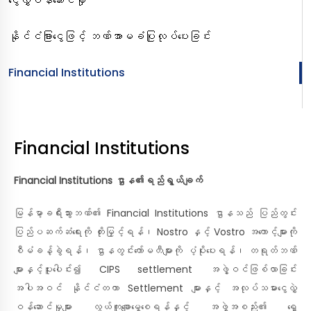
ငွေလွှဲဝန်ဆောင်မှု
နိုင်ငံခြားငွေဖြင့် ဘဏ်အာမခံပြုလုပ်ပေးခြင်း
Financial Institutions
Financial Institutions
Financial Institutions ဌာန၏ရည်ရွယ်ချက်
မြန်မာ့ခရီးသွားဘဏ်၏ Financial Institutions ဌာနသည် ပြည်တွင်း
ပြည်ပဆက်ဆံရေးကို တိုးမြှင့်ရန်၊ Nostro နှင့် Vostro အကောင့်များကို
စီမံခန့်ခွဲရန်၊ ဌာနတွင်းကော်မတီများကို ပံ့ပိုးပေးရန်၊ တရုတ်ဘဏ်
များနှင့်ပူးပေါင်း၍ CIPS settlement အဖွဲ့ဝင်ဖြစ်လာခြင်း
အပါအဝင် နိုင်ငံတကာ Settlement များနှင့် အလုပ်သမားငွေလွှဲ
ဝန်ဆောင်မှုများ လွယ်ကူချောမွေ့စေရန်နှင့် အဖွဲ့အစည်း၏ ရှေ့