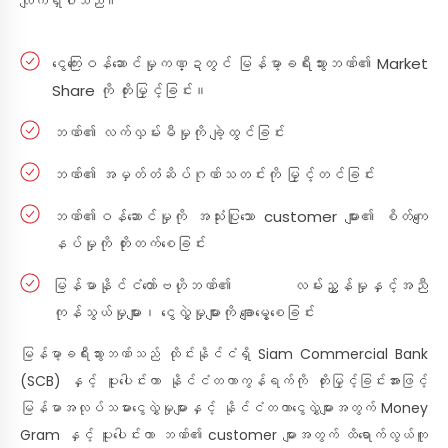
လျက်ရှိပါသည်။
ငွေကြေးဝန်ဆောင်မှုကဏ္ဍတွင် မြန်မာ့ခရီးသွားဘဏ်၏ Market
Share ကို တိုးမြှင့်ခြင်း။
ဘဏ်၏ လက်လှမ်းမီမှုကို ချဲ့ထွင်ခြင်း
ဘဏ်၏ အမှတ်တံဆိပ်ဂုဏ်သတင်းကို မြှင့်တင်ခြင်း
ဘဏ်၏ဝန်ဆောင်မှုကို အသုံးပြုသော customer များ၏ စိတ်ကျေ
နပ်မှုကို တိုးတက်စေခြင်း
မြန်မာနိုင်ငံတော်ဗဟိုဘဏ်၏ လမ်းညွှန်မှုနှင့်အညီ
ကုန်သွယ်မှုများ၊ ငွေလွှဲမှုများကို ချောမွေ့စေခြင်း
မြန်မာ့ခရီးသွားဘဏ်သည် ထိုင်းနိုင်ငံရှိ Siam Commercial Bank
(SCB) နှင့် ပူးပေါင်းကာ နိုင်ငံတကာကွန်ရက်ကို တိုးမြှင့်ခြင်းအားဖြင့်
မြန်မာအလုပ်သမားငွေလွှဲမှုများနှင့် နိုင်ငံတကာငွေလွှဲများအတွက် Money
Gram နှင့် ပူးပေါင်းကာ ဘဏ်၏ customer များအတွက် ထိရောက်လွယ်ကူ