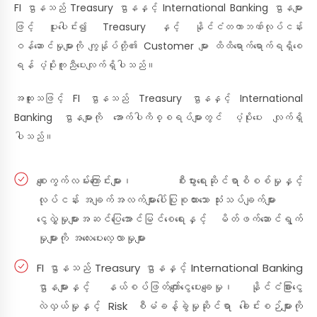
FI ဌာနသည် Treasury ဌာနနှင့် International Banking ဌာနများ
ဖြင့် ပူးပေါင်း၍ Treasury နှင့် နိုင်ငံတကာဘဏ်လုပ်ငန်း
ဝန်ဆောင်မှုများကို ကျွန်ုပ်တို့၏ Customer များ ထိထိရောက်ရောက်ရရှိစေ
ရန် ပံ့ပိုးကူညီပေးလျက်ရှိပါသည်။
အထူးသဖြင့် FI ဌာနသည် Treasury ဌာနနှင့် International
Banking ဌာနများကို အောက်ပါကိစ္စရပ်များတွင် ပံ့ပိုးပေး လျက်ရှိ
ပါသည်။
စျေးကွက်လမ်းကြောင်းများ၊ စီးပွားရေးဆိုင်ရာစိစစ်မှုနှင့်
လုပ်ငန်း အချက်အလက်များပေါ်ပြုစုထားသော သုံးသပ်ချက်များ
ငွေလွှဲမှုများအဆင်ပြေအောင်မြင်စေရေးနှင့် မိတ်ဖက်ဆောင်ရွက်
မှုများကို အလေးပေးလေ့လာမှုများ
FI ဌာနသည် Treasury ဌာနနှင့် International Banking
ဌာနများနှင့် နယ်စပ်ဖြတ်ကျော်ငွေပေးချေမှု၊ နိုင်ငံခြားငွေ
လဲလှယ်မှုနှင့် Risk စီမံခန့်ခွဲမှုဆိုင်ရာ ခေါင်းစဉ်များကို