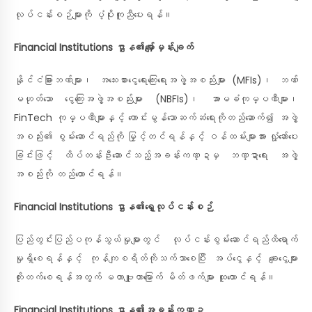
လုပ်ငန်းစဉ်များကို ပံ့ပိုးကူညီပေးရန်။
Financial Institutions ဌာန၏မျှော်မှန်းချက်
နိုင်ငံခြားဘဏ်များ၊ အသေးစားငွေရေးကြေးရေးအဖွဲ့အစည်းများ (MFIs)၊ ဘဏ်
မဟုတ်သော ငွေကြေးအဖွဲ့အစည်းများ (NBFIs)၊ အာမခံကုမ္ပဏီများ၊
FinTech ကုမ္ပဏီများနှင့် ကောင်းမွန်သောဆက်ဆံရေးကိုတည်ဆောက်၍ အဖွဲ့
အစည်း၏ စွမ်းဆောင်ရည်ကို မြှင့်တင်ရန်နှင့် ဝန်ထမ်းများအား လှုံ့ဆော်ပေး
ခြင်းဖြင့် ထိပ်တန်းဦးဆောင်သည့်အခန်းကဏ္ဍမှ ဘဏ္ဍာရေး အဖွဲ့
အစည်းကို တည်ထောင်ရန်။
Financial Institutions ဌာန၏ရှေ့လုပ်ငန်းစဉ်
ပြည်တွင်းပြည်ပကုန်သွယ်မှုများတွင် လုပ်ငန်းစွမ်းဆောင်ရည်ထိရောက်
မှုရှိစေရန်နှင့် ကုန်ကျစရိတ်ကိုသက်သာစေပြီး အပ်ငွေနှင့် ချေးငွေများ
တိုးတက်စေရန်အတွက် မဟာဗျူဟာမြောက် မိတ်ဖက်များ ထူထောင်ရန်။
Financial Institutions ဌာန၏အခန်းကဏ္ဍ