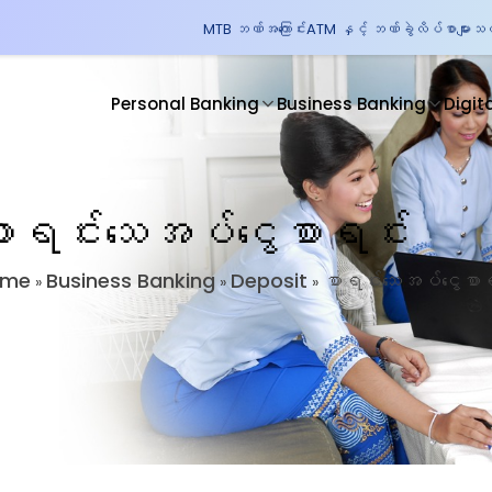
MTB ဘဏ်အကြောင်း
ATM နှင့် ဘဏ်ခွဲလိပ်စာများ
သတင
Personal Banking
Business Banking
Digit
ာရင်းသေအပ်ငွေစာရင်း
ome
Business Banking
Deposit
စာရင်းသေအပ်ငွေစာရ
»
»
»