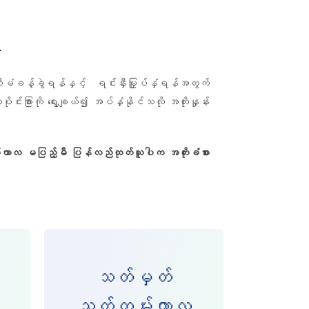
း
ာ စီမံခန့်ခွဲရန်နှင့် ရင်းနှီးမြှုပ်နှံရန်အတွက်
်းခြားကို ရွေးချယ်၍ အပ်နှံနိုင်သလို အတိုးနှုန်း
ကာလ မပြည့်မီ ပြန်လည်ထုတ်ယူပါက အတိုးခံစား
သတ်မှတ်
သက်တမ်းကာလ