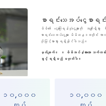
စာရင်းသေအပ်ငွေစာရင်
မိမိ၏ ငွေကြေးရန်ပုံငွေများကို အကျိုးရှိစွ
စာရင်းသေအပ်ငွေများ မိမိဆန္ဒအတိုင်း ကာလပိုင
ပိုမြင့်မားစွာ ရရှိနိုင်ပါသည်။
မှတ်ချက်။ ။ မိမိအပ်နှံထားသော သက်တမ်း
ခွင့် ရရှိမည် မဟုတ်ပါ။
၁၀,၀၀၀
၁၀,၀၀၀
ကျပ်
ကျပ်