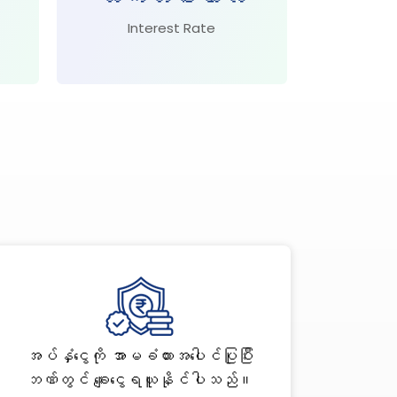
Interest Rate
အပ်နှံငွေကို အာမခံထားအပေါင်ပြုပြီး
ဘဏ်တွင် ချေးငွေရယူနိုင်ပါသည်။