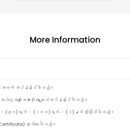
More Information
့်အထက် အပ်နှံနိုင်ပါသည်။
အပ်ငွေအမျိုးအစားကို ရွေးချယ်အပ်နှံနိုင်ပါသည်။
ရက် ၊ (၉၀)ရက် ၊ (၁၈၀)ရက် ၊ (၁)နှစ် တို့ဖြစ်ပါသည်။
Certificate) ထုတ်ပေးပါသည်။