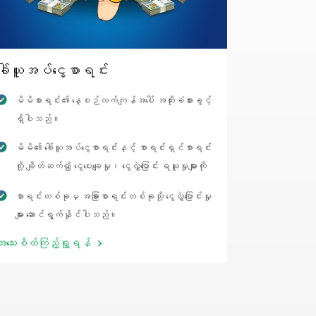
ခေါ်ယူအပ်ငွေစာရင်း
မိမိစာရင်း၏ နေ့စဉ်လက်ကျန်အပေါ် အတိုးခံစားခွင့်
ရှိပါသည်။
မိမိ၏ ခေါ်ယူအပ်ငွေစာရင်းနှင့် စာရင်းရှင်စာရင်း
တို့ ချိတ်ဆက်၍ ငွေပေးချေမှု၊ ငွေလွှဲပြောင်း ရယူမှုများကို
အဆင်ပြေ၊ စိတ်ချစွာ ဆောင်ရွက်နိုင်ပါသည်။
စာရင်းတစ်ခုမှ အခြားစာရင်းတစ်ခုသို့ ငွေလွှဲပြောင်းမှု
များ ဆောင်ရွက်နိုင်ပါသည်။
အသေးစိတ်ကြည့်ရှု့ရန်