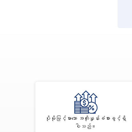
ပိုမိုမြင့်မားသော အတိုးနှုန်းခံစားခွင့်ရှိ
ပါသည်။