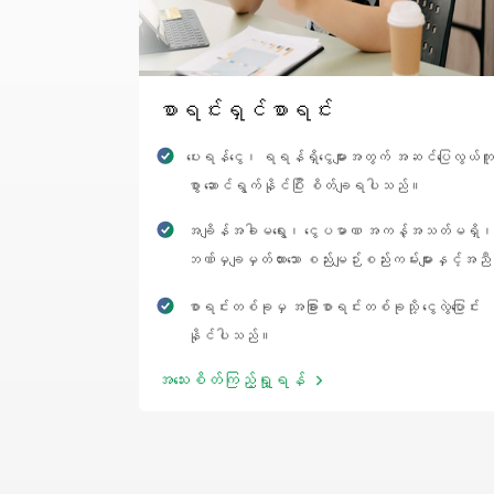
စာရင်းရှင်စာရင်း
ပေးရန်ငွေ၊ ရရန်ရှိငွေများအတွက် အဆင်ပြေလွယ်ကူ
စွာ ဆောင်ရွက်နိုင်ပြီး စိတ်ချရပါသည်။
အချိန်အခါမရွေး၊ ငွေပမာဏ အကန့်အသတ်မရှိ၊
ဘဏ်မှချမှတ်ထားသော စည်းမျဉ်းစည်းကမ်းများနှင့်အညီ
ငွေသွင်း၊ ငွေထုတ် လုပ်ဆောင်နိုင်ပါသည်။
စာရင်းတစ်ခုမှ အခြားစာရင်းတစ်ခုသို့ ငွေလွဲပြောင်း
နိုင်ပါသည်။
အသေးစိတ်ကြည့်ရှု့ရန်