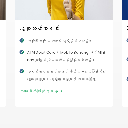
ငွေစုဘဏ်စာရင်း
အတိုးပေါ်အတိုး ထပ်ဆောင်း ရရှိနိုင်ပါသည်။
ATM Debit Card၊ Mobile Banking နှင့် MTB
Pay များဖြင့် ချိတ်ဆက်အသုံးပြုနိုင်ပါသည်။
စာရင်းရှင်စာရင်းများနှင့် ချိတ်ဆက်အသုံးပြုနိုင်၍
ငွေပေးချေမှုများ၊ ငွေလွှဲပြောင်းမှုများကို အဆင်ပြေစွာ
ဆောင်ရွက်နိုင်ပါသည်။
အသေးစိတ်ကြည့်ရှု့ရန်