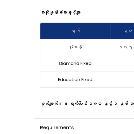
အတိုးနှုန်းခံစားခွင့်များ
ရက်
၃၀
ပုံမှန်
၁၀.၅
Diamond Fixed
Education Fixed
မှတ်ချက်။ ။ ရက်ပေါင်း ၁၈၀ နှင့် ၁ နှစ် သက်တမ
Requirements