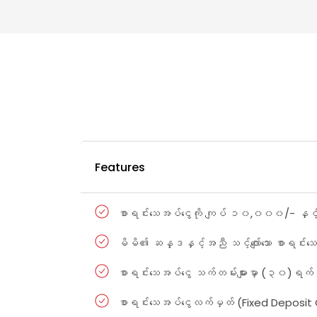
Features
စာရင်းသေအပ်ငွေကို ကျပ် ၁၀,၀၀၀/- နှင
မိမိ၏ ဆန္ဒနှင့်အညီ သင့်လျော်သော စာရင်းသေ
စာရင်းသေအပ်ငွေ သက်တမ်းများမှာ (၃၀)
စာရင်းသေအပ်ငွေလက်မှတ် (Fixed Deposit 