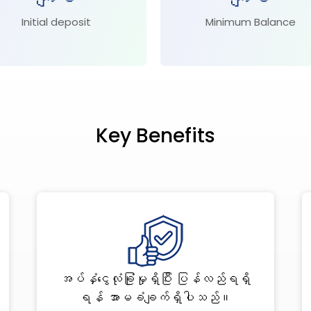
Initial deposit
Minimum Balance
Key Benefits
အပ်နှံငွေလုံခြုံမှုရှိပြီး ပြန်လည်ရရှိ
ရန် အာမခံချက်ရှိပါသည်။