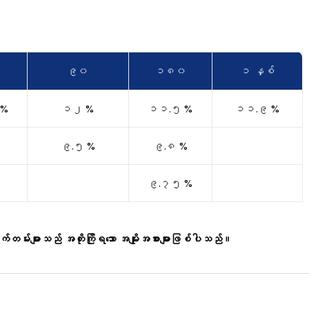
၉၀
၁၈၀
၁ နှစ်
 %
၁၂ %
၁၁.၅ %
၁၁.၉ %
၉.၅ %
၉.၈ %
၉.၇၅ %
်းများသည် အတိုးကြိုရသော အမျိုးအစားများဖြစ်ပါသည်။