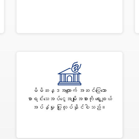
မိမိဆန္ဒအလျောက် အဆင်ပြေသော
စာရင်းသေအပ်ငွေအမျိုးအစားကို ရွေးချယ်
အပ်နှံမှု ပြုလုပ်နိုင်ပါသည်။