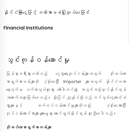
နိုင်ငံခြားငွေဖြင့် ဘဏ်အာမခံပြုလုပ်ပေးခြင်း
Financial Institutions
သွင်းကုန်ဝန်ဆောင်မှု
မြန်မာ့ခရီးသွားဘဏ်သည် ငွေလွှဲရေးလုပ်ငန်းများအတွက် လိုအပ်သော
စာရွက်စာတမ်းများကို ပံ့ပိုးပေးပြီး Importer များအတွက် နိုင်ငံတကာ
ဈေးကွက်မှ သက်သာလွယ်ကူစွာ အော်ဒါတင်၍ အသွင်းအပို့လုပ်နိုင်ရန်
အထောက်အကူဖြစ်စေသည်။ ထို့ပြင် ကျွန်ုပ်တို့သည် တင်သွင်းငွေတောင်းခံ
လွှာများနှင့် ဆက်စပ်ဝန်ဆောင်မှုများကိုလည်း ပံ့ပိုးပေးထားပြီး
လုပ်ငန်းဆောင်တာများ ချောမွေ့စွာ ဆောင်ရွက်နိုင်ရန် ကူညီပေးပါသည်။
လိုအပ်သောစာရွက်စာတမ်းများ