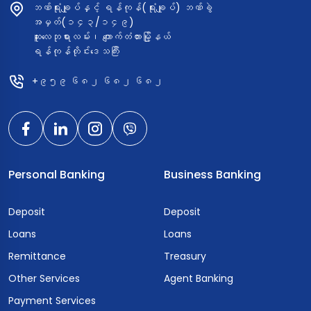
ဘဏ်ရုံးချုပ်နှင့် ရန်ကုန်(ရုံးချုပ်) ဘဏ်ခွဲ
အမှတ်(၁၄၃/၁၄၉)
ဆူးလေဘုရားလမ်း၊ ကျောက်တံတားမြို့နယ်
ရန်ကုန်တိုင်းဒေသကြီး
+၉၅၉ ၆၈၂ ၆၈၂ ၆၈၂
Personal Banking
Business Banking
Deposit
Deposit
Loans
Loans
Remittance
Treasury
Other Services
Agent Banking
Payment Services