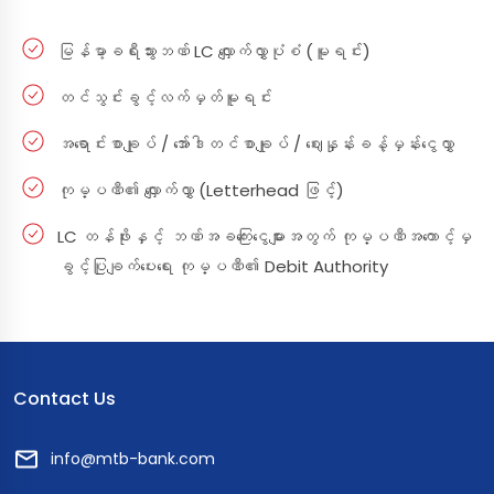
မြန်မာ့ခရီးသွားဘဏ် LC လျှောက်လွှာပုံစံ (မူရင်း)
တင်သွင်းခွင့်လက်မှတ်မူရင်း
အရောင်းစာချုပ် / အော်ဒါတင်စာချုပ် / ဈေးနှုန်းခန့်မှန်းငွေလွှာ
ကုမ္ပဏီ၏ လျှောက်လွှာ (Letterhead ဖြင့်)
LC တန်ဖိုးနှင့် ဘဏ်အခကြေးငွေများအတွက် ကုမ္ပဏီအကောင့်မှ
ခွင့်ပြုချက်ပေးရေး ကုမ္ပဏီ၏ Debit Authority
Contact Us
info@mtb-bank.com