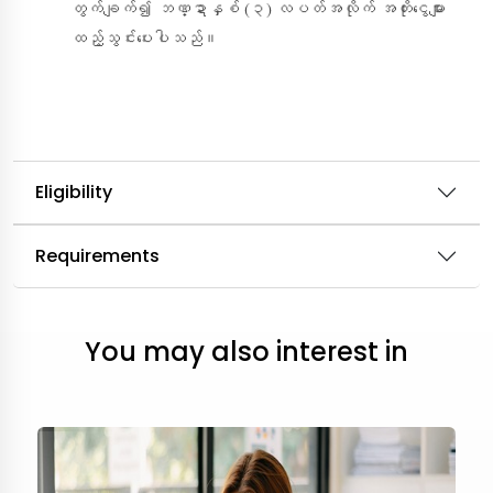
တွက်ချက်၍ ဘဏ္ဍာနှစ် (၃) လပတ်အလိုက် အတိုးငွေများ
ထည့်သွင်းပေးပါသည်။
Eligibility
Requirements
You may also interest in