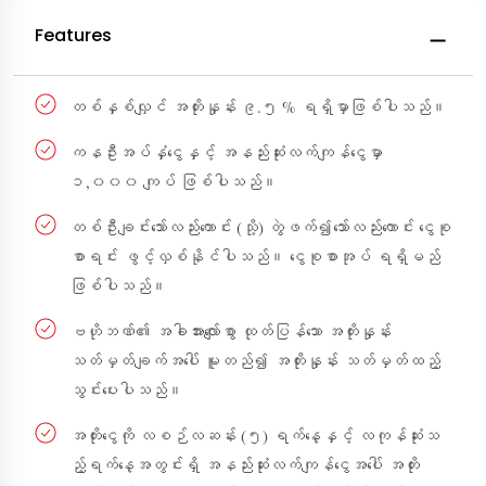
Features
တစ်နှစ်လျှင် အတိုးနှုန်း ၉.၅ % ရရှိမှာဖြစ်ပါသည်။
ကနဦးအပ်နှံငွေနှင့် အနည်းဆုံးလက်ကျန်ငွေမှာ
၁,၀၀၀ ကျပ် ဖြစ်ပါသည်။
တစ်ဦးချင်းသော်လည်းကောင်း (သို့) တွဲဖက်၍သော်လည်းကောင်း ငွေစု
စာရင်း ဖွင့်လှစ်နိုင်ပါသည်။ ငွေစုစာအုပ် ရရှိမည်
ဖြစ်ပါသည်။
ဗဟိုဘဏ်၏ အခါအားလျော်စွာ ထုတ်ပြန်သော အတိုးနှုန်း
သတ်မှတ်ချက်အပေါ် မူတည်၍ အတိုးနှုန်း သတ်မှတ်ထည့်
သွင်းပေးပါသည်။
အတိုးငွေကို လစဉ်လဆန်း (၅) ရက်နေ့နှင့် လကုန်ဆုံးသ
ည့်ရက်နေ့အတွင်းရှိ အနည်းဆုံးလက်ကျန်ငွေအပေါ် အတိုး