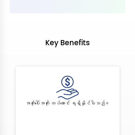
Key Benefits
အတိုးပေါ်အတိုး ထပ်ဆောင်း ရရှိနိုင်ပါသည်။