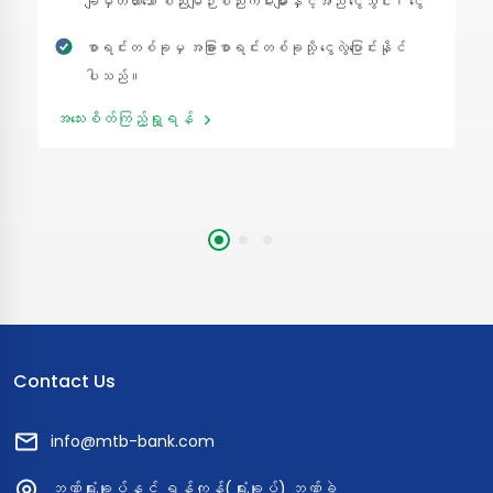
ချမှတ်ထားသော စည်းမျဉ်းစည်းကမ်းများနှင့်အညီ ငွေသွင်း၊ ငွေ
ထုတ် လုပ်ဆောင်နိုင်ပါသည်။
စာရင်းတစ်ခုမှ အခြားစာရင်းတစ်ခုသို့ ငွေလွဲပြောင်းနိုင်
ပါသည်။
အသေးစိတ်ကြည့်ရှု့ရန်
Contact Us
info@mtb-bank.com
ဘဏ်ရုံးချုပ်နှင့် ရန်ကုန်(ရုံးချုပ်) ဘဏ်ခွဲ