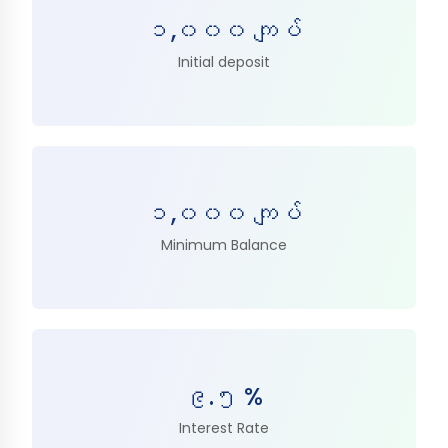
၁,၀၀၀ ကျပ်
Initial deposit
၁,၀၀၀ ကျပ်
Minimum Balance
၉.၅ %
Interest Rate