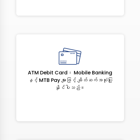
ATM Debit Card၊ Mobile Banking
နှင့် MTB Pay များဖြင့် ချိတ်ဆက်အသုံးပြု
နိုင်ပါသည်။