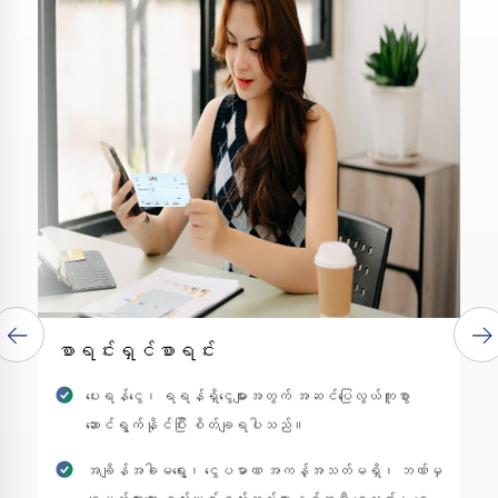
စာရင်းရှင်စာရင်း
ပေးရန်ငွေ၊ ရရန်ရှိငွေများအတွက် အဆင်ပြေလွယ်ကူစွာ
ဆောင်ရွက်နိုင်ပြီး စိတ်ချရပါသည်။
အချိန်အခါမရွေး၊ ငွေပမာဏ အကန့်အသတ်မရှိ၊ ဘဏ်မှ