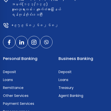
အမှတ်(၁၄၃/၁၄၉)
ဆူးလေဘုရားလမ်း၊ ကျောက်တံတားမြို့နယ်
ရန်ကုန်တိုင်းဒေသကြီး
+၉၅၉ ၆၈၂ ၆၈၂ ၆၈၂
Personal Banking
Business Banking
Deposit
Deposit
Loans
Loans
Remittance
Treasury
Other Services
Agent Banking
Payment Services