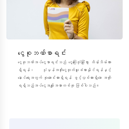
ငွေစုဘဏ်စာရင်း
ငွေစုဘဏ်အပ်ငွေစာရင်းသည် ငွေကြေးလုံခြုံစွာ ထိန်းသိမ်းထား
ရှိရန်၊ ပုံမှန်အတိုးငွေထုတ်ယူခံစားနိုင်ရန်နှင့်
နောင်ရေးအတွက် စုဆောင်းထားရှိရန် ဖွင့်လှစ်ထားရှိသော အတိုး
ရရှိသည့်အပ်ငွေအမျိုးအစားတစ်ခု ဖြစ်ပါသည်။