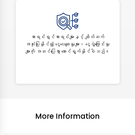
စာရင်းရှင်စာရင်းများနှင့် ချိတ်ဆက်
အသုံးပြုနိုင်၍ ငွေပေးချေမှုများ၊ ငွေလွှဲပြောင်းမှု
များကို အဆင်ပြေစွာ ဆောင်ရွက်နိုင်ပါသည်။
More Information