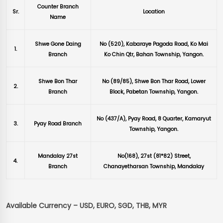
Counter
Branch
Sr.
Location
Name
Shwe
Gone
Daing
No (520),
Kabaraye
Pagoda Road,
Ko
Mai
1.
Branch
Ko
Chin
Qtr
,
Bahan
Township, Yangon.
Shwe
Bon
Thar
No (89/85),
Shwe
Bon
Thar
Road, Lower
2.
Branch
Block,
Pabetan
Township, Yangon.
No (437/A),
Pyay
Road, 8
Quarter
,
Kamaryut
3.
Pyay
Road Branch
Township, Yangon.
Mandalay 27st
No(168
), 27st (81*82) Street,
4.
Branch
Chanayetharsan
Township, Mandalay
Available Currency – USD, EURO, SGD, THB, MYR