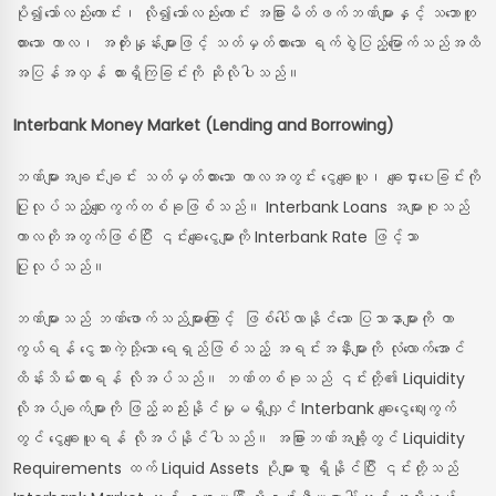
ပို၍သော်လည်းကောင်း၊ လို၍သော်လည်းကောင်း အခြားမိတ်ဖက်ဘဏ်များနှင့် သဘောတူ
ထားသော ကာလ၊ အတိုးနှုန်းများဖြင့် သတ်မှတ်ထားသော ရက်စွဲပြည့်မြောက်သည်အထိ
အပြန်အလှန် ထားရှိကြခြင်းကို ဆိုလိုပါသည်။
Interbank Money Market (Lending and Borrowing)
ဘဏ်များအချင်းချင်း သတ်မှတ်ထားသော ကာလအတွင်း ငွေချေးယူ၊ ချေးငှားပေးခြင်းကို
ပြုလုပ်သည့်စျေးကွက်တစ်ခုဖြစ်သည်။ Interbank Loans အများစုသည်
ကာလတိုအတွက်ဖြစ်ပြီး ၎င်းချေးငွေများကို Interbank Rate ဖြင့်သာ
ပြုလုပ်သည်။
ဘဏ်များသည် ဘဏ်ဖောက်သည်များကြောင့် ဖြစ်ပေါ်လာနိုင်သော ပြသာနာများကို ကာ
ကွယ်ရန် ငွေသားကဲ့သို့သော ရေရှည်ဖြစ်သည့် အရင်းအနှီးများကို လုံလောက်အောင်
ထိန်းသိမ်းထားရန် လိုအပ်သည်။ ဘဏ်တစ်ခုသည် ၎င်းတို့၏ Liquidity
လိုအပ်ချက်များကို ဖြည့်ဆည်းနိုင်မှုမရှိလျှင် Interbank ချေးငွေဈေးကွက်
တွင် ငွေချေးယူရန် လိုအပ်နိုင်ပါသည်။ အခြားဘဏ်အချို့တွင် Liquidity
Requirements ထက် Liquid Assets ပိုများစွာ ရှိနိုင်ပြီး ၎င်းတို့သည်