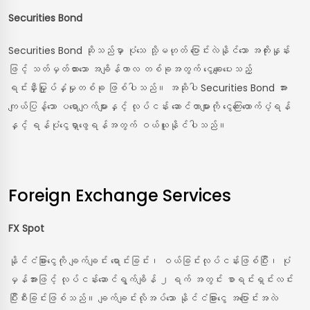
Securities Bond
Securities Bond ဆိုသည်မှာ ပုံသေ သို့မဟုတ် ပြောင်းလဲနိုင်သော အတိုးနှုန်း
ဖြင့် သတ်မှတ်ထားသော အချိန်ကာလ တစ်ခုအတွက် ငွေချေးပေးသည့်
ရင်းနှီးမြှုပ်နှံမှုတစ်ခု ဖြစ်ပါသည်။ အဆိုပါ Securities Bond အား
ကျယ်ပြန့်သော ပရောဂျက်များနှင့် လုပ်ငန်း ဆောင်တာများကို ငွေကြေးထောက်ပံ့ရန်
နှင့် ရန်ပုံငွေရှာဖွေရန်အတွက် ဝယ်ယူနိုင်ပါသည်။
Foreign Exchange Services
FX Spot
နိုင်ငံခြားငွေကို ချက်ချင်း ရောင်းခြင်း၊ ဝယ်ခြင်းလုပ်ငန်းဖြစ်ပြီး၊ ပုံ
မှန်အားဖြင့် လုပ်ငန်းဆောင်ရွက်ချိန် ၂ ရက် အတွင်း စာရင်းရှင်းလင်း
ပြီးစီးခြင်းဖြစ်သည်။ ချက်ချင်းလိုအပ်သော နိုင်ငံခြားငွေ အပြောင်းအလဲ