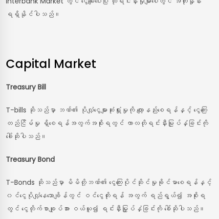
Interbank Market တွင် ငွေချေးပေးပြီး ထိုရင်းနှီးမှုများပေါ်တွင် အတိုးနှုန်း
ရရှိနိုင်ပါသည်။
Capital Market
Treasury
Bill
T-bills ဆိုသည်မှာ ဘဏ်၏ ပိုလျှံငွေများဆုံးရှုံးမှုကို လျော့နည်းစေရန်နှင့် ငွေကြေး
တည်ငြိမ်မှု ရှိစေရန်အတွက်အစိုးရတွင် ကာလတိုရင်းနှီးမြုပ်နှံခြင်းကို
ခေါ်ဆိုပါသည်။
Treasury
Bond
T-Bonds ဆိုသည်မှာ မိမိတို့ဘဏ်၏ ငွေကြေးပိုင်ဆိုင်မှုခိုင်မာစေရန်နှင့်
၀င်ငွေပိုလျှံနေသောချိန်တွင် ဝင်ငွေတိုးရန် အတွက် ရည်ရွယ်၍ အစိုးရ
တွင် ငွေတိုက်စာချုပ်အား ဝယ်ယူ၍ ရင်းနှီးမြှုပ်နှံခြင်းကို ခေါ်ဆိုပါသည်။