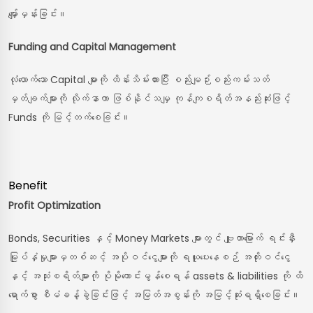
မျှော်မှန်းခြင်း။
Funding and Capital Management
လုံလောက်သော Capital များကို ထိန်းသိမ်းထားပြီး စည်းမျဉ်းစည်းကမ်းသတ်
မှတ်ချက်များကို လိုက်နာကာ ဖြစ်နိုင်သမျှ ကုန်ကျစရိတ်အနည်းဆုံးဖြင့်
Funds ကို မြင့်တက်စေခြင်း။
Benefit
Profit Optimization
Bonds, Securities နှင့် Money Markets များတွင် ဗျူဟာမြောက် ရင်းနှီး
မြုပ်နှံမှုများမှတစ်ဆင့် အပိုဝင်ငွေများကို ရယူပေးနေစဉ် အတိုးဝင်ငွေ
နှင့် အသုံးစရိတ်များကို ပိုမိုကောင်းမွန်စေရန် assets & liabilities ကို ထိ
ရောက်စွာ စီမံခန့်ခွဲခြင်းဖြင့် အမြတ်အစွန်းကို အမြင့်ဆုံးရရှိစေခြင်း။