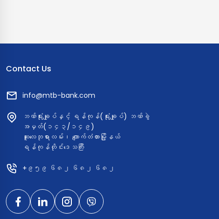
Contact Us
info@mtb-bank.com
ဘဏ်ရုံးချုပ်နှင့် ရန်ကုန်(ရုံးချုပ်) ဘဏ်ခွဲ
အမှတ်(၁၄၃/၁၄၉)
ဆူးလေဘုရားလမ်း၊ ကျောက်တံတားမြို့နယ်
ရန်ကုန်တိုင်းဒေသကြီး
+၉၅၉ ၆၈၂ ၆၈၂ ၆၈၂