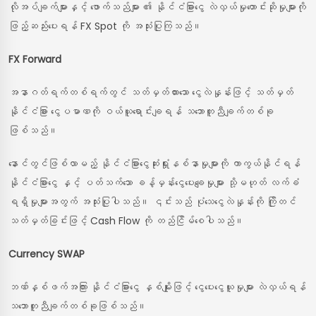
လိုအပ်ချက်များနှင့် ဖောက်သည်များ ၏ နိုင်ငံခြားငွေ လဲလှယ်မှုတောင်းဆိုမှုများကို
ဖြည့်ဆည်းပေးရန် FX Spot ကို အသုံးပြုကြသည်။
FX Forward
အနာဂတ်ရက်တစ်ရက်တွင် သတ်မှတ်ထားသော ငွေလဲနှုန်းဖြင့် သတ်မှတ်
နိုင်ငံခြား ငွေပမာဏကို ဝယ်ယူရောင်းချရန် သဘောတူညီချက်တစ်ခု
ဖြစ်သည်။
နောင်တွင်ဖြစ်လာမည့် နိုင်ငံခြားငွေဆုံးရှုံးနစ်နာမှုများကို ကာကွယ်နိုင်ရန်
နိုင်ငံခြားငွေ နှင့် ပတ်သက်သော ခန့်မှန်းငွေပေးချေမှုများ သို့မဟုတ် လက်ခံ
ရရှိမှုများအတွက် အသုံးပြုပါသည်။ ၎င်းသည် ပုံသေငွေလဲနှုန်းကို ကြိုတင်
သတ်မှတ်ခြင်းဖြင့် Cash Flow ကို တည်ငြိမ်စေပါသည်။
Currency SWAP
ဘဏ်နှစ်ဖက်အကြား နိုင်ငံခြားငွေ နှစ်မျိုးဖြင့် ငွေပေးငွေယူမှုများ လဲလှယ်ရန်
သဘောတူညီချက်တစ်ခုဖြစ်သည်။