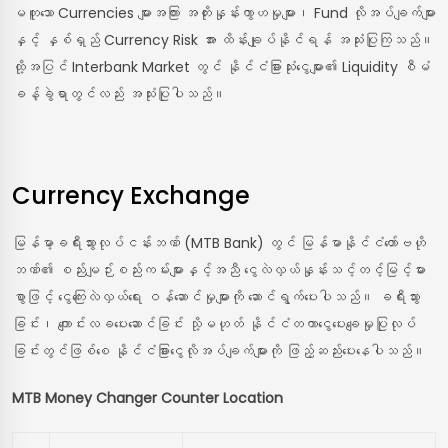
မတူသော Currencies များအကြား အတိုးနှုန်းကွာဟမှုများ၊ Fund လိုအပ်ချက်များ
နှင့် နှစ်ရှည် Currency Risk အား ထိန်းချုပ်နိုင်ရန် အသုံးပြုကြသည်။
ထို့အပြင် Interbank Market တွင် နိုင်ငံခြားသုံးငွေများ၏ Liquidity စီမံ
ခန့်ခွဲရာတွင်လည်း အသုံးပြုပါသည်။
Currency Exchange
မြန်မာ့ခရီးသွားလုပ်ငန်းဘဏ် (MTB Bank) တွင် မြန်မာနိုင်ငံတော်ဗဟို
ဘဏ်၏ စည်းမျဉ်းစည်းကမ်းများနှင့်အညီ ငွေလဲလှယ်နှုန်းသင့်တင့်မြင့်မား
စွာဖြင့် ငွေကြေးလဲလှယ်ရေး ဝန်ဆောင်မှုများကို ဆောင်ရွက်ပေးပါသည်။ ခရီးသွား
ခြင်း၊ ကျောင်းလခပေးဆောင်ခြင်း သို့မဟုတ် နိုင်ငံတကာငွေပေးချေမှုပြုလုပ်
ခြင်းတွင်ဖြစ်စေ နိုင်ငံခြားငွေလိုအပ်ချက်များကို ဖြည့်ဆည်းပေးနေပါသည်။
MTB Money Changer Counter Location