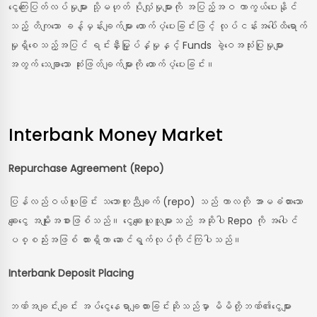
ငွေကြေးပြတ်လပ်မှုများ သို့မဟုတ် ပိုလျှံမှုများကို အပြည့်အဝ ကာကွယ်ပေးနိုင်
သည့် တိကျသော ခန့်မှန်းချက်များ ထောက်ပံ့ပေးခြင်းဖြင့် လုပ်ငန်းအပေါ်ထိရောက်
မှုရှိစေသည့်အပြင် ရင်းနှီးမြှုပ်နှံမှုနှင့် Funds ခွဲဝေအသုံးပြုမှုများ
အတွက် သေချာသော ဆုံးဖြတ်ချက်များကို ထောက်ပံ့ပေးခြင်း။
Interbank Money Market
Repurchase Agreement (Repo)
ပြန်လည်ဝယ်ယူခြင်း သဘောတူညီချက် (repo) သည် ကာလတို အာမခံထားသော
ချေးငွေ အမျိုးအစားဖြစ်သည်။ ငွေချေးယူသူများသည် အဆိုပါ Repo ကို အပေါင်
ပစ္စည်းအဖြစ် ထားရှိကာ ဆောင်ရွက်လုပ်ကိုင်ကြပါသည်။
Interbank Deposit Placing
ဘဏ်အချင်းချင်း အပ်ငွေနေရာချထားခြင်းဆိုသည်မှာ မိမိတို့ဘဏ်၏ငွေများ