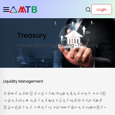
Login
Treasury
Home
Business Banking
Treasury
»
»
Liquidity Management
ပိုမိုကောင်းမွန်သော ပြန်လည်ဝင်ရောက်ငွေများရရှိရန်အတွက် အဆင်ပြေ
မည့်ရန်ပုံငွေအား ရနိုင်ရန်ရှာဖွေစဉ်တွင် ရေတိုလိုအပ်ချက်များကို
ဖြည့်ဆည်းနိုင်ရန် ဘဏ်တွင် ငွေအလုံအလောက်ရှိစေရန် သေချာစေခြင်း။