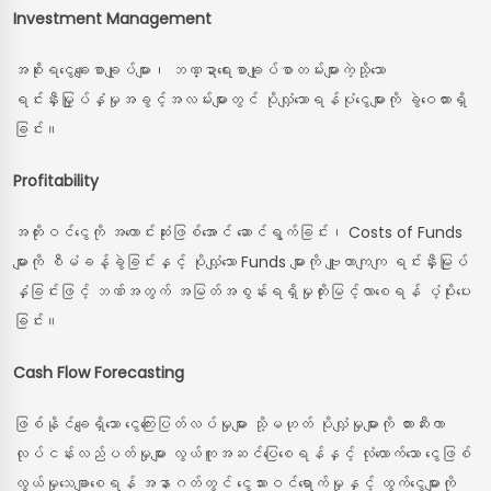
Investment Management
အစိုးရငွေချေးစာချုပ်များ၊ ဘဏ္ဍာရေးစာချုပ်စာတမ်းများကဲ့သို့သော
ရင်းနှီးမြှုပ်နှံမှုအခွင့်အလမ်းများတွင် ပိုလျှံသောရန်ပုံငွေများကို ခွဲဝေထားရှိ
ခြင်း။
Profitability
အတိုးဝင်ငွေကို အကောင်းဆုံးဖြစ်အောင် ဆောင်ရွက်ခြင်း၊ Costs of Funds
များကို စီမံခန့်ခွဲခြင်းနှင့် ပိုလျှံသော Funds များကို ဗျူဟာကျကျ ရင်းနှီးမြုပ်
နှံခြင်းဖြင့် ဘဏ်အတွက် အမြတ်အစွန်းရရှိမှုတိုးမြင့်လာစေရန် ပံ့ပိုးပေး
ခြင်း။
Cash Flow Forecasting
ဖြစ်နိုင်ချေရှိသော ငွေကြေးပြတ်လပ်မှုများ သို့မဟုတ် ပိုလျှံမှုများကို တားဆီးကာ
လုပ်ငန်းလည်ပတ်မှုများ လွယ်ကူအဆင်ပြေစေရန်နှင့် လုံလောက်သော ငွေဖြစ်
လွယ်မှုသေချာစေရန် အနာဂတ်တွင် ငွေသားဝင်ရောက်မှုနှင့် ထွက်ငွေများကို