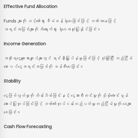
Effective Fund Allocation
Funds များကို သင့်တော်စွာ စီမံခန့်ခွဲပေးခြင်းဖြင့် ဘဏ်အနေဖြင့်
အရင်းအမြစ်များကို ထိရောက်စွာ ခွဲဝေအသုံးပြုနိုင်ခြင်း။
Income Generation
အစိုးရငွေချေးစာချုပ်များတွင် ရင်းနှီးမြှုပ်နှံမှုခြင်းဖြင့် လုံခြုံပြီး တည်ငြိမ်
သော ၀င်ငွေအရင်းအမြစ်ကို ဖန်တီးပေးခြင်း။
Stability
ငွေဖြစ်လွယ်မှုကို ထိန်းသိမ်းခြင်းနှင့် ငွေသားစီးဆင်းမှုကို ပိုမိုကောင်းမွန်
အောင်ပြုလုပ်ခြင်းဖြင့် ဘဏ်၏လုပ်ငန်းလည်ပတ်မှုတည်ငြိမ်မှုကို သေချာ
စေခြင်း။
Cash Flow Forecasting