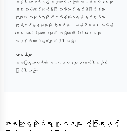
အဆိုပါ ကော်မတီသည် အမှုဆောင်အဖွဲ့၏ တာဝန်အပ်နှင်းမှု
အရ လုပ်ဆောင်လျက်ရှိပြီး ဘဏ်တွင် ရင်းနှီးမြှုပ်နှံထား
သူများ၏ အကျိုးစီးပွားကို တိုးတက်ဖွံ့ဖြိုးစေရန် ရည်ရွယ်ကာ
ကျွမ်းကျင်မှုရှိသူများကို ဆွဲဆောင်မှု၊ ထိန်းသိမ်းမှု၊ တက်ကြွ
စေမှု အခြေခံမူဘောင်များကို တည်ဆောက်ခြင်းအပေါ် အထူး
အာရုံစိုက် ဆောင်ရွက်လျက်ရှိပါသည်။
တာဝန်များ
အခကြေးငွေကော်မတီ၏ အဓိကတာဝန်များမှာ အောက်ပါအတိုင်း
ဖြစ်ပါသည်-
အခကြေးငွေဆိုင်ရာ မူဝါဒများ ဖွံ့ဖြိုးရေးနှင့်