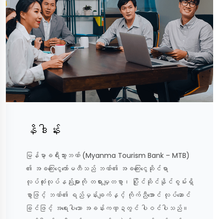
နိဒါန်း
မြန်မာ့ခရီးသွားဘဏ် (Myanma Tourism Bank – MTB)
၏ အခကြေးငွေကော်မတီသည် ဘဏ်၏ အခကြေးငွေဆိုင်ရာ
လုပ်ထုံးလုပ်နည်းများကို တရားမျှတစွာ၊ ပြိုင်ဆိုင်နိုင်စွမ်းရှိ
စွာဖြင့် ဘဏ်၏ ရည်မှန်းချက်နှင့် ကိုက်ညီအောင် လုပ်ဆောင်
ခြင်ဖြင့် အရေးပါသော အခန်းကဏ္ဍတွင် ပါဝင်ပါသည်။