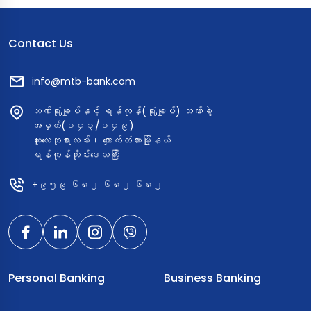
Contact Us
info@mtb-bank.com
ဘဏ်ရုံးချုပ်နှင့် ရန်ကုန်(ရုံးချုပ်) ဘဏ်ခွဲ
အမှတ်(၁၄၃/၁၄၉)
ဆူးလေဘုရားလမ်း၊ ကျောက်တံတားမြို့နယ်
ရန်ကုန်တိုင်းဒေသကြီး
+၉၅၉ ၆၈၂ ၆၈၂ ၆၈၂
Personal Banking
Business Banking