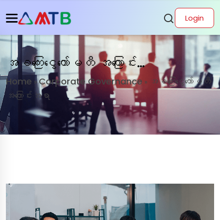
Login
အခကြေးငွေကော်မတီ အကြောင်းအရာ
Home
Corporate Governance
အခကြေးငွေကော်မတီ
»
»
အကြောင်းအရာ