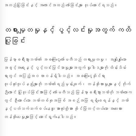
အတည်ပြုခြင်းနှင့် အကောင်အထည် ဖော်ခြင်းများ လုပ်ဆောင်ရသည်။
တရားမျှတမှုနှင့် ပွင့်လင်းမှုအတွက် ကတိ
ပြုခြင်း
မြန်မာ့ခရီးသွားဘဏ်၏ အခကြေးငွေကော်မတီသည် တရားမျှတမှု၊ အမျိုးမျိုးသော
အခွင့်အရေးနှင့် ပွင့်လင်းမြင်သာမှုများအတွက် မူဝါဒများကို ထိန်းသိမ်း
ရာတွင် အပြည့်အဝ တာဝန်ရှိပါသည်။ အခကြေးငွေဆိုင်ရာ
လုပ်ထုံးလုပ်နည်းများကို ဘဏ်၏ရည်မှန်းချက်၊ တန်ဖိုးထားမှုများနှင့် ကိုက်
ညီအောင် ပြုလုပ်ခြင်းအားဖြင့် ကော်မတီသည် မြန်မာ့ခရီးသွားဘဏ်ကို ဘဏ်လောက
တွင် ဦးဆောင်သော ဘဏ်တစ်ခုအဖြစ် အစဉ်အမြဲ ရရှိစေရန်နှင့် ဘဏ်
နှင့်ပတ်သက်ဆက်စပ်နေသူ အားလုံးတို့အား ခိုင်မြဲတင့်တယ်သော အလေးထား
တန်ဖိုးပေးမှုများဖြင့် ဆောင်ရွက်နေပါသည်။