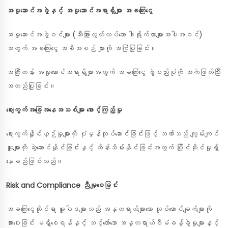
အမှုဆောင်အဖွဲ့နှင့် အမှုဆောင်အရာရှိများ အခကြေးငွေ
အမှုဆောင်အဖွဲ့ဝင်များ (သီးခြားလွတ်လပ်သော ဒါရိုက်တာများအပါအဝင်)
အတွက် အခကြေးငွေ အစီအစဉ် များကို အကြံပြုခြင်း။
အကြီးတန်း အမှုဆောင်အရာရှိများအတွက် အခကြေးငွေ ဖွဲ့စည်းပုံကို အကဲဖြတ်ပြီး
အတည်ပြုခြင်း။
ဈေးကွက်အခြေအနေအသစ်များ စောင့်ကြည့်မှု
ဈေးကွက်နှိုင်းယှဉ်မှုများကို ပုံမှန်လုပ်ဆောင်ခြင်းဖြင့် ဘဏ်သည် ကျွမ်းကျင်
သူများကို ဆွဲဆောင်နိုင်ခြင်းနှင့် ထိန်းသိမ်းနိုင်ခြင်းအတွက် ပြိုင်ဆိုင်မှုရှိ
နေမည်ဖြစ်သည်။
Risk and Compliance ညီမျှစေခြင်း
အခကြေးငွေဆိုင်ရာ မူဝါဒများသည် အန္တရာယ်များသော လုပ်ဆောင်ချက်များကို
အားပေးခြင်း မရှိစေရန်နှင့် သင့်တော်သော အန္တရာယ်စီမံခန့်ခွဲမှုများနှင့်