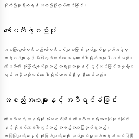
ကိုက်ညီမှုရှိစေရန် အတည်ပြုလုပ်ဆောင်ခြင်း။
ကော်မတီဖွဲ့စည်းပုံ
အခကြေးငွေကော်မတီသည် ကော်မတီဝင်များအဖြစ် အုပ်ချုပ်မှုဘုတ်အဖွဲ့မှ
အဖွဲ့ဝင်များနှင့် သီးခြားလွတ်လပ်သော အမှုဆောင်ဒါရိုက်တာများ ပါဝင်သည်။
ကော်မတီ၏ ဆုံးဖြတ်ချက်များသည် တရားမျှတမှုနှင့် ပွင့်လင်းမြင်သာမှုရှိစေ
ရန် အမှီအခိုကင်းသော ဒါရိုက်တာတစ်ဦးမှ ဦးဆောင်သည်။
အစည်းအဝေးများနှင့် အစီရင်ခံခြင်း
ကော်မတီသည် အနည်းဆုံး သုံးလတစ်ကြိမ် ကော်မတီအစည်းအဝေးပြုလုပ်ခြင်း
နှင့် လိုအပ်သောအခါတွင်လည်း အစည်းအဝေးပြုလုပ်ရသည်။
အကြံပြုချက်များနှင့် ဆုံးဖြတ်ချက်များကို အုပ်ချုပ်မှုဘုတ်အဖွဲ့ထံ တင်ပြပြီး