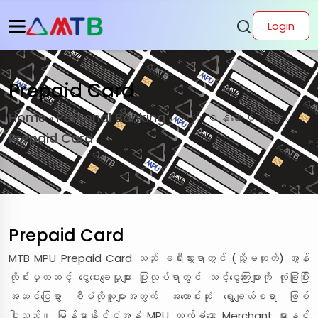
Login
Prepaid Card
Home
Personal Banking
ကတ် ဝန်ဆောင်မှုများ
»
»
»
Prepaid Card
Prepaid Card
MTB MPU Prepaid Card သည် ခရီးသွားရာတွင် (သို့မဟုတ်) အွန်
လိုင်းမှတဆင့် ငွေပေးချေမှုများ ပြုလုပ်ရာတွင် သင့်ငွေကြေးများကို လုံခြုံပြီး
အဆင်ပြေစွာ စီမံလိုသူများအတွက် အကောင်းဆုံး ရွေးချယ်စရာ ဖြစ်
ပါသည်။ မြန်မာနိုင်ငံအနှံ့ MPU လက်ခံသော Merchant များနှင့်