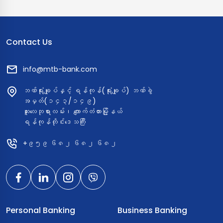
Contact Us
info@mtb-bank.com
ဘဏ်ရုံးချုပ်နှင့် ရန်ကုန်(ရုံးချုပ်) ဘဏ်ခွဲ
အမှတ်(၁၄၃/၁၄၉)
ဆူးလေဘုရားလမ်း၊ ကျောက်တံတားမြို့နယ်
ရန်ကုန်တိုင်းဒေသကြီး
+၉၅၉ ၆၈၂ ၆၈၂ ၆၈၂
Personal Banking
Business Banking