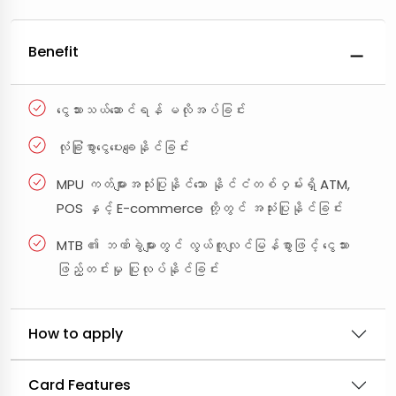
Benefit
ငွေသားသယ်ဆောင်ရန် မလိုအပ်ခြင်း
လုံခြုံစွာငွေပေးချေနိုင်ခြင်း
MPU ကတ်များအသုံးပြုနိုင်သော နိုင်ငံတစ်ဝှမ်းရှိ ATM,
POS နှင့် E-commerce တို့တွင် အသုံးပြုနိုင်ခြင်း
MTB ၏ ဘဏ်ခွဲများတွင် လွယ်ကူလျင်မြန်စွာဖြင့် ငွေသား
ဖြည့်တင်းမှု ပြုလုပ်နိုင်ခြင်း
How to apply
Card Features