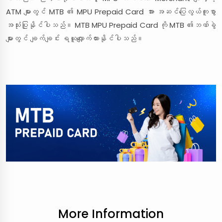
ATM များတွင် MTB ၏ MPU Prepaid Card အား အဆင်ပြေလွယ်ကူစွာ
အသုံးပြုနိုင်ပါသည်။ MTB MPU Prepaid Card ကို MTB ၏ဘဏ်ခွဲ
များတွင် ချက်ချင်း ရယူလျှောက်ထားနိုင်ပါသည်။
More Information