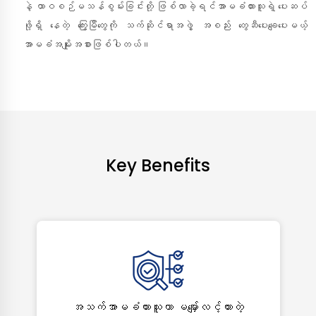
နဲ့ ထာဝစဉ်မသန်စွမ်းခြင်းတို့ ဖြစ်လာခဲ့ရင်အာမခံထားသူရဲ့ ပေးဆပ်
ဖို့ရှိ နေတဲ့ ကြွေးမြီတွေကို သက်ဆိုင်ရာအဖွဲ့ အစည်း တွေဆီပေးချေပေးမယ့်
အာမခံအမျိုးအစားဖြစ်ပါတယ်။
Key Benefits
အသက်အာမခံထားသူဟာ မမျှော်လင့်ထားတဲ့