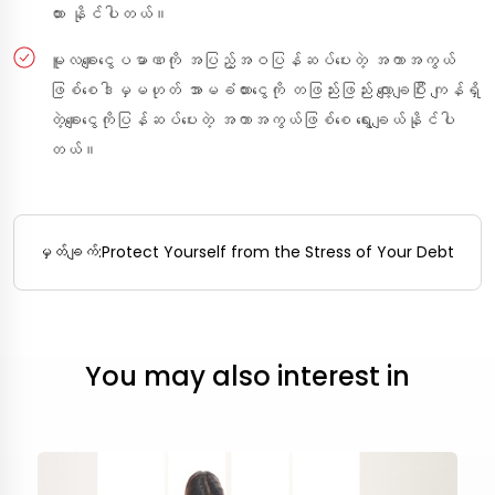
ထား နိုင်ပါတယ်။
မူလချေးငွေပမာဏကို အပြည့်အဝပြန်ဆပ်ပေးတဲ့ အကာအကွယ်
ဖြစ်စေဒါမှမဟုတ် အာမခံထားငွေကို တဖြည်းဖြည်း လျော့ချပြီး ကျန်ရှိ
တဲ့ချေးငွေကိုပြန်ဆပ်ပေးတဲ့ အကာအကွယ်ဖြစ်စေ ရွေးချယ်နိုင်ပါ
တယ်။
မှတ်ချက်:
Protect Yourself from the Stress of Your Debt
You may also interest in