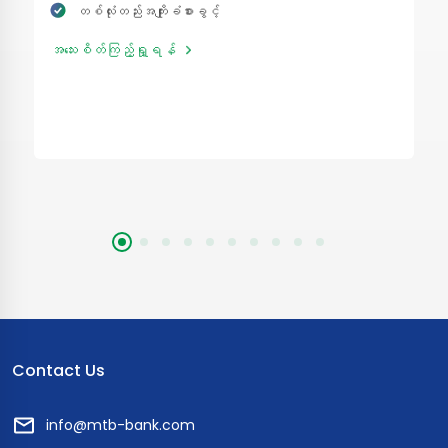
တစ်လုံးတည်းအကျိုးခံစားခွင့်
အသေးစိတ်ကြည့်ရှု့ရန်
Contact Us
info@mtb-bank.com