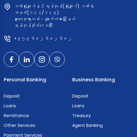
ဘဏ်ရုံးချုပ်နှင့် ရန်ကုန်(ရုံးချုပ်) ဘဏ်ခွဲ
အမှတ်(၁၄၃/၁၄၉)
ဆူးလေဘုရားလမ်း၊ ကျောက်တံတားမြို့နယ်
ရန်ကုန်တိုင်းဒေသကြီး
+၉၅၉ ၆၈၂ ၆၈၂ ၆၈၂
Personal Banking
Business Banking
Deposit
Deposit
Loans
Loans
Remittance
Treasury
Other Services
Agent Banking
Payment Services