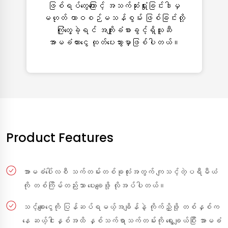
ဖြစ်ရပ်တွေကြောင့် အသက်ဆုံးရှုံးခြင်းဒါမှ
မဟုတ် ထာဝစဉ်မသန်စွမ်း ဖြစ်ခြင်းတို့
ကြုံတွေ့ခဲ့ရင် အကျိုးခံစားခွင့်ရှိသူဆီ
အာမခံထားငွေ ထုတ်ပေးသွားမှာဖြစ်ပါတယ်။
Product Features
အာမခံပေါ်လစီ သက်တမ်းတစ်ခုလုံးအတွက် ကျသင့်တဲ့ပရီမီယံ
ကို တစ်ကြိမ်တည်းသာ ပေးချေဖို့ လိုအပ်ပါတယ်။
သင့်ချေးငွေကို ပြန်ဆပ်ရမယ့်အချိန်နဲ့ ကိုက်ညှိဖို့ တစ်နှစ်က
နေ ဆယ့်ငါးနှစ်အထိ နှစ်သက်ရာသက်တမ်းကို ရွေးချယ်ပြီး အာမခံ