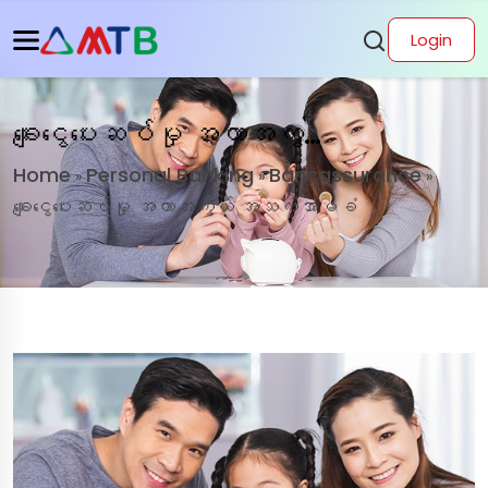
Login
ချေးငွေပေးဆပ်မှု အကာအကွယ် အသက်အာမခံ
Home
Personal Banking
Bancassurance
»
»
»
ချေးငွေပေးဆပ်မှု အကာအကွယ် အသက်အာမခံ