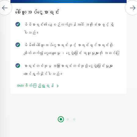
ခေါ်ယူအပ်ငွေစာရင်း
မိမိစာရင်း၏ နေ့စဉ်လက်ကျန်အပေါ် အတိုးခံစားခွင့် ရှိ
ပါသည်။
မိမိ၏ ခေါ်ယူအပ်ငွေစာရင်းနှင့် စာရင်းရှင်စာရင်းတို့
ချိတ်ဆက်၍ ငွေပေးချေမှု ၊ ငွေလွှဲပြောင်း ရယူမှုများကို အဆင်ပြေ
၊ စိတ်ချစွာ ဆောင်ရွက်နိုင်ပါသည်။
စာရင်းတစ်ခုမှ အခြားစာရင်းတစ်ခုသို့ ငွေလွှဲပြောင်းမှုများ
ဆောင်ရွက်နိုင်ပါသည်။
အသေးစိတ်ကြည့်ရှု့ရန်