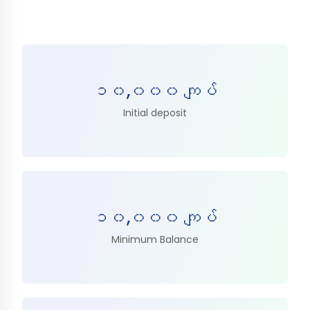
၁၀,၀၀၀ ကျပ်
Initial deposit
၁၀,၀၀၀ ကျပ်
Minimum Balance