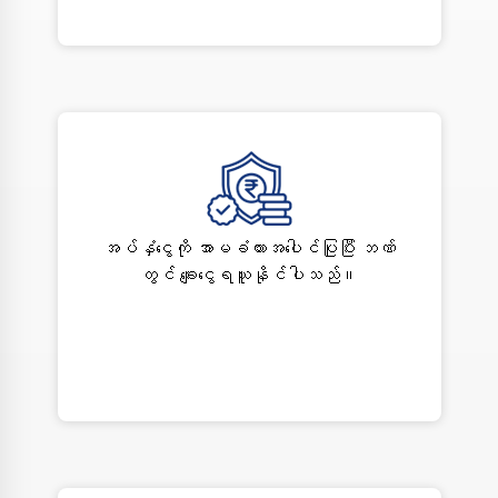
အပ်နှံငွေကို အာမခံထားအပေါင်ပြုပြီး ဘဏ်
တွင် ချေးငွေရယူနိုင်ပါသည်။