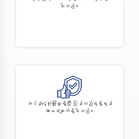
ပါသည်။
အပ်နှံငွေလုံခြုံမှုရှိပြီး ပြန်လည်ရရှိရန်
အာမခံချက်ရှိပါသည်။