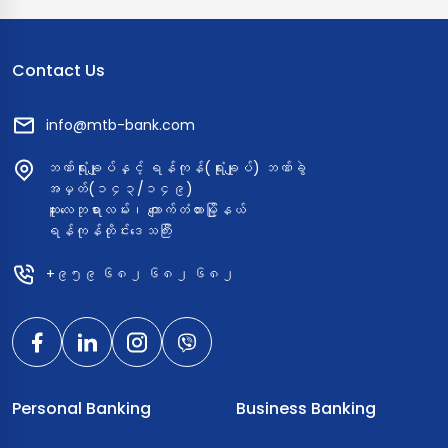
Contact Us
info@mtb-bank.com
ဘဏ်ရုံးချုပ်နှင့် ရန်ကုန်(ရုံးချုပ်) ဘဏ်ခွဲ
အမှတ်(၁၄၃/၁၄၉)
ဆူးလေဘုရားလမ်း၊ ကျောက်တံတားမြို့နယ်
ရန်ကုန်တိုင်းဒေသကြီး
+၉၅၉ ၆၈၂ ၆၈၂ ၆၈၂
Personal Banking
Business Banking