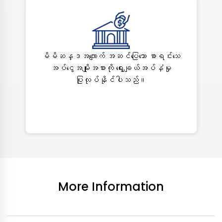
မိမိဆန္ဒအလျောက် အဆင်ပြေသော စာရင်းသေ
အပ်ငွေအမျိုးအစားကို ရွေးချယ်အပ်နှံမှု
ပြုလုပ်နိုင်ပါသည်။
More Information