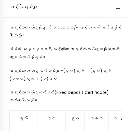
အင်္ဂါရပ်များ
စာရင်းသေအပ်ငွေကို ကျပ် ၁၀,၀၀၀/- နှင့်အထက် အပ်နှံနိုင်
ပါသည်။
မိမိ၏ ဆန္ဒနှင့်အညီ သင့်လျော်သော စာရင်းသေအပ်ငွေအမျိုးအစားကို
ရွေးချယ်အပ်နှံရန်။
စာရင်းသေအပ်ငွေ သက်တမ်းများ -(၃၀)ရက် ၊ (၉၀)ရက် ၊
(၁၈၀)ရက် ၊ (၁)နှစ်
စာရင်းသေအပ်ငွေလက်မှတ်(Fixed Deposit Certificate)
ထုတ်ပေးပါသည်။
ရက်
၃၀
၉၀
၁၈၀
၁ နှစ်