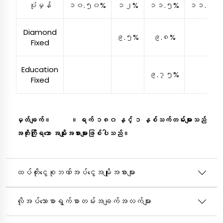
ပုံမှန်
၁၀.၅၀%
၁၂%
၁၁.၅%
၁၁.၉%
Diamond
၉.၅%
၉.၈%
Fixed
Education
၉.၇၅%
Fixed
မှတ်ချက
်။ ။
ရက
် ၁၈၀
နှင
့် ၁
နှစ်သက်တမ်းများသည
အတိုးကြိုရသော
အမျိုးအစားများဖြစ်ပါသည
်။
ထပ်တိုးငွေစုဘဏ်အပ်ငွေအမျိုးအစားများ
လိုအပ်သောစာရွက်စာတမ်းအချက်အလက်များ