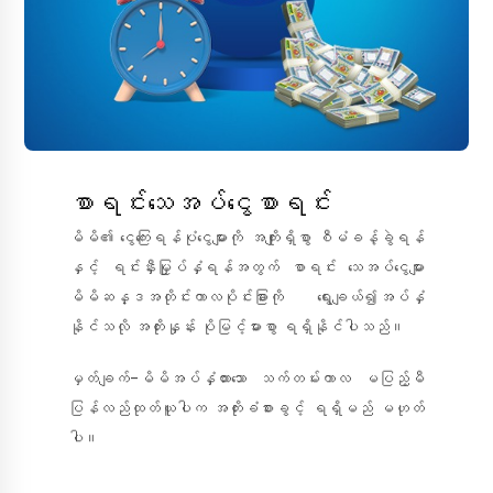
စာရင်းသေအပ်ငွေစာရင်း
မိမိ၏ ငွေကြေးရန်ပုံငွေများကို အကျိုးရှိစွာ စီမံခန့်ခွဲရန်
နှင့် ရင်းနှီးမြှုပ်နှံရန်အတွက် စာရင်း သေအပ်ငွေများ
မိမိဆန္ဒအတိုင်းကာလပိုင်းခြားကို ရွေးချယ်၍အပ်နှံ
နိုင်သလို အတိုးနှုန်း ပိုမြင့်မားစွာ ရရှိနိုင်ပါသည်။
မှတ်ချက်-မိမိအပ်နှံထားသော သက်တမ်းကာလ မပြည့်မီ
ပြန်လည်ထုတ်ယူပါက အတိုးခံစားခွင့် ရရှိမည် မဟုတ်
ပါ။