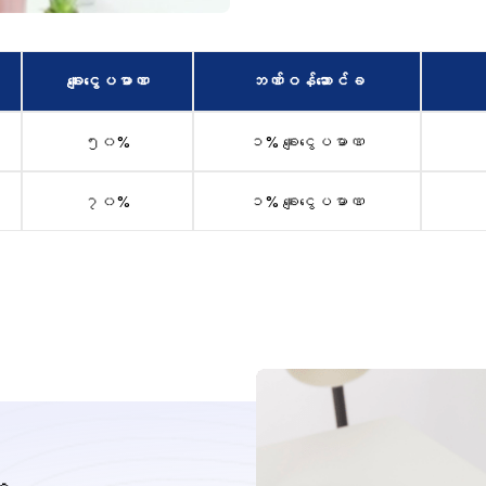
ချေးငွေပမာဏ
ဘဏ်ဝန်ဆောင်ခ
၅၀%
၁% ချေးငွေပမာဏ
၇၀%
၁% ချေးငွေပမာဏ