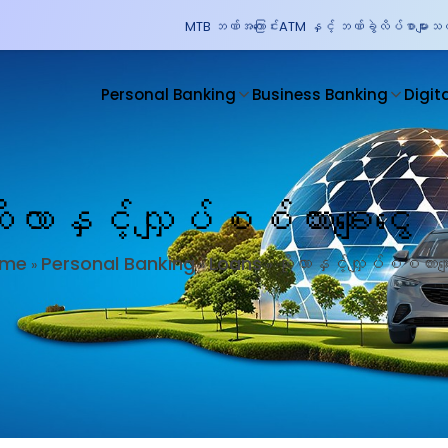
MTB ဘဏ်အကြောင်း
ATM နှင့် ဘဏ်ခွဲလိပ်စာများ
သတင
Personal Banking
Business Banking
Digit
ိုလာနှင့်လျှပ်စစ်ကားချေးငွေ
ome
Personal Banking
Loans
ဆိုလာနှင့်လျှပ်စစ်ကားချေ
»
»
»