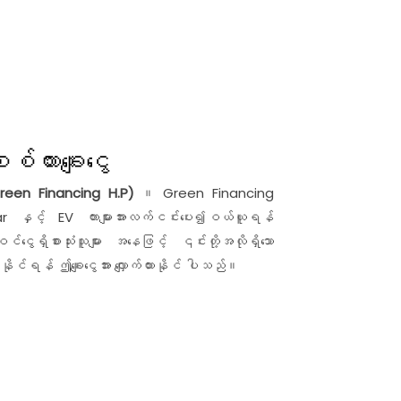
စ်ကားချေးငွေ
ေ(Green Financing H.P)
။ Green Financing
ar နှင့် EV ကားများအားလက်ငင်းပေး၍ဝယ်ယူရန်
ေရှိစားသုံးသူများ အနေဖြင့် ၎င်းတို့အလိုရှိသော
်ရန် ဤချေးငွေအား လျှောက်ထားနိုင် ပါသည်။