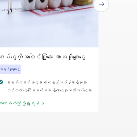
အပ်ငွေကိုအပေါင်ပြုသော ကာလတိုချေးငွေ
ပညာရေးချေး
အရစ်ကျချေးငွေ
အရစ်ကျချေးငွေ
စာရင်းသေအပ်နှံငွေအား ကာလရှည်အပ်နှံထားရှိသူများ၊
နိုင်ငံအတ
လတ်တလော ငွေကြေးအခက်အခဲ ရှိသောငွေစုဘဏ်အပ်ငွေများ
သူများ သ
အတွက် ၎င်းတို့၏အပ်နှံငွေကိုမထိခိုက်ဘဲ
ကုန်ကျခ
အသေးစိတ်ကြည့်ရှု့ရန်
အသေးစိတ်ကြည
အနည်းငယ် မြင့်မား သော အတိုးနှုန်းဖြင့် အပ်နှံငွေကို
အစီအစဉ် ဖ
အပေါင်ပြု၍ ဤချေးငွေကို လျှောက်ထားနိုင်ပါသည်။
နိုင်ပါ