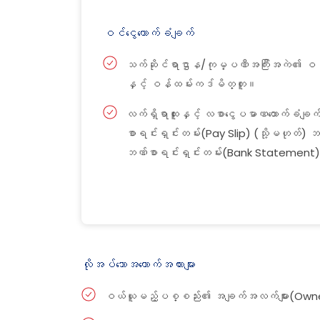
ဝင်ငွေထောက်ခံချက်
သက်ဆိုင်ရာဌာန/ကုမ္ပဏီအကြီးအကဲ၏ ဝန်ထမ
နှင့် ဝန်ထမ်းကဒ်မိတ္တူ။
လက်ရှိရာထူးနှင့် လစာငွေပမာဏထောက်ခံချက်
စာရင်းရှင်းတမ်း(Pay Slip) (သို့မဟုတ်) 
ဘဏ်စာရင်းရှင်းတမ်း(Bank Statement)
လိုအပ်သောအထောက်အထားများ
ဝယ်ယူမည့်ပစ္စည်း၏ အချက်အလက်များ(Owner