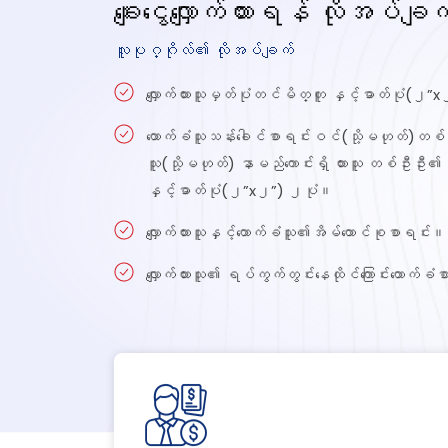
ချေးငွေလျှောက်ထားရန် လိုအပ်ချက်
လူပုဂ္ဂိုလ်၏ လိုအပ်ချက်
လျှောက်ထားသူမှတ်ပုံတင်မိတ္တူ နှင့်ဓာတ်ပုံ(၂
ထောက်ခံသူသန်းခေါင်စာရင်းဝင်(သို့မဟုတ်)တစ်
သူ(သို့မဟုတ်) နာမည်ကောင်းရှိ ထားသူ တစ်ဦးဦး၏
နှင့်ဓာတ်ပုံ(၂”x၂”) ၂ပုံ။
လျှောက်ထားသူနှင့်ထောက်ခံသူ၏အိမ်ထောင်စုစာရင်း။
လျှောက်ထားသူ၏ ရပ်ကွက်တွင်းနေထိုင်ကြောင်းထောက်ခံ