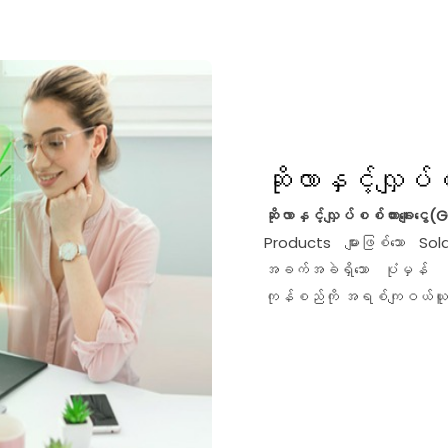
ဆိုလာနှင့်လျှပ်စ
ဆိုလာနှင့်လျှပ်စစ်ကားချေးငွ
Products များဖြစ်သော Sol
အခက်အခဲရှိသော ပုံမှန် ဝင်ငွ
ကုန်စည်ကို အရစ်ကျဝယ်ယူနိုင