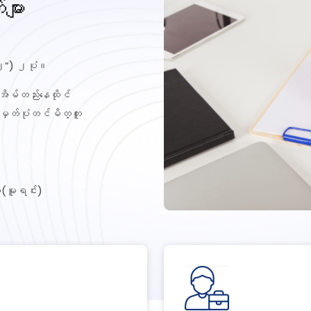
များ
”x၂”) ၂ပုံ။
အိမ်တည်းနေထိုင်
 မှတ်ပုံတင်မိတ္တူ
စာ(မူရင်း)