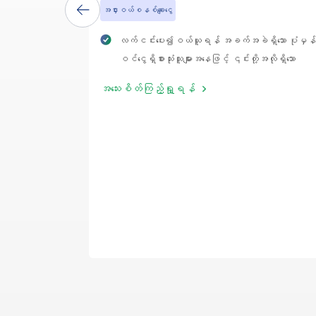
အငှားဝယ်စနစ်ချေးငွေ
လက်ငင်းပေး၍ဝယ်ယူရန် အခက်အခဲရှိသော ပုံမှန်
ဝင်ငွေရှိစားသုံးသူများအနေဖြင့် ၎င်းတို့အလိုရှိသော
မော်တော်ယာဉ်အား ဝယ်ယူရန် ဤချေးငွေအမျိုး အစား ကို
အသေးစိတ်ကြည့်ရှု့ရန်
လျှောက်ထားနိုင်ပါသည်။