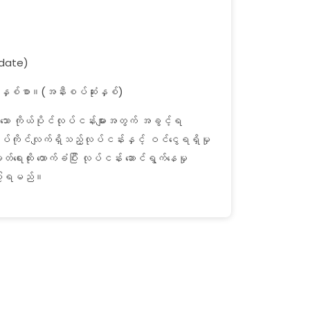
pdate)
နှစ်စာ။(အနီးစပ်ဆုံးနှစ်)
ော ကိုယ်ပိုင်လုပ်ငန်းများအတွက် အခွင့်ရ
ပ်ကိုင်လျက်ရှိသည့်လုပ်ငန်းနှင့် ဝင်ငွေရရှိမှု
ေးထိုး ထောက်ခံပြီး လုပ်ငန်း ဆောင်ရွက်နေမှု
်ပြရမည်။