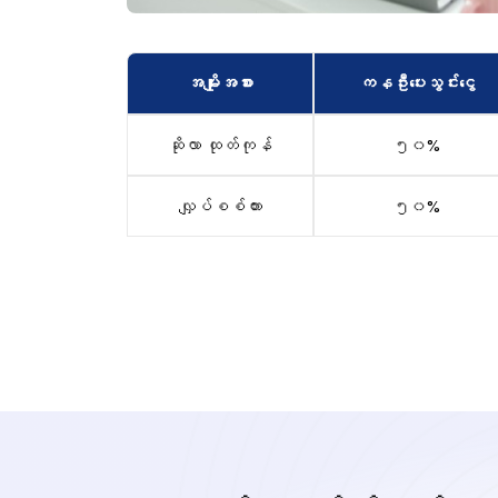
အမျိုးအစား
ကနဦးပေးသွင်းငွေ
ဆိုလာ ထုတ်ကုန်
၅၀%
လျှပ်စစ်ကား
၅၀%