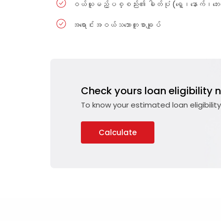
ဝယ်ယူမည့်ပစ္စည်း၏ ဓါတ်ပုံ (ရှေ့၊နောက်၊ဘ
အရောင်းအဝယ်သဘောတူစာချုပ်
Check yours loan eligibility 
To know your estimated loan eligibili
Calculate