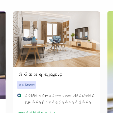
အိမ်ယာအရစ်ကျချေးငွေ
အရစ်ကျချေးငွေ
အိမ်ခြံမြေ ဝယ်ယူရန်အတွက် ငွေကြေးမပြည့်စုံသောပြည်
သူများ အိမ်ရာပိုင်ဆိုင်ခွင့်ရရှိစေရန် ဤအိမ်ရာ
ချေးငွေအမျိုးအစား ကို လျှောက်ထားနိုင်သည်။
အသေးစိတ်ကြည့်ရှု့ရန်