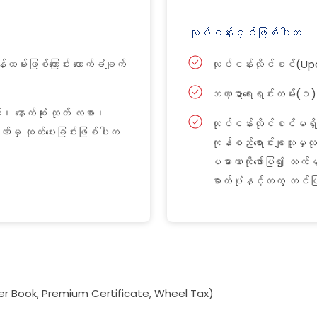
လုပ်ငန်းရှင်ဖြစ်ပါက
်းဖြစ်ကြောင်း ထောက်ခံချက်
လုပ်ငန်းလိုင်စင်(U
ဘဏ္ဍာရေးရှင်းတမ်း(၁)
၊ နောက်ဆုံး ထုတ် လစာ၊
လုပ်ငန်းလိုင်စင်မရှိသ
ဘဏ်မှ ထုတ်ပေးခြင်းဖြစ်ပါက
ကုန်စည်ရောင်းချသူမှလု
ပမာဏကိုဖော်ပြ၍ လက်မှတ်ရ
ဓာတ်ပုံနှင့်တကွ တင
 Book, Premium Certificate, Wheel Tax)