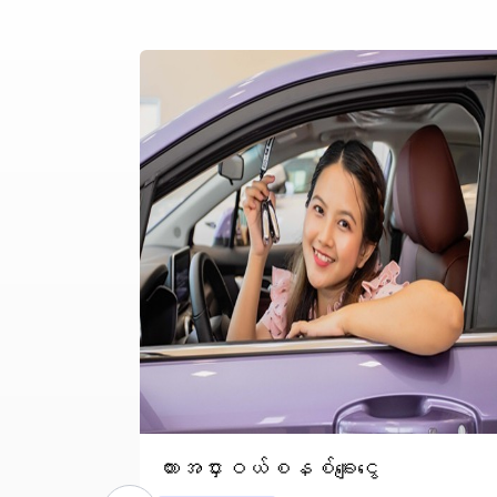
ကားအငှားဝယ်စနစ်ချေးငွေ