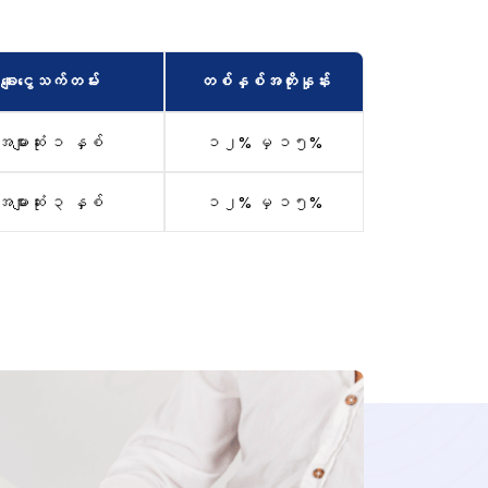
ချေးငွေသက်တမ်း
တစ်နှစ်အတိုးနှုန်း
အများဆုံး ၁ နှစ်
၁၂% မှ ၁၅%
အများဆုံး ၃ နှစ်
၁၂% မှ ၁၅%