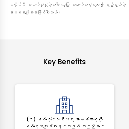
မတိုင်မီ အသက်ဆုံးရှုံးတဲ့အခါ ငွေကြေး အထောက်အပံ့ရစေဖို့ ရည်ရွယ်တဲ့
အာမခံအမျိုးအစားဖြစ်ပါတယ်။
Key Benefits
(၁) နှစ်စေ့ပေါ်လစီအရ အာမခံထားငွေကို
နှစ်စေ့အကျိုးခံစားခွင့်အဖြစ် အပြည့်အဝ