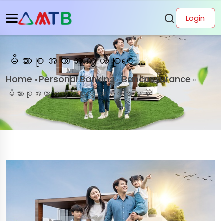
Login
မိသားစုအကာအကွယ်စုငွေ အသက်အာမခံ
Home
Personal Banking
Bancassurance
»
»
»
မိသားစုအကာအကွယ်စုငွေ အသက်အာမခံ