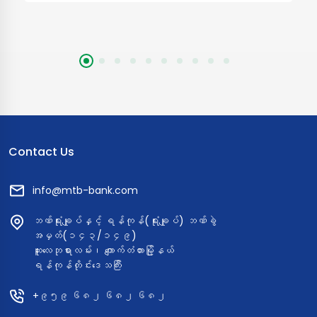
Contact Us
info@mtb-bank.com
ဘဏ်ရုံးချုပ်နှင့် ရန်ကုန်(ရုံးချုပ်) ဘဏ်ခွဲ
အမှတ်(၁၄၃/၁၄၉)
ဆူးလေဘုရားလမ်း၊ ကျောက်တံတားမြို့နယ်
ရန်ကုန်တိုင်းဒေသကြီး
+၉၅၉ ၆၈၂ ၆၈၂ ၆၈၂