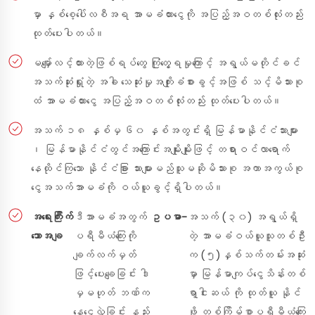
မှာ နှစ်စေ့ပေါ်လစီအရ အာမခံထားငွေကို အပြည့်အဝတစ်လုံးတည်း
ထုတ်ပေးပါတယ်။
မမျှော်လင့်ထားတဲ့ဖြစ်ရပ်တွေ ကြုံတွေ့ရမှုကြောင့် အရွယ်မတိုင်ခင်
အသက်ဆုံးရှုံးတဲ့ အခါ သေဆုံးမှုအကျိုးခံစားခွင့်အဖြစ် သင့်မိသားစု
ထံ အာမခံထားငွေ အပြည့်အဝတစ်လုံးတည်း ထုတ်ပေးပါတယ်။
အသက် ၁၈ နှစ်မှ ၆၀ နှစ်အတွင်းရှိ မြန်မာနိုင်ငံသားများ
၊ မြန်မာနိုင်ငံတွင်အကြောင်းအမျိုးမျိုးဖြင့် တရားဝင်လာရောက်
နေထိုင်ကြသော နိုင်ငံခြား သားများမည်သူမဆိုမိသားစု အကာအကွယ်စု
ငွေအသက်အာမခံကို ဝယ်ယူခွင့်ရှိပါတယ်။
အရေးကြီး
က်
ဒီအာမခံအတွက်
ဥပမာ-
အသက် (၃၀) အရွယ်ရှိ
သောအချ
ပရီမီယံကြေးကို
တဲ့ အာမခံဝယ်ယူသူတစ်ဦး
ချက်လက်မှတ်
က (၅)နှစ်သက်တမ်းအဆုံး
ဖြင့်ပေးချေခြင်း ဒါ
မှာ မြန်မာကျပ်ငွေသိန်းတစ်
မှမဟုတ် ဘဏ်က
ရာ့ငါးဆယ် ကို ထုတ်ယူ နိုင်
နေငွေလွှဲခြင်း နည်း
ဖို့ တစ်ကြိမ်စာပရီမီယံကြေး