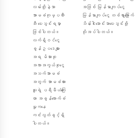
လမ်းတို့နဲ့သာ
အဖြစ် မြန်မာကျပ်ငွေ
အာမခံကုမ္ပဏီ
မြန်မာကျပ်ငွေ တစ်ရာ့ခြောက်
ဆီ ပေးသွင်းရမှာ
သိန်းငါးသောင်းသာပေးသွင်းဖို့
ဖြစ်ပါတယ်။
လိုအပ်ပါတယ်။
လက်ရှိဝင်ငွေ
ခွန်ဥပဒေများ
အရ မိသားစု
အကာအကွယ်စုငွေ
အသက်အာမခံ
အတွက် အာမခံထား
သူရဲ့ ပရီမီယံကြေး
ဟာ အခွန်ကောက်ခံ
မှုကနေ
ကင်းလွတ်ခွင့်ရှိ
ပါတယ်။