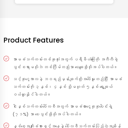
Product Features
အာမခံသက်တမ်းတစ်ခုလုံးအတွက် ပရီမီယံကြေးကို အလီလီခွဲ
သွင်းစရာမလိုဘဲ တစ်ကြိမ်တည်းသာ ပေးချေဖို့လိုအပ်ပါတယ်။
သင့်စုငွေကာလနဲ့ ဘဝရည်မှန်းချက်တို့အပေါ်မူတည်ပြီး အာမခံ
သက်တမ်းကို ၃နှစ်၊ ၄နှစ် သို့မဟုတ် ၅နှစ် ရွေးချယ်
ဝယ်ယူနိုင်ပါတယ်။
ငါးနှစ်သက်တမ်းပေါ်လစီအတွက် အာမခံထားငွေစုစုပေါင်းရဲ့
(၇၁%) သာ ပေးသွင်းဖို့လိုအပ်ပါတယ်။
နှစ်စေ့အကျိုးခံစားခွင့်အနေနဲ့ ပေါ်လစီသက်တမ်းပြည့်တဲ့အချိန်