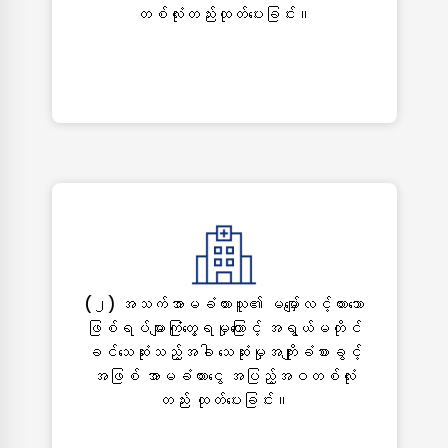
တစ်လုံးတည်းထုတ်ပေးခြင်း။
(၂) အသက်အာမခံထားသူ၏ မမျှော်လင့်ထားသော
ဖြစ်ရပ်များကြုံတွေ့ရမှုကြောင့် အရွယ်မတိုင်
ခင်သေဆုံးသည့်အခါ သေဆုံးမှုအကျိုးခံစားခွင့်
အဖြစ် အာမခံထားငွေ အပြည့်အဝတစ်လုံး
တည်း ထုတ်ပေးခြင်း။