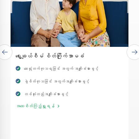
ရွေးချယ်စီမံ စိတ်ကြိုက်အာမခံ
ဆေးရုံတက်ကုသရခြင်း အတွက် အကျိုးခံစားခွင့်
ခွဲစိတ်ကုသခြင်း အတွက်အကျိုးခံစားခွင့်
တစ်လုံးတည်းအကျိုးခံစားခွင့်
အသေးစိတ်ကြည့်ရှု့ရန်