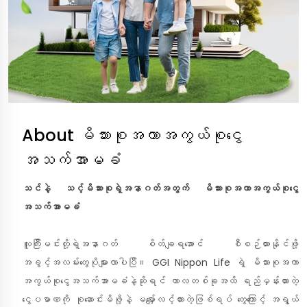
About မိသားစုအကာအကွယ်စုငွေ
အသက်အာမခံ
သင်နဲ့ သင့်မိသားစုရဲ့အနာဂတ်အတွက် မိသားစုအကာအကွယ်စုငွေ
အသက်အာမခံ
လူကြီးမင်းတို့ရဲ့အနာဂတ် စိတ်ချရအောင် စီစဉ်ထားနိုင်ဖို့
အခွင့်အလမ်းတွေပိုများလာပါပြီ။ GGI Nippon Life ရဲ့ မိသားစုအကာ
အကွယ်စုငွေအသက်အာမခံနဲ့ဆိုရင် ကာလတစ်ခုအထိ ရည်မှန်းထားတဲ့
ငွေပမာဏကို စုဆောင်းမိဖို့နဲ့ မမျှော်လင့်ထားတဲ့ဖြစ်ရပ် တွေကြောင့် အရွယ်