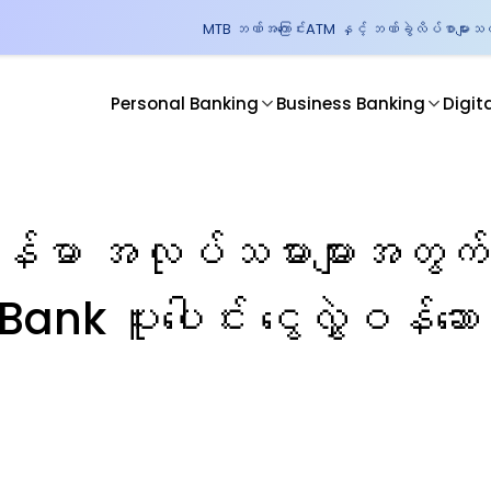
MTB ဘဏ်အကြောင်း
ATM နှင့် ဘဏ်ခွဲလိပ်စာများ
သတင
Personal Banking
Business Banking
Digit
် မြန်မာ အလုပ်သမားများအတ
 ပူးပေါင်း ငွေလွှဲဝန်ဆောင