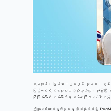
ရန်ကုန်၊ မြန်မာ – ၂၀၂၆ ခုနှစ်၊ ဇွန်လ 
ပြည်တွင်းရှိ မိသားစုများထံ ပိုမိုလွယ်ကူ၊ လုံခြုံပြ
ပြီဖြစ်ကြောင်း ဝမ်းမြောက်စွာ အသိပေးကြေညာအပ်ပါသည
ဤပူးပေါင်းဆောင်ရွက်မှုအရ ထိုင်းနိုင်ငံရှိ
TrueM