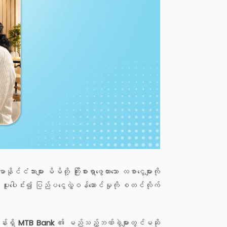
င်ငံသားများ မိမိတို့ ကြိုးစားရှာဖွေထားသော လစာငွေများကို
 ပူးပေါင်း၍ ပြည်ပငွေလွှဲဝန်ဆောင်မှုကို စတင်လိုက်
်းရှိ
MTB
Bank
၏ မည်သည့်ဘဏ်ခွဲများတွင်မဆို