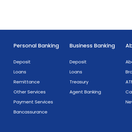
အခြေခံဘဏ္ဍာရေးမဏ္ဍိုင်ဖြစ်တဲ့ Carbon
k
Credit စီမံကိန်းတွေကို ဘဏ်လုပ်ငန်းရှုထောင့်ကနေ
ပိုမိုနားလည်သဘောပေါက်စေဖို့ ရည်ရွယ်ပြီး ၂၀၂၆
ခုနှစ်၊ မတ်လ (၁၉) ရက်နေ့၊ ကြာသပတေးနေ့
တွင် Myanma Tourism Bank ရဲ့ Sule Head
Office - Functional Hall မှာ “Carbon Credit
Personal Banking
Business Banking
Ab
Training Program” ကို အောင်မြင်စွာ ကျင်းပ
ပြုလုပ်ခဲ့ကြပါသည်။ ဒီသင်တန်းမှာ Green &
်
Deposit
Deposit
Ab
Blue VCM Carbon Initiative မှ ပညာရှင်များ
Loans
Loans
Br
ဖြစ်ကြသော ဦးညွန့်ဝင်း (CEO) နှင့် ဒေါ်သီသီဖြိုးဦး
(CTO) တို့က Green Economy ဖော်ဆောင်ရာမှာ ဘဏ်
Remittance
Treasury
AT
တွေရဲ့ အရေးပါတဲ့ အခန်းကဏ္ဍကို အသေးစိတ် ဝေမျှ
Other Services
Agent Banking
Ca
ဆွေးနွေးပေးခဲ့ကြပါတယ်။ အနာဂတ်ရဲ့ စိမ်းလန်း
Payment Services
Ne
စိုပြည်တဲ့ စီးပွားရေးခြေလှမ်းတွေအတွက် MTB ဝန်ထမ်း
တွေ တက်ကြွစွာ ပါဝင်ဆွေးနွေးခဲ့ကြတဲ့ သင်တန်း
Bancassurance
မြင်ကွင်းတွေကို ပြန်လည်မျှဝေပေးလိုက်ပါတယ်။
𝐂𝐫𝐞𝐚𝐭𝐞 𝐘𝐨𝐮𝐫 𝐖𝐨𝐫𝐥𝐝 𝐖𝐢𝐭𝐡 𝐌𝐓𝐁 သင့်အနာဂတ်