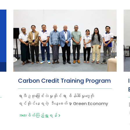
Carbon Credit Training Program
ရာသီဥတုပြောင်းလဲမှုဆိုင်ရာ စိန်ခေါ်မှုတွေကို
ရင်ဆိုင်နေရတဲ့ ဒီနေ့ခေတ်မှာ Green Economy
ဟာ လျစ်လျူရှုလို့မရတဲ့ ကဏ္ဍတစ်ခု ဖြစ်လာပါ
အသေးစိတ်ကြည့်ရှု့ရန်
တယ်။ ဒါကြောင့် Myanma Tourism Bank (MTB)
အနေနဲ့ ရာသီဥတုပြောင်းလဲမှုကို တိုက်ဖျက်ရာမှာ