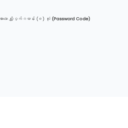
းသော လျှို့ဝှက်ဂဏန်း (၈) လုံး
(Password Code)