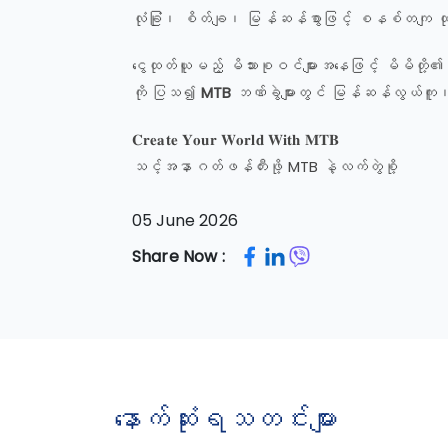
လုံခြုံ၊ စိတ်ချ၊ မြန်ဆန်စွာဖြင့် စနစ်တကျ
ငွေထုတ်ယူမည့် မိသားစုဝင်များအနေဖြင့် မိမိတို့
ကို ပြသ၍
MTB
ဘဏ်ခွဲများတွင် မြန်ဆန်လွယ်ကူ၊ 
𝐂𝐫𝐞𝐚𝐭𝐞 𝐘𝐨𝐮𝐫 𝐖𝐨𝐫𝐥𝐝 𝐖𝐢𝐭𝐡 𝐌𝐓𝐁
သင့်အနာဂတ်ဖန်တီးဖို့ MTB နဲ့လက်တွဲစို့
05 June 2026
Share Now :
နောက်ဆုံးရသတင်းများ