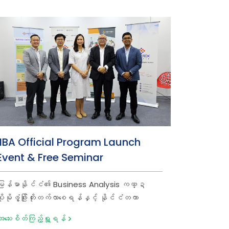
IIBA Official Program Launch
Event & Free Seminar
မြန်မာနိုင်ငံ၏ Business Analysis ကဏ္ဍ
ပိုမိုဖွံ့ဖြိုးတိုးတက်လာစေရန်နှင့် နိုင်ငံတကာ
အသိအမှတ်ပြု ပညာရပ်များကို လေ့လာသင်ယူနိုင်
အသေးစိတ်ကြည့်ရှု့ရန်
ခွင့် ရရှိစေရန် ရည်ရွယ်၍ Matrix College မှ