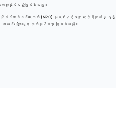
 ထုတ်ယူနိုင်မည်ဖြစ်ပါသည်။
၏ နိုင်ငံသားစိစစ်ရေးကတ်
(NRC)
မူရင်းနှင့်အတူ ငွေလွှဲပို့သူထံမှ ရရှိထာ
အဆင်ပြေချောမွေ့စွာ ထုတ်ယူနိုင်မှာ ဖြစ်ပါသည်။