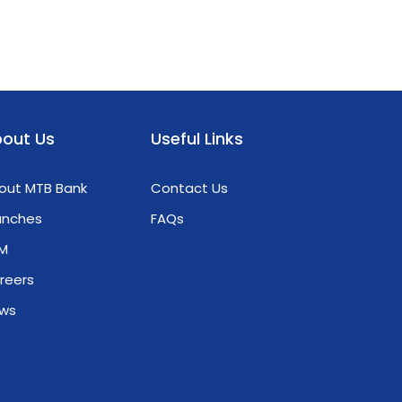
ကျင်းပပြုလုပ်သော “IIBA Official Program
Launch Event & Free Seminar” ကို ၂၀၂၆
ခုနှစ်၊ မတ်လ (၈) ရက်နေ့တွင် ရန်ကုန်မြို့၊
စမ်းချောင်းမြို့နယ်ရှိ Red Hill Tower ၌ ကျင်းပခဲ့
ရာ မြန်မာ့ခရီးသွားဘဏ်၏ CEO ဦးဝင်းလွင်မှလည်း
ပါဝင်အားဖြည့်ပေးခဲ့ပါသည်။ အဆိုပါ အခမ်းအနား
out Us
Useful Links
တွင် Matrix College အနေဖြင့် ကနေဒါအခြေစိုက်
IIBA® ၏ မြန်မာနိုင်ငံဆိုင်ရာ ပထမဆုံးသော
out MTB Bank
Contact Us
Official Academic Partner အဖြစ် တရားဝင်
anches
FAQs
မိတ်ဆက်ခဲ့ပြီး၊ “Insights into Business
Analysis: Roles, Skills, and Value Creation”
M
ခေါင်းစဉ်ဖြင့် Panel Discussion အစီအစဉ်
reers
တွင် U Ye Mon Min (Chief Business Officer -
ws
Wave Money)၊ U Win Lwin (Chief
Executive Officer - Myanma Tourism
Bank)၊ U Wai Lin Htun (Instructor and
Certified Business Intelligence & Data