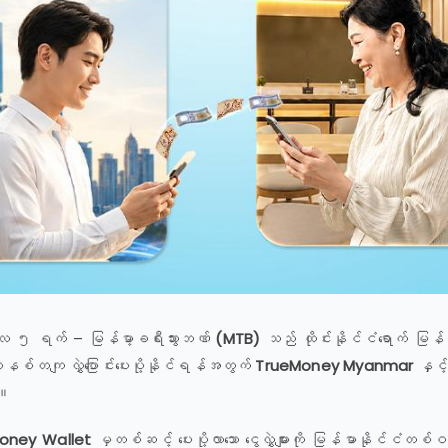
၅ ရက် – မြန်မာ့ခရီးသွားဘဏ်
(MTB)
သည် ထိုင်းနိုင်ငံရောက် မြန်မာနို
ီး စနစ်တကျ လွှဲပြောင်းပေးပို့နိုင်ရန်အတွက်
TrueMoney Myanmar
နှင့်
်။
oney
Wallet
မှတစ်ဆင့် ပေးပို့လာသော ငွေလွှဲများကို မြန်မာနိုင်ငံတစ်ဝန