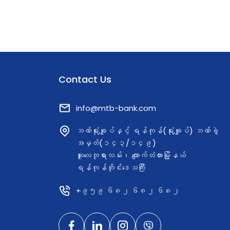
Management မှ ချီးမြှင့်ခံရခြင်းအား MTB Ban
အနေဖြင့် များစွာဂုဏ်ယူဝမ်းမြောက်မိပါသည်။
ဆောက်လုပ်ရေး၊ ဘဏ်လုပ်ငန်း၊ ခရီးသွား
လုပ်ငန်း၊ နည်းပညာ အစရှိသည့် ကဏ္ဍမျိုးစုံ
တွင် (၁၈) နှစ်ကျော် ဦးဆောင်မှုအတွေ့အကြုံရှိသော ဒေါ်
သိင်္ဂီလင်းသည် MTB Bank ၏ ဒစ်ဂျစ်တယ်
Contact Us
အသွင်ကူးပြောင်းရေးနှင့် ဝန်ဆောင်မှုများ၌လည်း
အဓိကအခန်းကဏ္ဍမှ ဦးဆောင်ဦးရွက်ပြုနေသူတစ
info@mtb-bank.com
ဦးလည်း ဖြစ်ပါသည်။ 𝐂𝐫𝐞𝐚𝐭𝐞 𝐘𝐨𝐮𝐫 𝐖𝐨𝐫𝐥𝐝 𝐖𝐢𝐭𝐡
𝐌𝐓𝐁 သင့်အနာဂတ်ဖန်တီးဖို့ MTB နဲ့လက်တွဲစို့
ဘဏ်ရုံးချုပ်နှင့် ရန်ကုန်(ရုံးချုပ်) ဘဏ်ခွဲ
အမှတ်(၁၄၃/၁၄၉)
ဆူးလေဘုရားလမ်း၊ ကျောက်တံတားမြို့နယ်
ရန်ကုန်တိုင်းဒေသကြီး
+၉၅၉ ၆၈၂ ၆၈၂ ၆၈၂