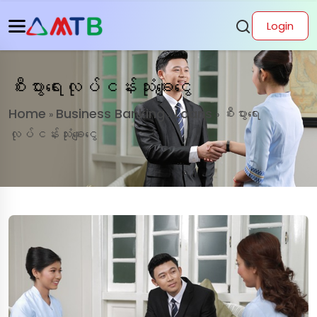
Login
စီးပွားရေးလုပ်ငန်းသုံးချေးငွေ
Home
Business Banking
Loans
စီးပွားရေး
»
»
»
လုပ်ငန်းသုံးချေးငွေ