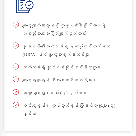
ချေးငွေလျှောက်ထားလွှာနှင့် ကုမ္ပဏီဒါရိုက်တာအဖွဲ့
အစည်းအဝေးဆုံးဖြတ်ချက်မှတ်တမ်း။
ကုမ္ပဏီ၏သက်တမ်းရှိ မှတ်ပုံတင်လက်မှတ်
(DICA) နှင့် ပူးတွဲစာရွက်စာတမ်းများ။
သက်တမ်းရှိ လုပ်ငန်းလိုင်စင်မိတ္တူ။
ချေးငွေရယူရန် စီးပွားရေးအစီအစဉ်များ။
ဘဏ္ဍာရေးရှင်းတမ်း (၃) နှစ်စာ။
ဝင်ငွေခွန်၊ ကုန်သွယ်ခွန် ပြေစာမိတ္တူများ (၃)
နှစ်စာ။