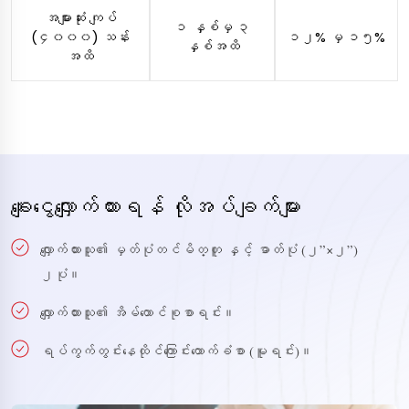
အများဆုံး ကျပ်
၁ နှစ်မှ ၃
(၄၀၀၀) သန်း
၁၂% မှ ၁၅%
နှစ်အထိ
အထိ
ချေးငွေလျှောက်ထားရန် လိုအပ်ချက်များ
လျှောက်ထားသူ၏ မှတ်ပုံတင်မိတ္တူ နှင့် ဓာတ်ပုံ (၂”×၂”)
၂ပုံ။
လျှောက်ထားသူ၏ အိမ်ထောင်စုစာရင်း။
ရပ်ကွက်တွင်းနေထိုင်ကြောင်းထောက်ခံစာ (မူရင်း)။