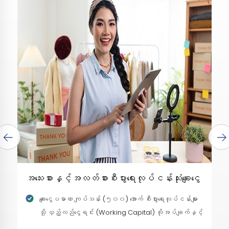
အသေးစားနှင့်အလတ်စားစီးပွားရေးလုပ်ငန်းသုံးချေးငွေ
ချေးငွေပမာဏ ကျပ်သန်း (၅၀၀) အောက် စီးပွားရေးလုပ်ငန်းများ
သို့ လှည့်လည်ငွေရင်း (Working Capital) လိုအပ်ချက်နှင့်
ပုံသေပိုင်ပစ္စည်း (Fixed Capital) လိုအပ်ချက်အတွက်