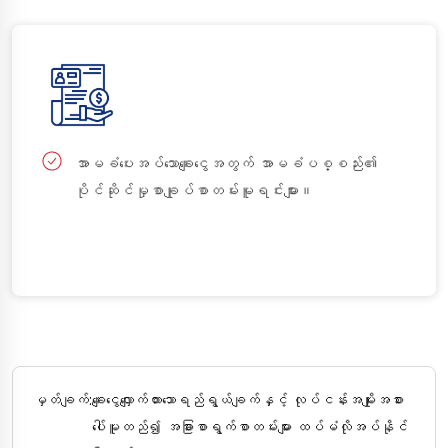
အာမခံပေးအပ်သောချေးငွေအတွက် အာမခံပစ္စည်း၏
ပိုင်ဆိုင်မှုစာချုပ်စာတမ်းမူရင်းများ။
မှတ်ချက်:
ချေးငွေလျှောက်ထားသောရည်ရွယ်ချက်နှင့် လုပ်ငန်းအမျိုးအစား
ပေါ်မူတည်၍ အခြားစာရွက်စာတမ်းများ ထပ်မံလိုအပ်နိုင်