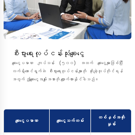
စီးပွားရေးလုပ်ငန်းသုံးချေးငွေ
ချေးငွေပမာဏ ကျပ်သန်း (၅၀၀) အထက် ချေးငွေများဖြစ်ပြီး
လက်ရှိဆောင်ရွက်ဆဲ စီးပွားရေးလုပ်ငန်းများကို တိုးချဲ့လုပ်ကိုင်ရန်
အတွက် ဤချေးငွေအမျိုးအစားကို လျှောက်ထားနိုင်ပါသည်။
တစ်နှစ်အတိုး
ချေးငွေပမာဏ
ချေးငွေသက်တမ်း
နှုန်း