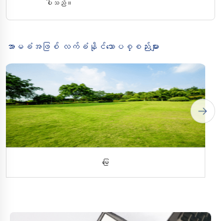
ပါသည်။
အာမခံအဖြစ် လက်ခံနိုင်သောပစ္စည်းများ
မြေ