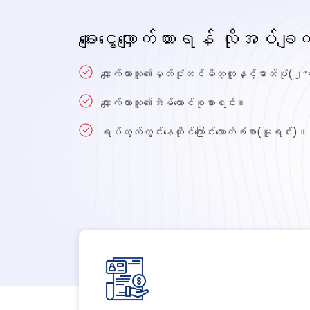
ချေးငွေလျှောက်ထားရန် လိုအပ်ချက်
(
“
လျှောက်ထားသူ၏မှတ်ပုံတင်မိတ္တူ
နှင့်ဓာတ်ပုံ
၂
လျှောက်ထားသူ၏
အိမ်ထောင်စုစာရင်း။
ရပ်ကွက်တွင်းနေထိုင်ကြောင်းထောက်ခံစာ(
)
မူရင်း
။