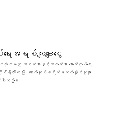
်ရေးအရစ်ကျချေးငွေ
ုလုပ်ကိုင်မည့် အငယ်စားနှင့်အလတ်စား ဆောက်လုပ်ရေး
ိုင်ရှိသော်လည်း ဆောက်လုပ်စရိတ်မတတ်နိုင်သူများ
နိုင်ပါသည်။