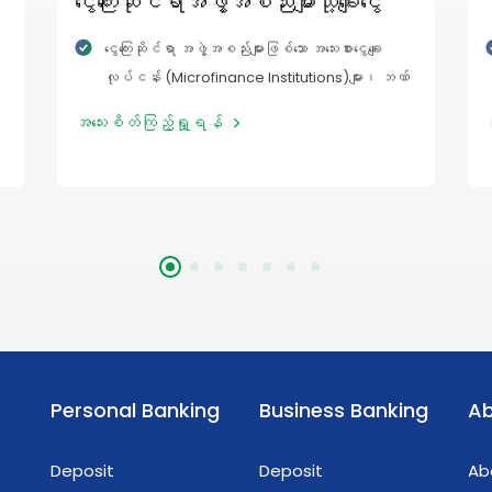
ငွေကြေးဆိုင်ရာအဖွဲ့အစည်းများသို့ချေးငွေ
ငွေကြေးဆိုင်ရာ အဖွဲ့အစည်းများဖြစ်သော အသေးစားငွေချေး
လုပ်ငန်း (Microfinance Institutions)များ၊ ဘဏ်
မဟုတ်သော ငွေကြေးအဖွဲ့အစည်းများ (Non-bank
အသေးစိတ်ကြည့်ရှု့ရန်
Financial Institutions) များသို့ထုတ်ချေးသော ချေးငွေအမျိုး
အစား ဖြစ်ပါသည်။
Personal Banking
Business Banking
Ab
Deposit
Deposit
Ab