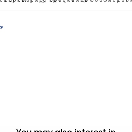
လုပ်ငန်းအမျိုးအစားပေါ်မူတည်၍ အခြားစာရွက်စာတမ်းများ ထပ်မံလိုအပ်နိုင်
ား