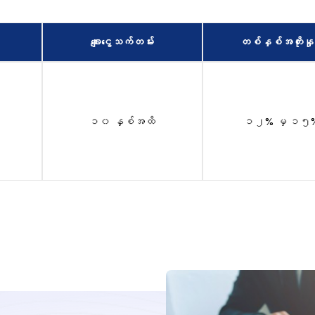
ချေးငွေသက်တမ်း
တစ်နှစ်အတိုးနှုန
၁၀ နှစ်အထိ
၁၂% မှ ၁၅