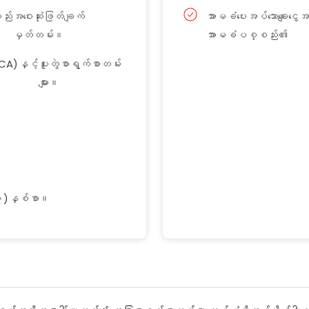
ည်း
အဝေးဆုံးဖြတ်ချက်
အာမခံပေးအပ်သောချေးငွေ
မှတ်တမ်း။
အာမခံပစ္စည်း၏
ICA)
နှင့်
ပူးတွဲစာရွက်စာတမ်း
များ။
)
၃
နှစ်စာ။