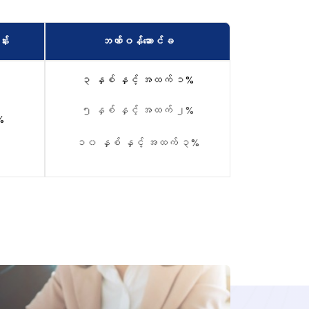
်း
ဘဏ်ဝန်ဆောင်ခ
၃ နှစ် နှင့် အထက် ၁%
၅ နှစ် နှင့် အထက် ၂%
%
၁၀ နှစ် နှင့် အထက် ၃%