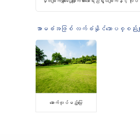
မှတ်ချက်:
ချေးငွေလျှောက်ထားသောရည်ရွယ်ချက်နှင့် 
အာမခံအဖြစ် လက်ခံနိုင်သောပစ္စည်းမျ
ဆောက်လုပ်မည့်မြေ