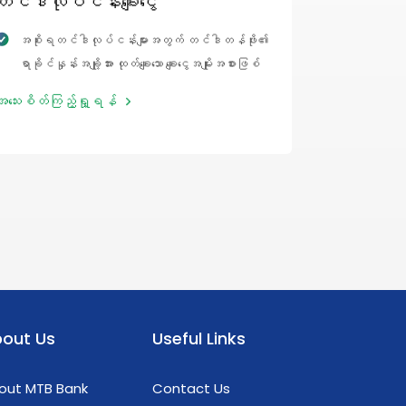
တင်ဒါလုပ်ငန်းချေးငွေ
ကုန်ပို့လွှာ
အစိုးရတင်ဒါလုပ်ငန်းများအတွက် တင်ဒါတန်ဖိုး၏
ကုန်ရောင်
ရာခိုင်နှုန်းအချို့အား ထုတ်ချေးသော ချေးငွေအမျိုးအစားဖြစ်
သော်လည်းကေ
ပါသည်။
ရန်ရှိ တန
အသေးစိတ်ကြည့်ရှု့ရန်
အသေးစိတ်ကြည
ထုတ်ချေးသ
out Us
Useful Links
out MTB Bank
Contact Us