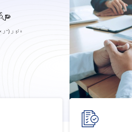
များ
×
“)
၂
၂ပုံ။