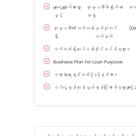
ချေးငွေလျှောက်ထားလွှာ
ကုမ္ပဏီဒါရိုက်တာ
အစ
နှင့်
အဖွဲ့
ကုမ္ပဏီ၏သက်တမ်း
(D
မှတ်ပုံတင်
ရှိ
လက်မှတ်
သက်တမ်းရှိ
လုပ်ငန်းလိုင်စင်မိတ္တူ။
Business Plan for Loan Purpose
ဘဏ္ဍာရေးရှင်းတမ်း (
)
၃
နှစ်စာ။
ဝင်ငွေခွန်
(
ကုန်သွယ်ခွန်
ပြေစာ
မိတ္တူများ