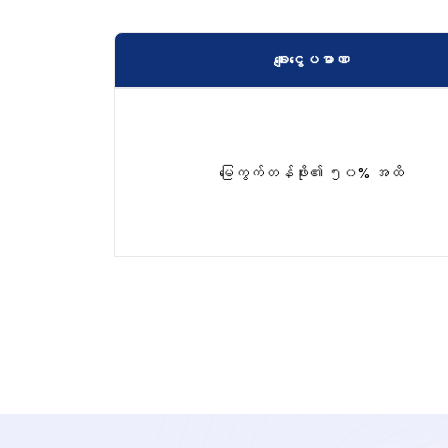
ချေးငွေပမာဏ
မြေကွက်တန်ဖိုး၏ ၅၀% အထိ