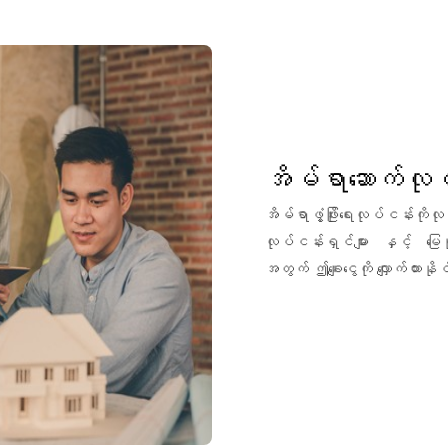
အိမ်ရာဆောက်လုပ
အိမ်ရာဖွံ့ဖြိုးရေးလုပ်ငန်းကိ
လုပ်ငန်းရှင်များ နှင့် မြေပ
အတွက် ဤချေးငွေကို လျှောက်ထား