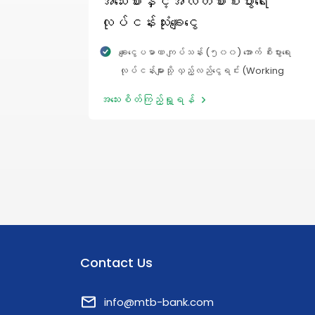
အသေးစားနှင့်အလတ်စားစီးပွားရေး
လုပ်ငန်းသုံးချေးငွေ
ချေးငွေပမာဏ ကျပ်သန်း (၅၀၀) အောက် စီးပွားရေး
လုပ်ငန်းများသို့ လှည့်လည်ငွေရင်း (Working
Capital) လိုအပ်ချက်နှင့် ပုံသေပိုင်ပစ္စည်း
အသေးစိတ်ကြည့်ရှု့ရန်
(Fixed Capital) လိုအပ်ချက်အတွက် ထုတ်ချေးသည့်
ချေးငွေအမျိုးအစား ဖြစ်ပါသည်။
Contact Us
info@mtb-bank.com