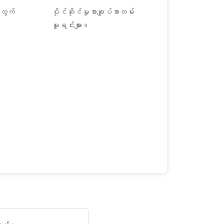
အတွက်
ပိုင်ဆိုင်မှုစာချုပ်စာတမ်း
မူရင်းများ။