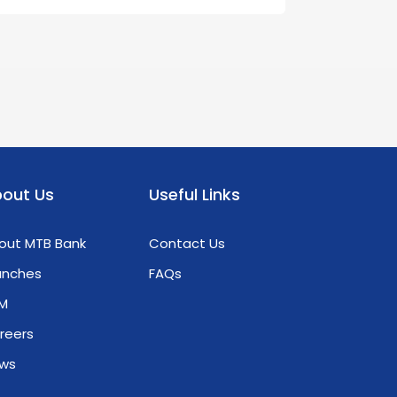
out Us
Useful Links
out MTB Bank
Contact Us
anches
FAQs
M
reers
ws