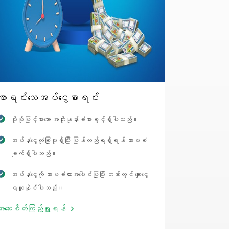
စာရင်းသေအပ်ငွေစာရင်း
ပိုမိုမြင့်မားသော အတိုးနှုန်းခံစားခွင့်ရှိပါသည်။
အပ်နှံငွေလုံခြုံမှုရှိပြီး ပြန်လည်ရရှိရန် အာမခံ
ချက်ရှိပါသည်။
အပ်နှံငွေကို အာမခံထားအပေါင်ပြုပြီး ဘဏ်တွင် ချေးငွေ
ရယူနိုင်ပါသည်။
အသေးစိတ်ကြည့်ရှု့ရန်