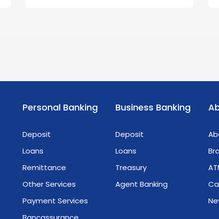
Personal Banking
Business Banking
Ab
Deposit
Deposit
Ab
Loans
Loans
Br
Remittance
Treasury
AT
Other Services
Agent Banking
Ca
Payment Services
Ne
Bancassurance