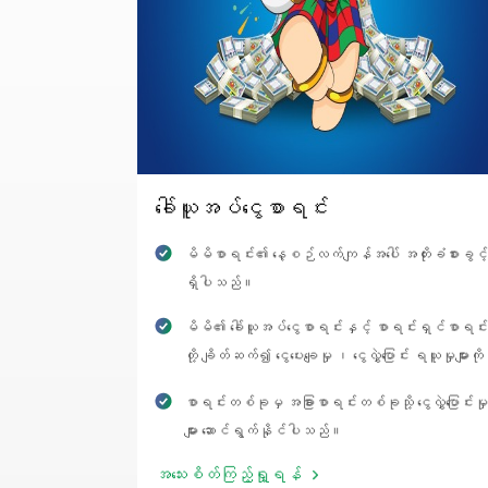
ခေါ်ယူအပ်ငွေစာရင်း
မိမိစာရင်း၏ နေ့စဉ်လက်ကျန်အပေါ် အတိုးခံစားခွင့်
ရှိပါသည်။
မိမိ၏ ခေါ်ယူအပ်ငွေစာရင်းနှင့် စာရင်းရှင်စာရင်း
တို့ ချိတ်ဆက်၍ ငွေပေးချေမှု ၊ ငွေလွှဲပြောင်း ရယူမှုများကို
အဆင်ပြေ ၊ စိတ်ချစွာ ဆောင်ရွက်နိုင်ပါသည်။
စာရင်းတစ်ခုမှ အခြားစာရင်းတစ်ခုသို့ ငွေလွှဲပြောင်းမှု
များ ဆောင်ရွက်နိုင်ပါသည်။
အသေးစိတ်ကြည့်ရှု့ရန်