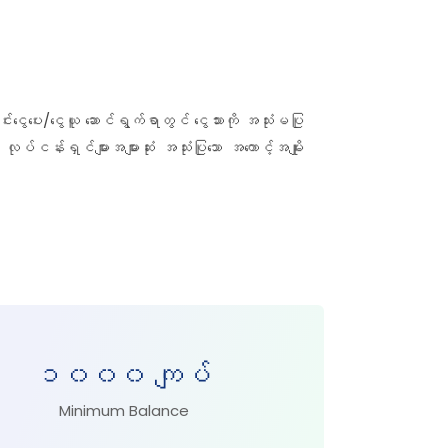
ငွေပေး/ငွေယူ ဆောင်ရွက်ရာတွင် ငွေသားကို အသုံးမပြု
လုပ်ငန်းရှင်များအများဆုံး အသုံးပြုသော အကောင့်အမျိုး
၁၀၀၀ ကျပ်
Minimum Balance