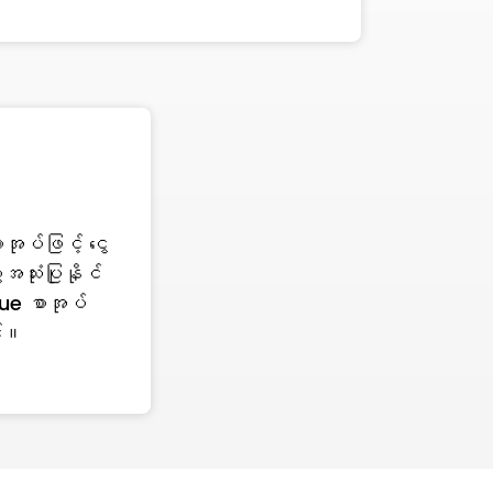
အုပ်ဖြင့် ငွေ
အသုံးပြုနိုင်
e စာအုပ်
်း။