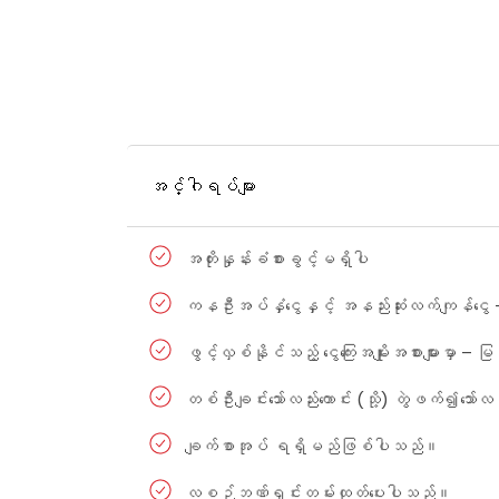
အင်္ဂါရပ်များ
အတိုးနှုန်းခံစားခွင့်မရှိပါ
ကနဦးအပ်နှံငွေနှင့် အနည်းဆုံးလက်ကျန်င
ဖွင့်လှစ်နိုင်သည့် ‌‌‌ငွေကြေးအမျိုးအစားများ
တစ်ဦးချင်းသော်လည်းကောင်း (သို့) တွဲဖက်၍သော်
ချက်စာအုပ် ရရှိမည်ဖြစ်ပါသည်။
လစဉ်ဘဏ်ရှင်းတမ်းထုတ်ပေးပါသည်။