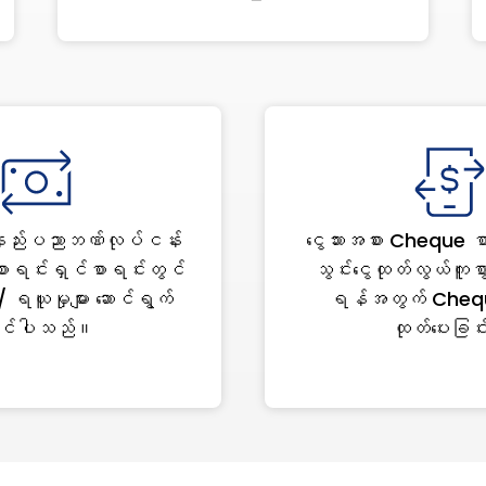
ည်းပညာဘဏ်လုပ်ငန်း
ငွေသားအစား Cheque စာ
ာရင်းရှင်စာရင်းတွင်
သွင်းငွေထုတ်လွယ်ကူစွာ
မှု/ ရယူမှုများ ဆောင်ရွက်
ရန်အတွက် Chequ
ုင်ပါသည်။
ထုတ်ပေးခြင