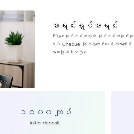
စာရင်းရှင်စာရင်း
စီးပွါးရေးလုပ်ငန်းအတွက် လုပ်ငန်းအချင်းချင်း
ရပဲ Cheque ဖြင့်လွှဲပြောင်းပေးနိုင်သောကြောင့် 
အစားဖြစ်ပါသည်။
၁၀၀၀ ကျပ်
Initial deposit