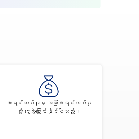
စာရင်းတစ်ခုမှ အခြားစာရင်းတစ်ခု
သို့ ငွေလွဲပြောင်းနိုင်ပါသည်။