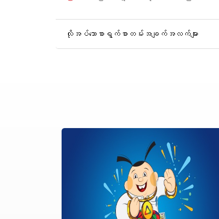
လိုအပ်သောစာရွက်စာတမ်းအချက်အလက်များ