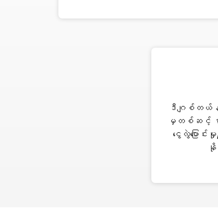
ဒီဂျစ်တယ်န
မှတစ်ဆင့် စ
ငွေလွဲပြောင်း
နိ