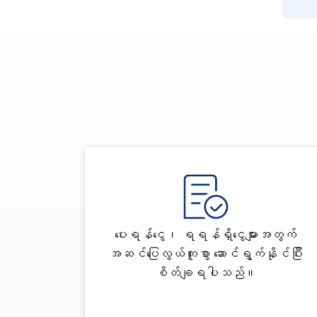
ပေးရန်ငွေ၊ ရရန်ရှိငွေများအတွက်
အဆင်ပြေလွယ်ကူစွာ ဆောင်ရွက်နိုင်ပြီး
စိတ်ချရပါသည်။