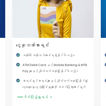
ငွေစုဘဏ်စာရင်း
အတိုးပေါ် အတိုးထပ်ဆောင်းရရှိနိုင်ပါသည်။
ATM Debit Card နှင့် Mobile Banking & MTB
Pay များနှင့် ချိတ်ဆက်အသုံးပြုနိုင်ပါသည်။
စာရင်းရှင်စာရင်းများနှင့် ချိတ်ဆက်အသုံးပြုနိုင်၍
ငွေပေးချေမှု ငွေလွဲပြောင်းမှုများကို အဆင်ပြေစွာဆောင်ရွက်
နိုင်ပါသည်။
အသေးစိတ်ကြည့်ရှု့ရန်