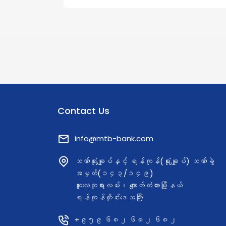
Contact Us
info@mtb-bank.com
ဘဏ်ရုံးချုပ်နှင့် ရန်ကုန်(ရုံးချုပ်) ဘဏ်ခွဲ
အမှတ်(၁၄၃/၁၄၉)
ဆူးလေဘုရားလမ်း၊ ကျောက်တံတားမြို့နယ်
ရန်ကုန်တိုင်းဒေသကြီး
+၉၅၉ ၆၈၂ ၆၈၂ ၆၈၂