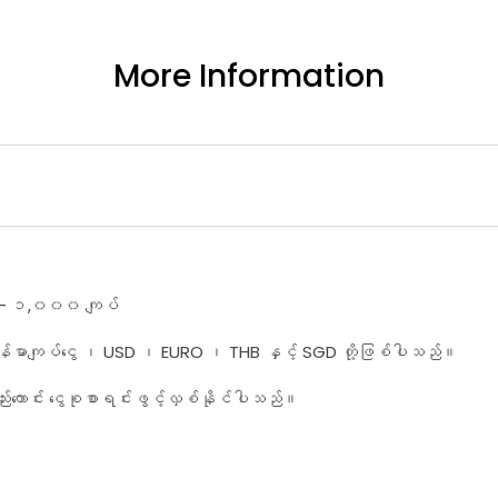
More Information
ွေ – ၁,၀၀၀ ကျပ်
မှာ – မြန်မာကျပ်ငွေ ၊ USD ၊ EURO ၊ THB နှင့် SGD တို့ဖြစ်ပါသည်။
လည်းကောင်း ငွေစုစာရင်းဖွင့်လှစ်နိုင်ပါသည်။