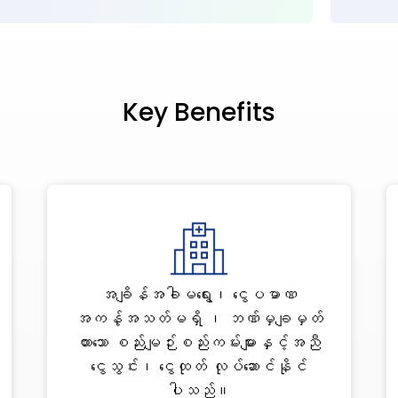
Key Benefits
အချိန်အခါမရွေး၊ ငွေပမာဏ
အကန့်အသတ်မရှိ ၊ ဘဏ်မှချမှတ်
ထားသော စည်းမျဉ်းစည်းကမ်းများနှင့်အညီ
ငွေသွင်း၊ ငွေထုတ် လုပ်ဆောင်နိုင်
ပါသည်။