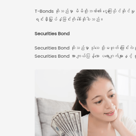
T-Bonds ဆိုသည်မှာ မိမိတို့ဘဏ်၏ ငွေကြေးပိုင်ဆိုင်မ
ရင်းနှီးမြှုပ်နှံခြင်းကို ခေါ်ဆိုပါသည်။
Securities Bond
Securities Bond ဆိုသည်မှာ ပုံသေ သို့မဟုတ် ပြောင်းလဲ
Securities Bond အား ကျယ်ပြန့်သော ပရောဂျက်များနှင့်