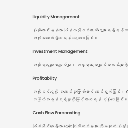
Liquidity Management
ပိုမိုကောင်းမွန်သော ပြန်လည်ဝင်ရောက်ငွေများရရှိရန်
အလုံအလောက်ရှိစေရန် သေချာစေခြင်း။
Investment Management
အစိုးရငွေချေးစာချုပ်များ၊ ဘဏ္ဍာရေးစာချုပ်စာတမ်းများကဲ့သိ
Profitability
အတိုးဝင်ငွေကို အကောင်းဆုံးဖြစ်အောင် ဆောင်ရွက်ခြင်း၊ C
အမြတ်အစွန်းရရှိမှုတိုးမြင့်လာစေရန် ပံ့ပိုးပေးခြင်း။
Cash Flow Forecasting
ဖြစ်နိုင်ချေရှိသော ငွေကြေးပြတ်လပ်မှုများ သို့မဟုတ် ပ