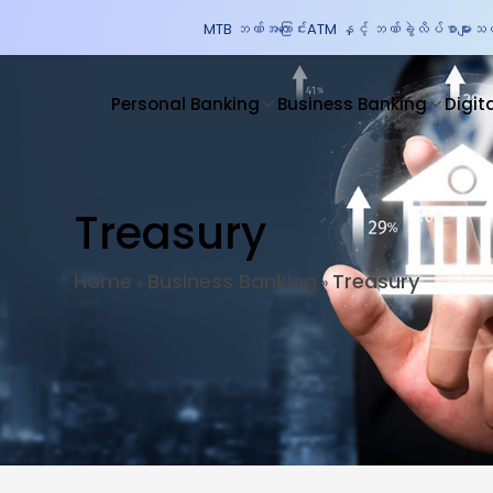
MTB ဘဏ်အကြောင်း
ATM နှင့် ဘဏ်ခွဲလိပ်စာများ
သတင
Personal Banking
Business Banking
Digit
Treasury
Home
Business Banking
Treasury
»
»