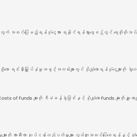
အတွက် အဆင်ပြေမည့်ရန်ပုံငွေအား ရနိုင်ရန်ရှာဖွေစဉ်တွင် ရေတိုလိုအပ်ခ
ု့သော ရင်းနှီးမြှုပ်နှံမှုအခွင့်အလမ်းများတွင် ပိုလျှံသောရန်ပုံငွေများကို ခွဲဝ
osts of Funds များကို စီမံခန့်ခွဲခြင်းနှင့် ပိုလျှံသော Funds များကို ဗျူ
ိုလျှံမှုများကို တားဆီးကာ လုပ်ငန်းလည်ပတ်မှုများ လွယ်ကူအဆင်ပြေစေရန်နှင့်