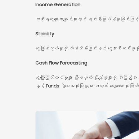
Income Generation
အစိုးရငွေချေးစာချုပ်များတွင် ရင်းနှီးမြှုပ်နှံမှုခြင်း
Stability
ငွေဖြစ်လွယ်မှုကို ထိန်းသိမ်းခြင်းနှင့် ငွေသားစီးဆင်း
Cash Flow Forecasting
ငွေကြေးပြတ်လပ်မှုများ သို့မဟုတ် ပိုလျှံမှုများကို အပြည့
နှင့် Funds ခွဲဝေအသုံးပြုမှုများ အတွက် သေချာသော ဆုံးဖြတ်