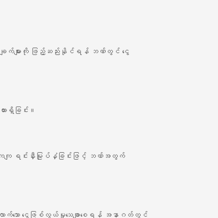
ျက်များကို ဖြည့်ဆည်းနိုင်ရန် ဘဏ်တွင် ငွေ
ေထားရှိခြင်း။
ဟာကျကျ ရင်းနှီးမြုပ်နှံခြင်းဖြင့် ဘဏ်အတွက်
 လုံလောက်သော ငွေဖြစ်လွယ်မှုသေချာစေရန် အနာဂတ်တွင်