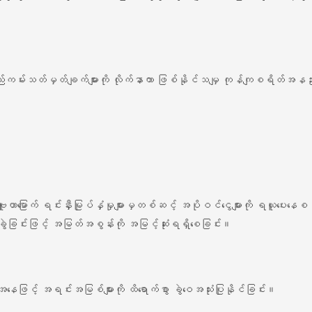
ျဉ်းစည်းကမ်းသတ်မှတ်ချက်များကို လိုက်နာကာ ဖြစ်နိုင်သမျှ ကုန်ကျစရိတ်အနည
မြောက် ရင်းနှီးမြုပ်နှံမှုများမှတစ်ဆင့် အပိုဝင်ငွေများကို ရယူပေးနေစဉ် 
ခွဲခြင်းဖြင့် အမြတ်အစွန်းကို အမြင့်ဆုံးရရှိစေခြင်း။
်အနေဖြင့် အရင်းအမြစ်များကို ထိရောက်စွာ ခွဲဝေအသုံးပြုနိုင်ခြင်း။