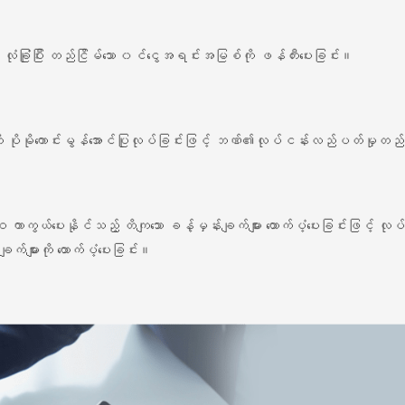
ဖြင့် လုံခြုံပြီး တည်ငြိမ်သော ၀င်ငွေအရင်းအမြစ်ကို ဖန်တီးပေးခြင်း။
မှုကို ပိုမိုကောင်းမွန်အောင်ပြုလုပ်ခြင်းဖြင့် ဘဏ်၏လုပ်ငန်းလည်ပတ်မှုတည်
်အဝ ကာကွယ်ပေးနိုင်သည့် တိကျသော ခန့်မှန်းချက်များ ထောက်ပံ့ပေးခြင်းဖြင့် လု
ချက်များကို ထောက်ပံ့ပေးခြင်း။