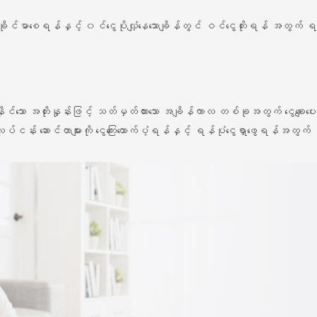
ှုခိုင်မာစေရန်နှင့် ၀င်ငွေပိုလျှံနေသောချိန်တွင် ဝင်ငွေတိုးရန် အတွက
နိုင်သော အတိုးနှုန်းဖြင့် သတ်မှတ်ထားသော အချိန်ကာလ တစ်ခုအတွက် ငွေချေး
 လုပ်ငန်း ဆောင်တာများကို ငွေကြေးထောက်ပံ့ရန်နှင့် ရန်ပုံငွေရှာဖွေရန်အတ