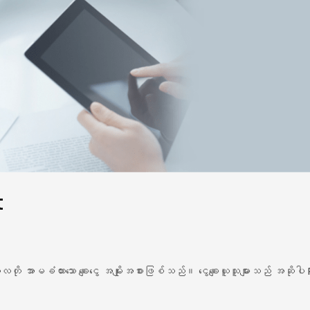
t
 အာမခံထားသော ချေးငွေ အမျိုးအစားဖြစ်သည်။ ငွေချေးယူသူများသည် အဆိုပါ