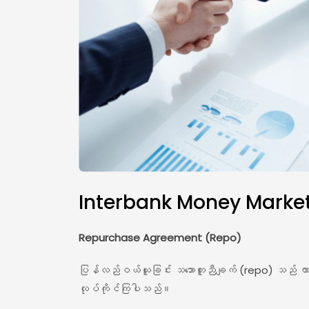
Interbank Money Marke
Repurchase Agreement (Repo)
ပြန်လည်ဝယ်ယူခြင်း သဘောတူညီချက် (repo) သည် ကာလတို
လုပ်ကိုင်ကြပါသည်။