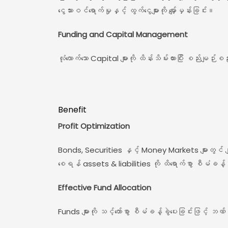
ငွေသားဝင်ရောက်မှုနှင့် ထွက်ငွေများကို မျှော်မှန်းခြင်း။
Funding and Capital Management
လုံလောက်သော Capital များကို ထိန်းသိမ်းထားပြီး စည်းမ
Benefit
Profit Optimization
Bonds, Securities နှင့် Money Markets များတွင် ဗျူဟာ
စေရန် assets & liabilities ကို ထိရောက်စွာ စီမံခန့်
Effective Fund Allocation
Funds များကို သင့်တော်စွာ စီမံခန့်ခွဲပေးခြင်းဖြင့် ဘဏ