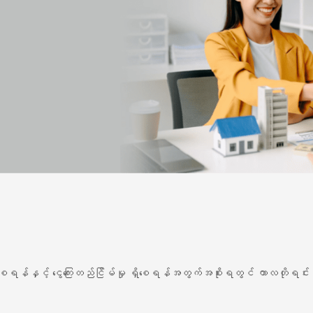
ျော့နည်းစေရန်နှင့် ငွေကြေးတည်ငြိမ်မှု ရှိစေရန်အတွက်အစိုးရတွင် ကာလတိုရင်းနှ