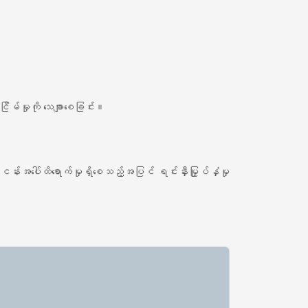
ငြိမ်မှုကို သေချာစေခြင်း။
ပ်ငန်းအပေါ်ထိရောက်မှုရှိစေသည့်အပြင် ရင်းနှီးမြှုပ်နှံမှု