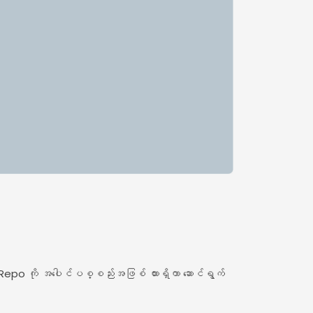
 Repo ကို အပေါင်ပစ္စည်းအဖြစ် ထားရှိကာ ဆောင်ရွက်