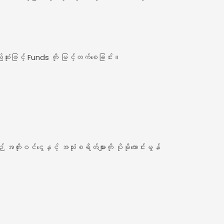
်းဆုံးဖြင့် Funds ကို မြင့်တက်စေခြင်း။
အတိုးဝင်ငွေနှင့် အသုံးစရိတ်များကို ပိုမိုကောင်းမွန်