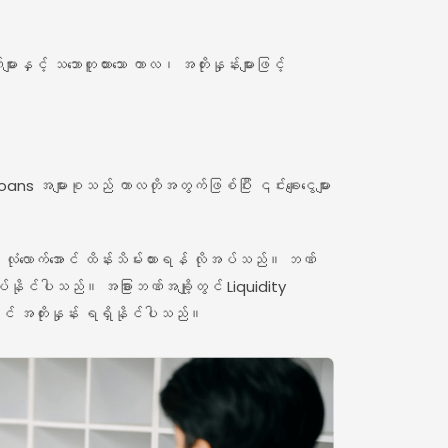
းနှင့် သဘောတူထားသော ကာလ၊ အတိုးနှုန်းများဖြင့်
oans အများစုသည် ကာလတိုအတွက်ဖြစ်ပြီး ၎င်းချေးငွေများ
းကို လုံလောက်အောင် ထိန်းသိမ်းထားရန် လိုအပ်သည်။ ဘဏ်
ုအပ်နိုင်ပါသည်။ အခြားဘဏ်အချို့တွင် Liquidity
်တွင် အတိုးနှုန်း ရရှိနိုင်ပါသည်။