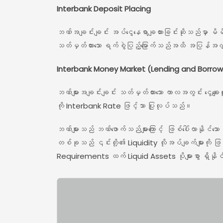
Interbank Deposit Placing
ဘဏ်အချင်းချင်း အပ်ငွေနေရာချထားခြင်းဆိုသည်မှာ မိမိတို
သတ်မှတ်ထားသော ရက်စွဲပြည့်မြောက်သည်အထိ အပြန်အလှန်
Interbank Money Market (Lending and Borrow
ဘဏ်များအချင်းချင်း သတ်မှတ်ထားသော ကာလအတွင်း ငွေချေး
ကို Interbank Rate ဖြင့်သာ ပြုလုပ်သည်။
ဘဏ်များသည် ဘဏ်ဖောက်သည်များကြောင့် ဖြစ်ပေါ်လာနိုင်သော
တစ်ခုသည် ၎င်းတို့၏ Liquidity လိုအပ်ချက်များကို ဖြည
Requirements ထက် Liquid Assets ပိုများစွာ ရှိနိုင်ပြီ