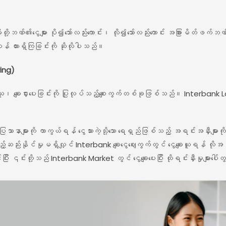
့ဘဏ်၏ငွေများ ပို၍သော်လည်းကောင်း၊ လို၍သော်လည်းကောင်း အခြားမိတ်ဖက်ဘဏ်မျာ
 ထားရှိကြခြင်းကို ဆိုလိုပါသည်။
ing)
ယူ၊ ချေးငှားပေးခြင်းကို ပြုလုပ်သည့်စျေးကွက်တစ်ခုဖြစ်သည်။ Interbank L
 ပြသာနာများကို ကာကွယ်ရန် ငွေသားကဲ့သို့သော ရေရှည်ဖြစ်သည့် အရင်းအနှီးမျာ
့်ဆည်းနိုင်မှုမရှိလျှင် Interbank ချေးငွေဈေးကွက်တွင် ငွေချေးယူရန် လိ
း ၎င်းတို့သည် Interbank Market တွင် ငွေချေးပေးပြီး ထိုရင်းနှီးမှုများပေါ