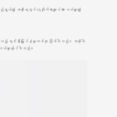
် ရည်ရွယ်၍ အစိုးရတွင် ငွေတိုက်စာချုပ်အား ဝယ်ယူ၍
ပေးသည့် ရင်းနှီးမြှုပ်နှံမှုတစ်ခု ဖြစ်ပါသည်။ အဆိုပါ
ွက် ဝယ်ယူနိုင်ပါသည်။