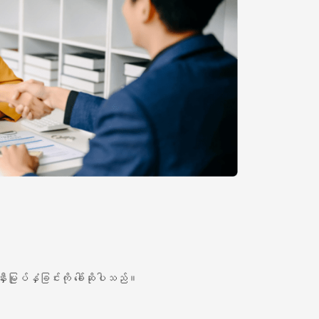
ီးမြုပ်နှံခြင်းကို ခေါ်ဆိုပါသည်။