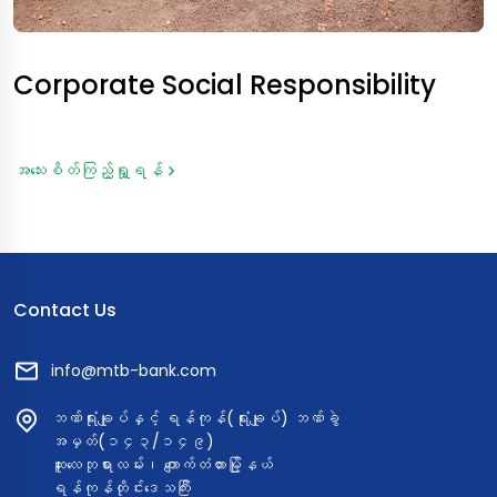
Corporate Social Responsibility
အသေးစိတ်ကြည့်ရှု့ရန်
Contact Us
info@mtb-bank.com
ဘဏ်ရုံးချုပ်နှင့် ရန်ကုန်(ရုံးချုပ်) ဘဏ်ခွဲ
အမှတ်(၁၄၃/၁၄၉)
ဆူးလေဘုရားလမ်း၊ ကျောက်တံတားမြို့နယ်
ရန်ကုန်တိုင်းဒေသကြီး