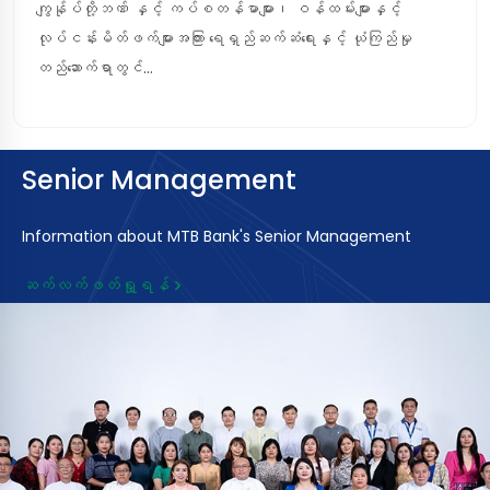
ကျွန်ုပ်တို့ဘဏ် နှင့် ကပ်စတန်မာများ၊ ဝန်ထမ်းများနှင့်
လုပ်ငန်းမိတ်ဖက်များအကြား ရေရှည်ဆက်ဆံရေးနှင့် ယုံကြည်မှု
တည်ဆောက်ရာတွင်...
Senior Management
Information about MTB Bank's Senior Management
ဆက်လက်ဖတ်ရှု့ရန်