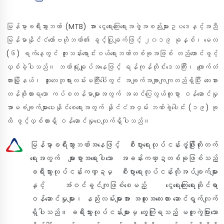
မြန်မာ့ခရီးသွားဘဏ် (MTB) အား ငွေရေးကြေးရေးအဖွဲ့အစည်းများဥပဒေနှင့်အညီ
မြန်မာနိုင်ငံတော်ဗဟိုဘဏ်၏ ခွင့်ပြုချက်ဖြင့် ၂၀၁၉ ခုနှစ်၊ မေလ
(၆) ရက်နေ့တွင် ကူးသန်းရောင်းဝယ်ရေးဘဏ်တစ်ခုအဖြစ် တည်ထောင်ဖွင့်
လှစ်ခဲ့ပါသည်။ ဘဏ်ရုံးချုပ်အနေဖြင့် ရန်ကုန်တိုင်းဒေသကြီး၊ ကျောက်တံ
တားမြို့နယ်၊ ဆူးလေဘုရားလမ်းမကြီးပေါ်တွင် အချက်အချာကျကျတည်ရှိပြီး လေးစား
တန်ဖိုးထားရသော ကပ်စတန်မာများအတွက် အဆင်ပြေလွယ်ကူစွာ ဝန်ဆောင်မှု
အာမခံချက်များပေးနိုင်စေရေးအတွက် နိုင်ငံအဝှမ်း ဘဏ်ခွဲပေါင်း (၁၉) ခု
ထိ ဖွင့်လှစ်ထားရှိ ဝန်ဆောင်မှုပေးလျက်ရှိပါသည်။
မြန်မာ့ခရီးသွားဘဏ်အနေဖြင့် စီးပွားရေးလုပ်ငန်းဖွံ့ဖြိုးတိုးတက်
ရေးအတွက် များစွာအရေးပါသော အခန်းကဏ္ဍတစ်ခုဖြစ်သည့်
ခရီးသွားလုပ်ငန်းကဏ္ဍမှ စီးပွားရေးလုပ်ငန်းလိုအပ်ချက်များ
နှင့် အံဝင်ခွင်ကျဖြစ်စေမည့် ငွေရေးကြေးရေးဆိုင်ရာ
ဝန်ဆောင်မှုများ၊ နည်းလမ်းများအား အထူးအလေးထား ဆောင်ရွက်လျက်
ရှိပါသည်။ ခရီးသွားလုပ်ငန်းများမှ တွေ့ကြုံရသည့် မတူကွဲပြားသော