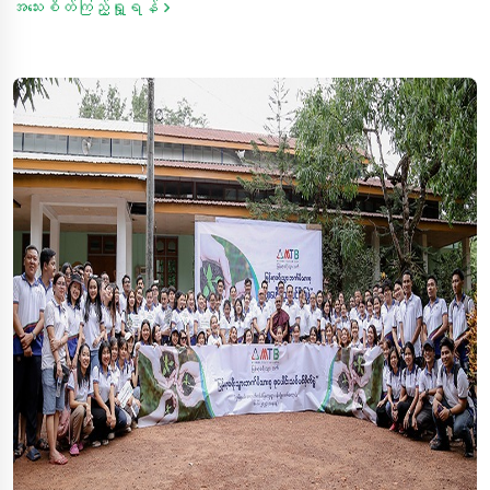
အသေးစိတ်ကြည့်ရှု့ရန်