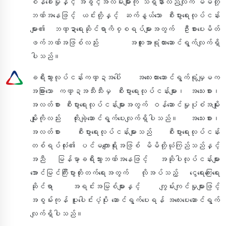
စိန်ခေါ်မှုနှင့် အခွင့်အလမ်းများကို သိရှိနားလည်လျက် မိမိတို့
ဘဏ်အနေဖြင့် ယင်းတို့နှင့် ဆက်နွယ်သော စီးပွားရေးလုပ်ငန်း
များ၏ ဘဏ္ဍာရေးဆိုင်ရာကိစ္စရပ်များအတွက် ဦးစားပေးမိတ်
ဖက်ဘဏ်အဖြစ်လည်း အထူးအာရုံထားဆောင်ရွက်လျက်ရှိ
ပါသည်။
ခရီးသွားလုပ်ငန်းကဏ္ဍအပေါ် အလေးထားဆောင်ရွက်ရုံမျှမက
အခြားသော ကဏ္ဍအသီးသီးမှ စီးပွားရေးလုပ်ငန်းများ၊ အသေးစား၊
အလတ်စား စီးပွားရေးလုပ်ငန်းများအတွက် ဝန်ဆောင်မှုပုံစံအမျိုး
မျိုးကိုလည်း တိုးချဲ့ဆောင်ရွက်ပေးလျက်ရှိပါသည်။ အသေးစား၊
အလတ်စား စီးပွားရေးလုပ်ငန်းများသည် စီးပွားရေးလုပ်ငန်း
တစ်ရပ်လုံး၏ ပင်မကျောရိုးအဖြစ် မိမိတို့ယုံကြည်သည်နှင့်
အညီ မြန်မာ့ခရီးသွားဘဏ်အနေဖြင့် အဆိုပါလုပ်ငန်းများ
အောင်မြင်ကြီးပွားတိုးတက်ရေးအတွက် လိုအပ်သည့် ငွေရေးကြေးရေး
ဆိုင်ရာ အရင်းအမြစ်များနှင့် ကျွမ်းကျင်မှုများဖြင့်
အစွမ်းကုန် ပူးပေါင်းပံ့ပိုး ဆောင်ရွက်ပေးရန် အလေးပေးဆောင်ရွက်
လျက်ရှိပါသည်။