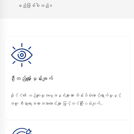
မည်ဖြစ်ပါသည်။
ဦးတည်မျှော်မှန်းချက်
နိုင်ငံ၏ ယဉ်ကျေးမှုအမွေအနှစ်များအား ထိန်းသိမ်းစောင့်ရှောက်မှုနှင့်
အတူ စီးပွားရေးအလားအလာကောင်းများ မြှင့်တင်ကြိုးပမ်းလျက်...