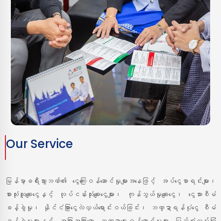
Our Service
မြန်မာ့ခရီးသွားဘဏ်၏ ငွေကြေးဝန်ဆောင်မှုများအနေဖြင့် အပ်ငွေစာရင်းများ၊
စားသုံးသူချေးငွေနှင့် လုပ်ငန်းသုံးချေးငွေများ၊ ကုန်သွယ်မှုချေးငွေ၊ ငွေသားစီမံ
ခန့်ခွဲမှု၊ နိုင်ငံခြားငွေလဲလှယ်ရောင်းဝယ်ခြင်း၊ ဘဏ္ဍာရန်ပုံငွေ စီမံ