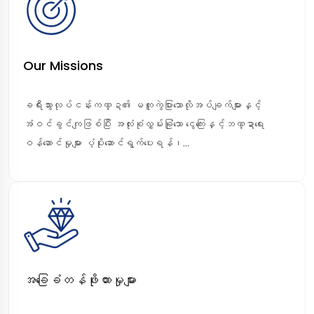
Our Missions
ခရီးသွားလုပ်ငန်းကဏ္ဍ၏ မတူကွဲပြားသောလိုအပ်ချက်များနှင့်
အံဝင်ခွင်ကျဖြစ်ပြီး အလုံးစုံလွှမ်းခြုံသော ငွေကြေးနှင့်ဘဏ္ဍာရေး
ဝန်ဆောင်မှုများ ပံ့ပိုးဆောင်ရွက်ပေးရန်၊...
အခြေခံတန်ဖိုးထားမှုများ