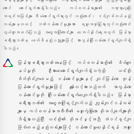
ခန့်ခွဲမှုများနှင့် အခြားအခြားသော ဘဏ္ဍာရေးဝန်ဆောင်မှုများ ပြည့်စုံလွှမ်းခြုံ
အောင် ဆောင်ရွက်ထားရှိပါသည်။ ကပ်စတန်မာများ၏ ဘဏ္ဍာငွေကြေး
အရင်းအမြစ်များ စီမံဆောင်ရွက်ရာတွင် လည်းကောင်း၊ ဒစ်ဂျစ်တယ်နည်း
လမ်းများမှတဆင့် ဘဏ်ဝန်ဆောင်မှုများအား ရယူအသုံးပြုရာတွင်လည်းကောင်း
လွယ်ကူအဆင်ပြေသည့် အတွေ့အကြုံကောင်းများ ပေးအပ်နိုင်ရေးအတွက် မြန်မာ့
ခရီးသွားဘဏ်မှ ခေတ်မီနည်းပညာများဖြင့် အားသွန်ကြိုးပမ်းဆောင်ရွက်လျက်ရှိ
ပါသည်။
မြန်မာ့ခရီးသွားဘဏ်အနေဖြင့် ကပ်စတန်မာတို့၏ စိတ်ကျေ
နပ်မှုကို ဦးစားပေးဆောင်ရွက်လျက်ရှိသကဲ့သို့ ယင်းတို့
စိတ်တိုင်းကျစေမည့် ဝန်ဆောင်မှုများနှင့် လျင်မြန်သော တုန့်
ပြန်ဆောင်ရွက်မှုများဖြင့် မျှော်လင့်ထားသည်ထက် သာလွန်သော
ဝန်ဆောင်မှုကို ကြိုးပမ်းဆောင်ရွက်ပေးလျက်ရှိပါသည်။ မြန်မာ့
ခရီးသွားဘဏ်၏ အတွေ့အကြုံရင့်ကျက်သည့် ကျွမ်းကျင်ဝန်ထမ်း
များမှ ကပ်စတန်မာအသီးသီး၏ မတူကွဲပြားသော လိုအပ်ချက်များကို
သိရှိနားလည်ပြီး ယင်းတို့၏ လိုအင်နှင့်အညီ အံဝင်ခွင်ကျ
ဖြစ်စေမည့်နည်းလမ်းများဖြင့် ဝန်ဆောင်မှုပေးနိုင်ရန် အထူး