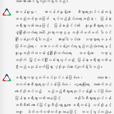
အလေးထား ဆောင်ရွက်လျက်ရှိပါသည်။
တာဝန်ယူမှု၊ တာဝန်ခံမှုရှိသော စီးပွားရေးလုပ်ငန်းအဖွဲ့
အစည်းတစ်ခုအဖြစ် ရပ်တည်နိုင်စေရေးအလို့ငှာ၊ မြန်မာ့
ခရီးသွားဘဏ်အနေဖြင့် မြန်မာနိုင်ငံ၏ လူမှုစီးပွားရေးဘဝ
ဖွံ့ဖြိုးတိုးတက်ရေးအပေါ် ကျရာကဏ္ဍမှ တစိုက်မတ်မတ် ပါဝင်
ကြိုးပမ်းလျက်ရှိပါသည်။ အားလုံးပါဝင်သော ဘဏ္ဍာရေးစနစ်
ဖြစ်တည်ရေး၊ သဘာဝပတ်ဝန်းကျင်ရေရှည်တည်တံ့စေရေးနှင့်
လူမှုအသိုက်အဝန်းဖွံ့ဖြိုးတိုးတက်စေရေး အစရှိသော ကဏ္ဍ
အလိုက် မြှင့်တင်ကြိုးပမ်းရာတွင်လည်း မြန်မာ့ခရီးသွားဘဏ်မှ
ဦးလည်မသုန်တက်ကြွစွာ ပံ့ပိုးလုပ်ဆောင်လျက်ရှိပါသည်။
ခရီးသွားကဏ္ဍဆက်စပ်လုပ်ငန်းဖြစ်စေ၊ အသေးစား၊
အလတ်စားစီးပွားရေးလုပ်ငန်းဖြစ်စေ၊ ငွေရေးကြေးရေး အထောက်အပံ့
ကောင်းလိုအပ်သည့် မည်သည့်စီးပွားရေးလုပ်ငန်းမျိုးပင်ဖြစ်စေ
မြန်မာ့ခရီးသွားဘဏ်အနေဖြင့် အဆိုပါစီးပွားရေးလုပ်ငန်း
အသီးသီး၏ အောင်မြင်မှုဆီသို့ ရှေးရှုသော ခရီးလမ်း၌ ယင်းတို့နှင့်
အတူ မိတ်ဖက်ဘဏ်တစ်ခုအနေဖြင့် အသင့်ရပ်တည်နေ