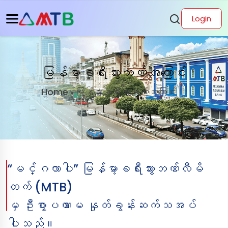
Login
မြန်မာ့ခရီးသွားဘဏ်အကြောင်း
Home
မြန်မာ့ခရီးသွားဘဏ်အကြောင်း
»
“မင်္ဂလာပါ” မြန်မာ့ခရီးသွားဘဏ်လီမိ
တက် (MTB)
မှ ဦးစွာပဏာမ နှုတ်ခွန်းဆက်သအပ်
ပါသည်။