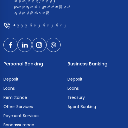
အမှတ်(၁၄၃/၁၄၉)
ဆူးလေဘုရားလမ်း၊ ကျောက်တံတားမြို့နယ်
ရန်ကုန်တိုင်းဒေသကြီး
+၉၅၉ ၆၈၂ ၆၈၂ ၆၈၂
Personal Banking
Business Banking
Deposit
Deposit
Loans
Loans
Remittance
Treasury
Other Services
Agent Banking
Payment Services
Bancassurance