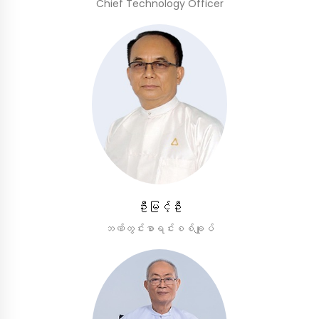
Chief Technology Officer
ဦးမြင့်ဦး
ဘဏ်တွင်းစာရင်းစစ်ချုပ်