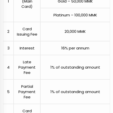
1
(Main
Gold – 50,000 MMK
Card)
Platinum – 100,000 MMK
Card
2
20,000 MMK
Issuing Fee
3
Interest
16% per annum
Late
4
Payment
1% of outstanding amount
Fee
Partial
5
Payment
1% of outstanding amount
Fee
Card