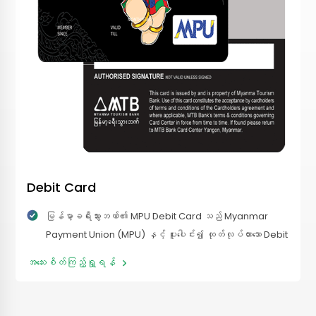
Debit Card
မြန်မာ့ခရီးသွားဘဏ်၏ MPU Debit Card သည် Myanmar
Payment Union (MPU) နှင့် ပူးပေါင်း၍ ထုတ်လုပ်ထားသော Debit
Card အမျိုးအစား တစ်ခုဖြစ်ပါသည်။ မြန်မာ့ခရီးသွားဘဏ်၏
အသေးစိတ်ကြည့်ရှု့ရန်
MPU Debit Card သည် မြန်မာနိုင်ငံတစ်ဝန်းလုံးတွင်
အဆင်ပြေလုံခြုံသော ငွေပေးချေမှုများ နှင့် ငွေသားထုတ်ယူမှုများ အတွက်
အသုံးပြုနိုင်သော ကတ်တစ်ခုဖြစ်ပါသည်။ Customer များ