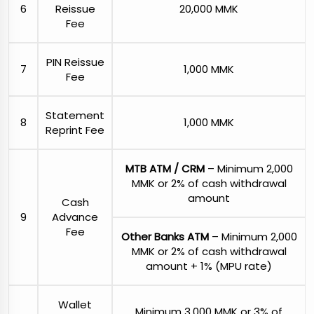
6
Reissue
20,000 MMK
Fee
PIN Reissue
7
1,000 MMK
Fee
Statement
8
1,000 MMK
Reprint Fee
MTB ATM / CRM
– Minimum 2,000
MMK or 2% of cash withdrawal
amount
Cash
9
Advance
Fee
Other Banks ATM
– Minimum 2,000
MMK or 2% of cash withdrawal
amount + 1% (MPU rate)
Wallet
Minimum 3,000 MMK or 3% of