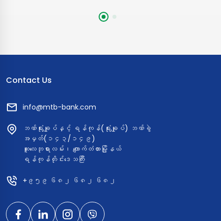
အနေဖြင့် နိုင်ငံတွင်းရှိ စျေးဆိုင်ထောင်ပေါင်းများစွာတို့တွင်
အလွယ်တကူ ငွေပေးချေမှုများ ပြုလုပ်နိုင်ပြီး၊ အွန်လိုင်းစျေးဝယ်
ခြင်းများနှင့် MPU ကတ်လက်ခံသော ATM/CRM စက်များတွင်
ချက်ချင်း ငွေထုတ်ယူနိုင်ခြင်းတို့ကို ဆောင်ရွက်နိုင်ပါသည်။
Contact Us
info@mtb-bank.com
ဘဏ်ရုံးချုပ်နှင့် ရန်ကုန်(ရုံးချုပ်) ဘဏ်ခွဲ
အမှတ်(၁၄၃/၁၄၉)
ဆူးလေဘုရားလမ်း၊ ကျောက်တံတားမြို့နယ်
ရန်ကုန်တိုင်းဒေသကြီး
+၉၅၉ ၆၈၂ ၆၈၂ ၆၈၂