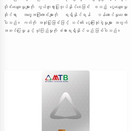
လိုင်းပေးချေမှုများကို လွယ်ကူစွာပြုလုပ်နိုင်စေခြင်း စသည့် ငွေပေးချေမှု
ဆိုင်ရာ အတွေ့အကြုံကောင်းများကို ရရှိနိုင်ရန် ဝန်ဆောင်မှုပေးထား
ပါသည်။ ကတ်ကို အသုံးပြုခြင်းဖြင့် သင်၏ ငွေကြေးသုံးစွဲမှုများ အတွက်
အဆင်ပြေမှုနှင့် ယုံကြည်မှုကို ခံစားရရှိနိုင်မည် ဖြစ်ပါသည်။