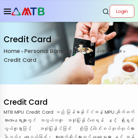
Login
Credit Card
Home
Personal Banking
ကတ် ဝန်ဆောင်မှုများ
»
»
»
Credit Card
Credit Card
MTB MPU Credit Card သည် မြန်မာနိုင်ငံအနှံ့ MPU ချိတ်ဆက်
ထားသောနေရာများတွင် အလွယ်တကူ အသုံးပြုနိုင်စေရန် နှင့် ရိုးရှင်း
လွယ်ကူစွာဖြင့် အသုံးပြုနိုင်ခြင်း တို့ဖြင့်ပေါင်းစပ်ထုတ်လုပ်ထား
ပါသည်။ ဈေးဝယ်ခြင်း၊ စားသောက်ဆိုင်များတွင် ပေးချေမှုများ နှင့် အွန်