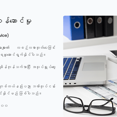
န်ဆောင်မှု
vice)
ားများ၏ လစဉ်လစာထုတ်ပေးခြင်း
ို ရယူဆောင်ရွက်နိုင်ပါသည်။
ိန်ကုန်သက်သာပြီး အလုပ်ရှုပ်ထွေး
 ဒီဂျစ်တယ်နည်းပညာ ဘဏ်လုပ်ငန်း
ပ်ဆောင်နိုင်မည် ဖြစ်ပါသည်။
 ၂၀၀