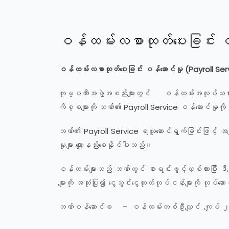
ဝန်ထမ်းလစာထုတ်ပေးခြင်း ဝ
ဝန်ထမ်းလစာထုတ်ပေးခြင်း ဝန်ဆောင်မှု
(Payroll Ser
ကုမ္ပဏီအဖွဲ့အစည်းများတွင် ဝန်ထမ်းအလုပ်သမ
ကိစ္စများကို ဘဏ်၏ Payroll Service ဝန်ဆောင်မှုက
ဘဏ်၏ Payroll Service ရယူဆောင်ရွက်ခြင်းဖြင့် အချ
မှုများ လျော့နည်းစေနိုင်ပါသည်။
ဝန်ထမ်းများသည် ဘဏ်တွင် စာရင်းဖွင့်လှစ်ထားပြီး
များကို အသုံးပြု၍ ငွေသွင်းငွေထုတ်လုပ်ငန်းများကို လု
ဘဏ်ဝန်ဆောင်ခ – ဝန်ထမ်းတစ်ဦးလျှင် ကျပ်