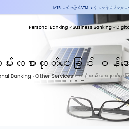
MTB ဘဏ်အကြောင်း
ATM နှင့် ဘဏ်ခွဲလိပ်စာများ
သတင
Personal Banking
Business Banking
Digit
်းလစာထုတ်ပေးခြင်း ဝန်ဆော
onal Banking
Other Services
ဝန်ထမ်းလစာထုတ်ပေးခြင
»
»