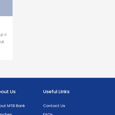
လိုက်
ျဲ့
တွက်
အား
န်
out Us
Useful Links
out MTB Bank
Contact Us
anches
FAQs