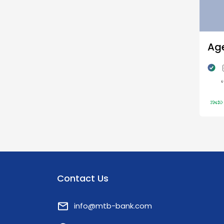
Ag
မ
င
ဆ
အသေး
M
က
န
အ
Contact Us
info@mtb-bank.com