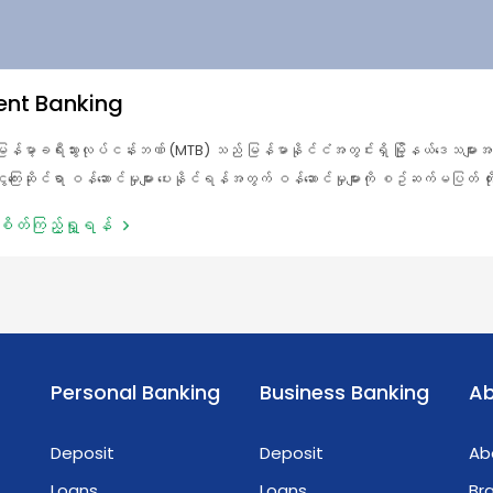
ent Banking
ြန်မာ့ခရီးသွားလုပ်ငန်းဘဏ် (MTB) သည် မြန်မာနိုင်ငံအတွင်းရှိ မြို့နယ်ဒေသများအ
ွေကြေးဆိုင်ရာ ဝန်ဆောင်မှုများ ပေးနိုင်ရန်အတွက် ဝန်ဆောင်မှုများကို စဥ်ဆက်မပြတ် တိုးခ
ောင်ရွက်လျက်ရှိပါသည်။ ဤကဲ့သို့တို့ချဲ့ဆောင်ရွက်ခြင်းများကို အကောင်အထည်ဖော်ရန်အ
စိတ်ကြည့်ရှု့ရန်
TB သည် အေးဂျင့်များ၊ ကုန်သည်များ၊ အေဂျင်စီများနှင့် Mobile Wallet အသုံးပြုသူများ
ွန်ရက်တစ်ခုတည်ဆောက်ပေး၍ ဘဏ်ခွဲများနှင့်အလှမ်းဝေးသော (သို့) ဘဏ်ခွဲမရှိသော မြို့ရွာ
ယ်မြေများတွင်လည်း လူတစ်ဦးချင်းစီနှင့် စီးပွားရေးလုပ်ငန်းများ၏ ငွေကြေးလိုအပ်ချက်တို့
တွက် ငွေကြေးလည်ပတ်စီးဆင်းနိုင်မှုနှင့် ငွေကြေးလှည့်လည်သုံးစွဲနိုင်မှုတို့ကို တိုးမြှင့်ရ
ရည်ရွယ်သည်။
Personal Banking
Business Banking
Ab
Deposit
Deposit
Ab
Loans
Loans
Br