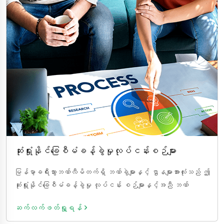
ဆုံးရှုံးနိုင်ခြေစီမံခန့်ခွဲမှုလုပ်ငန်းစဉ်များ
မြန်မာ့ခရီးသွားဘဏ်လီမိတက်ရှိ ဘဏ်ခွဲများနှင့် ဌာနများအားလုံးသည် ဤ
ဆုံးရှုံးနိုင်ခြေစီမံခန့်ခွဲမှု လုပ်ငန်း စဉ်များနှင့်အညီ ဘဏ်
လုပ်ငန်းများကိုဆောင်ရွက်ရမည်ဖြစ်ပါသည်။
ဆက်လက်ဖတ်ရှု့ရန်