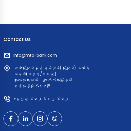
Contact Us
info@mtb-bank.com
ဘဏ်ရုံးချုပ်နှင့် ရန်ကုန်(ရုံးချုပ်) ဘဏ်ခွဲ
အမှတ်(၁၄၃/၁၄၉)
ဆူးလေဘုရားလမ်း၊ ကျောက်တံတားမြို့နယ်
ရန်ကုန်တိုင်းဒေသကြီး
+၉၅၉ ၆၈၂ ၆၈၂ ၆၈၂