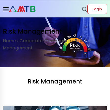
Login
Risk Management
Home
Corporate Governance
Risk
»
»
Management
Risk Management