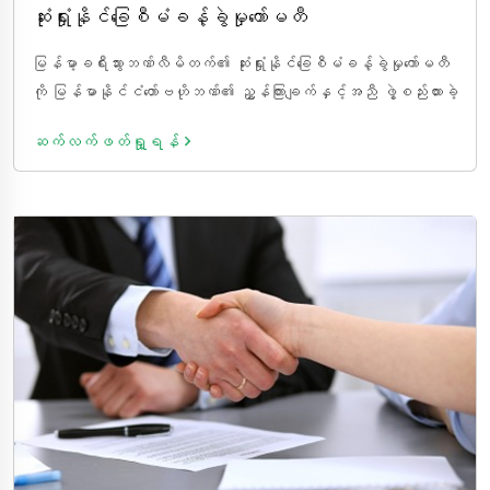
ဆုံးရှုံးနိုင်ခြေစီမံခန့်ခွဲမှုကော်မတီ
မြန်မာ့ခရီးသွားဘဏ်လီမိတက်၏ ဆုံးရှုံးနိုင်ခြေစီမံခန့်ခွဲမှုကော်မတီ
ကို မြန်မာနိုင်ငံတော်ဗဟိုဘဏ်၏ ညွှန်ကြားချက်နှင့်အညီ ဖွဲ့စည်းထားခဲ့
ပြီးဖြစ်ပါသည်။
ဆက်လက်ဖတ်ရှု့ရန်