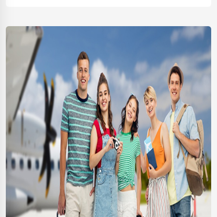
ဖြစ်ပြီးသက်ဆိုင်ရာကုမ္ပဏီ/ဌာနဆိုင်ရာ (Corporate) မှ
Corporate Guarantee အဖြစ်တာဝန်ယူသော ခရီးသွားချေးငွေအမျိုး
အစားဖြစ်ပါသည်။