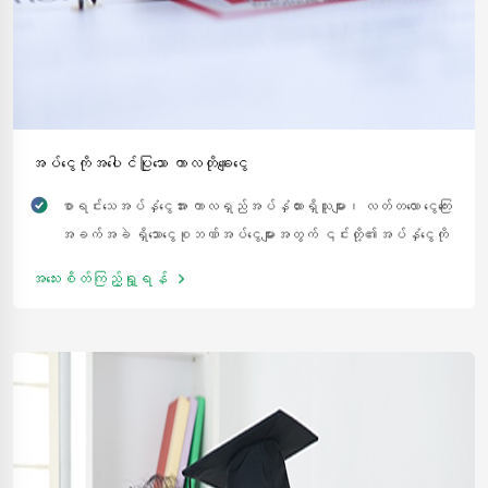
အပ်ငွေကိုအပေါင်ပြုသော ကာလတိုချေးငွေ
စာရင်းသေအပ်နှံငွေအား ကာလရှည်အပ်နှံထားရှိသူများ၊ လတ်တလော ငွေကြေး
အခက်အခဲ ရှိသောငွေစုဘဏ်အပ်ငွေများအတွက် ၎င်းတို့၏အပ်နှံငွေကို
မထိခိုက်ဘဲ အနည်းငယ် မြင့်မား သော အတိုးနှုန်းဖြင့် အပ်နှံငွေကို
အသေးစိတ်ကြည့်ရှု့ရန်
အပေါင်ပြု၍ ဤချေးငွေကို လျှောက်ထားနိုင်ပါသည်။