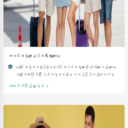
အသင်းအဖွဲ့များနှင့်ခရီးသွားချေးငွေ
ငွေကြေး အဖွဲ့အစည်း (သို့မဟုတ်) အသင်းအဖွဲ့များသို့ ထုတ်ချေးသည့် ချေးငွေ
အမျိုးအစားဖြစ်ပြီး ၎င်းအဖွဲ့အစည်းမှ လစဉ်ပြန်လည်ပေးဆပ်ရ
မည့်ပမာဏများအား စုပေါင်း၍လျှောက်ထားခြင်း ဖြစ်သည်။
အသေးစိတ်ကြည့်ရှု့ရန်