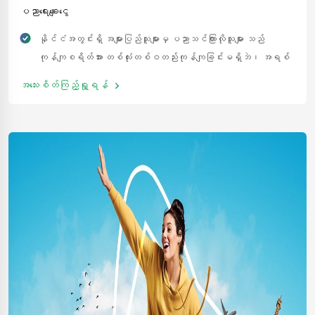
ပညာရေးချေးငွေ
နိုင်ငံအတွင်းရှိ အများပြည်သူများမှ ပညာသင်ကြားလိုသူများ သည်
ကုန်ကျစရိတ်အား တစ်လုံးတစ်ဝတည်းကုန်ကျခြင်းမရှိဘဲ၊ အရစ်
ကျပေးဆပ်ရမည့် အစီအစဉ် ဖြင့် ပညာရေးဝန်ဆောင်မှု ချေးငွေအား
အသေးစိတ်ကြည့်ရှု့ရန်
လျှောက်ထားနိုင်ပါသည်။