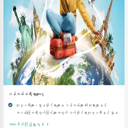
ဝန်ထမ်းခရီးသွားချေးငွေ
ကုမ္ပဏီများ၊ဌာနဆိုင်ရာများမှ ဝန်ထမ်းများ ၏ဘုရားဖူးနှင့်
အပန်းဖြေခရီးထွက်ခြင်းများအတွက် သက်ဆိုင်ရာကုမ္ပဏီနှင့် ဌာန
ဆိုင်ရာများမှ အာမခံပေးမည့် ဝန်ထမ်းတစ်ဦးချင်းစီအတွက်
အသေးစိတ်ကြည့်ရှု့ရန်
သက်ဆိုင်ရာကုမ္ပဏီနှင့် ဌာနဆိုင်ရာသို့စုပေါင်း ထုတ်ချေး ပေးမည်