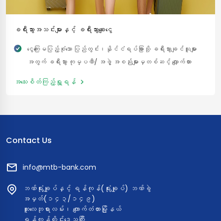
ခရီးသွားအသင်းများနှင့် ခရီးသွားချေးငွေ
ငွေကြေးမပြည့်စုံသော ပြည်တွင်း၊နိုင်ငံရပ်ခြားသို့ ခရီးသွားချင်သူများ
အတွက် ခရီးသွား ကုမ္ပဏီ/ အဖွဲ့ အစည်းများမှတစ်ဆင့် လျှောက်ထား
ရာတွင် ထုတ်ချေးမည့် ချေးငွေအမျိုးအစား ဖြစ်ပါသည်။
အသေးစိတ်ကြည့်ရှု့ရန်
Contact Us
info@mtb-bank.com
ဘဏ်ရုံးချုပ်နှင့် ရန်ကုန်(ရုံးချုပ်) ဘဏ်ခွဲ
အမှတ်(၁၄၃/၁၄၉)
ဆူးလေဘုရားလမ်း၊ ကျောက်တံတားမြို့နယ်
ရန်ကုန်တိုင်းဒေသကြီး