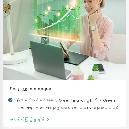
ဆိုလာနှင့်လျှပ်စစ်ကားချေးငွေ
ဆိုလာနှင့်လျှပ်စစ်ကားချေးငွေ(Green Financing H.P) ။ Green
Financing Products များဖြစ်သော Solar နှင့် EV ကားများအားလက်ငင်း
ပေး၍ဝယ်ယူရန် အခက်အခဲရှိသော ပုံမှန် ဝင်ငွေရှိစားသုံးသူများ
အသေးစိတ်ကြည့်ရှု့ရန်
အနေဖြင့် ၎င်းတို့အလိုရှိသောကုန်စည်ကို အရစ်ကျဝယ်ယူနိုင်ရန်