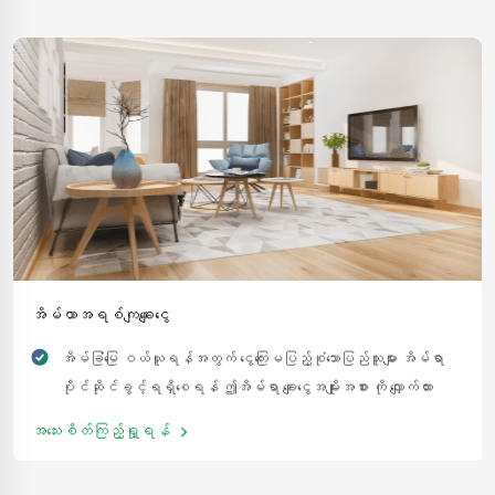
ဤချေးငွေအား လျှောက်ထားနိုင် ပါသည်။
အိမ်ယာအရစ်ကျချေးငွေ
အိမ်ခြံမြေ ဝယ်ယူရန်အတွက် ငွေကြေးမပြည့်စုံသောပြည်သူများ အိမ်ရာ
ပိုင်ဆိုင်ခွင့်ရရှိစေရန် ဤအိမ်ရာ ချေးငွေအမျိုးအစား ကို လျှောက်ထား
နိုင်သည်။
အသေးစိတ်ကြည့်ရှု့ရန်