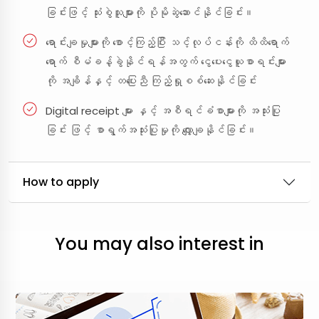
ခြင်းဖြင့် သုံးစွဲသူများကို ပိုမိုဆွဲဆောင်နိုင်ခြင်း။
ရောင်းချမှုများကို စောင့်ကြည့်ပြီး သင့်လုပ်ငန်းကို ထိထိရောက်
ရောက် စီမံခန့်ခွဲနိုင်ရန်အတွက် ငွေပေးငွေယူစာရင်းများ
ကို အချိန်နှင့် တပြေးညီ ကြည့်ရှုစစ်ဆေးနိုင်ခြင်း
Digital receipt များ နှင့် အစီရင်ခံစာများကို အသုံးပြု
ခြင်း ဖြင့် စာရွက်အသုံးပြုမှုကို လျှော့ချနိုင်ခြင်း။
How to apply
You may also interest in