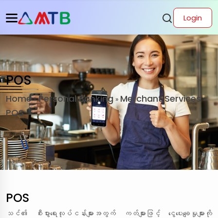
Login
POS
Home
Personal Banking
Merchant Services
»
»
»
POS
POS
သင်၏ စီးပွားရေးလုပ်ငန်းများအတွက် ကတ်များဖြင့် ငွေပေးချေမှုများကို