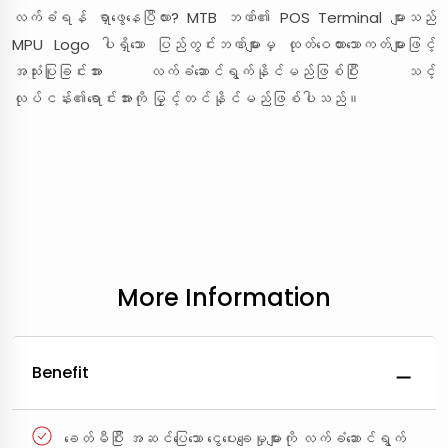
လက်ခံရန် ရှာဖွေနေပြီလား? MTB ဘဏ်၏ POS Terminal များသည်
MPU Logo ပါရှိသော ပြည်တွင်းဘဏ်များမှ ထုတ်ဝေထားသောကတ်များဖြင့်
အသုံးပြုခြင်းအား လက်ခံဆောင်ရွက်နိုင်မည်ဖြစ်ပြီး သင့်
လုပ်ငန်း၏ရောင်းအားကို မြှင့်တင်နိုင်မည်ဖြစ်ပါသည်။
More Information
Benefit
ခေတ်မီပြီး အဆင်ပြေသော ငွေပေးချေမှုများကို လက်ခံဆောင်ရွက်