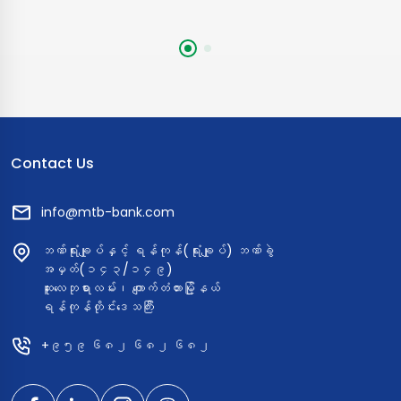
Contact Us
info@mtb-bank.com
ဘဏ်ရုံးချုပ်နှင့် ရန်ကုန်(ရုံးချုပ်) ဘဏ်ခွဲ
အမှတ်(၁၄၃/၁၄၉)
ဆူးလေဘုရားလမ်း၊ ကျောက်တံတားမြို့နယ်
ရန်ကုန်တိုင်းဒေသကြီး
+၉၅၉ ၆၈၂ ၆၈၂ ၆၈၂