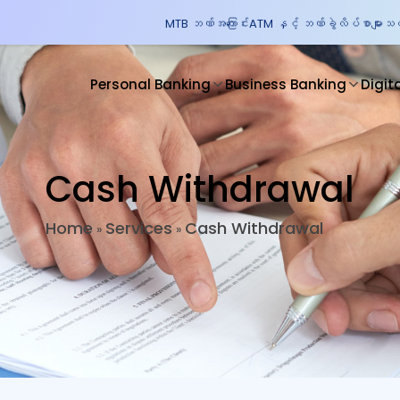
MTB ဘဏ်အကြောင်း
ATM နှင့် ဘဏ်ခွဲလိပ်စာများ
သတင
Personal Banking
Business Banking
Digit
Cash Withdrawal
Home
Services
Cash Withdrawal
»
»