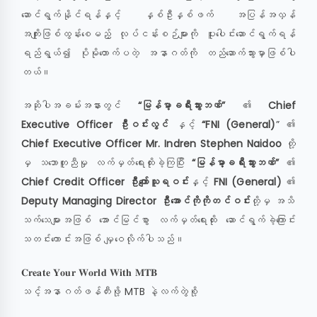
ဆောင်ရွက်နိုင်ရန်နှင့် နှစ်ဦးနှစ်ဖက် အပြန်အလှန်
အကျိုးဖြစ်ထွန်းစေမည့် လုပ်ငန်းစဉ်များကို ပူးပေါင်းဆောင်ရွက်ရန်
ရည်ရွယ်၍ ပိုမိုတောက်ပတဲ့ အနာဂတ်ကို တည်ဆောက်သွားမှာဖြစ်ပါ
တယ်။
အဆိုပါအခမ်းအနားတွင်
“မြန်မာ့ခရီးသွားဘဏ်”
၏
Chief
Executive Officer ဦးဝင်းလွင်
နှင့်
“FNI (General)
” ၏
Chief Executive Officer Mr. Indren Stephen Naidoo
တို့
မှ သဘောတူညီမှု လက်မှတ်ရေးထိုးခဲ့ကြပြီး
“မြန်မာ့ခရီးသွားဘဏ်”
၏
Chief Credit Officer ဦးကျော်သူရဝင်း
နှင့်
FNI (General)
၏
Deputy Managing Director ဦးအောင်ကိုကိုတင်ဝင်း
တို့မှ အသိ
သက်သေများအဖြစ် အောင်မြင်စွာ လက်မှတ်ရေးထိုး ဆောင်ရွက်ခဲ့ကြောင်း
သတင်းကောင်းအဖြစ် မျှဝေလိုက်ပါသည်။
𝐂𝐫𝐞𝐚𝐭𝐞 𝐘𝐨𝐮𝐫 𝐖𝐨𝐫𝐥𝐝 𝐖𝐢𝐭𝐡 𝐌𝐓𝐁
သင့်အနာဂတ်ဖန်တီးဖို့ MTB နဲ့လက်တွဲစို့