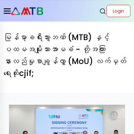
Login
မြန်မာ့ခရီးသွားဘဏ် (MTB) နှင့်
ပထမအမျိုးသားအာမခံ - တို့အကြား
နားလည်မှုစာချွန်လွှာ (MoU) လက်မှတ်
ရေးထိုးcjif;