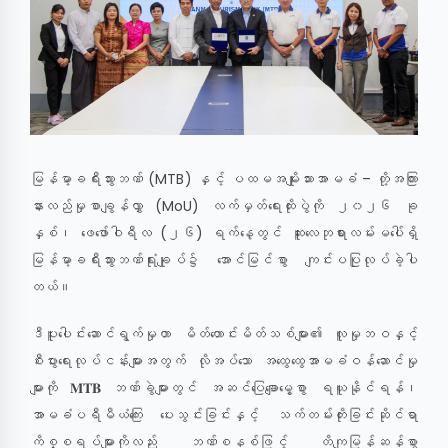
မြန်မာ့ခရီးသွားဘဏ် (MTB) နှင့် ပထမအမျိုးသားအာမခံ – တို့အကြား
နားလည်မှုစာချွန်လွှာ (MoU) လက်မှတ်ရေးထိုးပွဲကို ၂၀၂၆ ခု
နှစ်၊ ဖေဖော်ဝါရီလ (၂၆) ရက်နေ့တွင် ဆူးလေဘုရားလမ်းမပေါ်ရှိ
မြန်မာ့ခရီးသွားဘဏ်ရုံးချုပ်၌ အောင်မြင်စွာ ကျင်းပပြုလုပ်ခဲ့ပါ
တယ်။
ဒီပူးပေါင်းဆောင်ရွက်မှုဟာ မိတ်ဟောင်းမိတ်သစ်များ၏ လူမှုဘဝနှင့်
စီးပွားရေးလုပ်ငန်းများအတွက် လိုအပ်သော အထွေထွေအာမခံဝန်ဆောင်မှု
များကို 𝐌𝐓𝐁 ဘဏ်ခွဲများတွင် အဆင်ပြေချောမွေ့စွာ ရယူနိုင်ရန်၊
အာမခံပရီမီယံကြေး ပေးသွင်းခြင်းနှင့် သက်တမ်းတိုးခြင်းဆိုင်ရာ
ကိစ္စရပ်များကိုလည်း ဘဏ်စနစ်ဖြင့် တိကျမြန်ဆန်စွာ