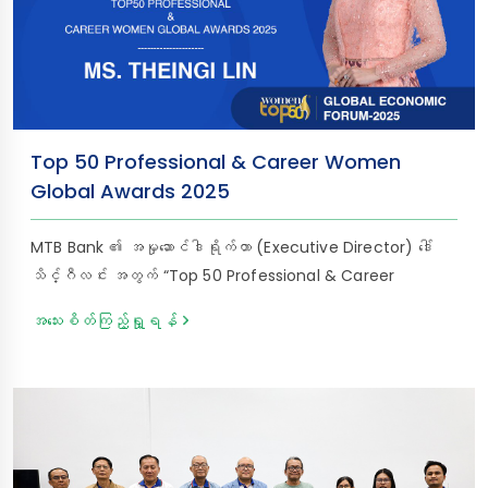
ရေးကတ် (NRC) မူရင်းနှင့်အတူ ငွေလွှဲပို့သူထံမှ ရရှိထားသော လျှို့ဝှက်
ဂဏန်း (၈) လုံး (Password Code) ကို ပြသ၍ MTB ဘဏ်ခွဲများ
တွင် မြန်ဆန်လွယ်ကူ၊ အဆင်ပြေချောမွေ့စွာ ထုတ်ယူနိုင်မှာ ဖြစ်
ပါသည်။ 𝐂𝐫𝐞𝐚𝐭𝐞 𝐘𝐨𝐮𝐫 𝐖𝐨𝐫𝐥𝐝 𝐖𝐢𝐭𝐡 𝐌𝐓𝐁 သင့်အနာဂတ်ဖန်တီး
ဖို့ MTB နဲ့လက်တွဲစို့
Top 50 Professional & Career Women
Global Awards 2025
MTB Bank ၏ အမှုဆောင်ဒါရိုက်တာ (Executive Director) ဒေါ်
သိင်္ဂီလင်း အတွက် “Top 50 Professional & Career
Women Global Awards 2025” ဆုကို Women in
အသေးစိတ်ကြည့်ရှု့ရန်
Management မှ ချီးမြှင့်ခံရခြင်းအား MTB Bank အနေဖြင့် များ
စွာဂုဏ်ယူဝမ်းမြောက်မိပါသည်။ ဆောက်လုပ်ရေး၊ ဘဏ်လုပ်ငန်း၊
ခရီးသွားလုပ်ငန်း၊ နည်းပညာ အစရှိသည့် ကဏ္ဍမျိုးစုံတွင်
(၁၈) နှစ်ကျော် ဦးဆောင်မှုအတွေ့အကြုံရှိသော ဒေါ်သိင်္ဂီလင်းသည် MTB
Bank ၏ ဒစ်ဂျစ်တယ် အသွင်ကူးပြောင်းရေးနှင့် ဝန်ဆောင်မှု
များ၌လည်း အဓိကအခန်းကဏ္ဍမှ ဦးဆောင်ဦးရွက်ပြုနေသူတစ်ဦး