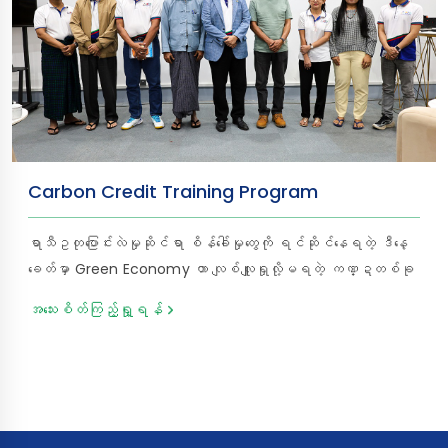
လည်း ဖြစ်ပါသည်။ 𝐂𝐫𝐞𝐚𝐭𝐞 𝐘𝐨𝐮𝐫 𝐖𝐨𝐫𝐥𝐝 𝐖𝐢𝐭𝐡 𝐌𝐓𝐁 သင့်
အနာဂတ်ဖန်တီးဖို့ MTB နဲ့လက်တွဲစို့
Carbon Credit Training Program
ရာသီဥတုပြောင်းလဲမှုဆိုင်ရာ စိန်ခေါ်မှုတွေကို ရင်ဆိုင်နေရတဲ့ ဒီနေ့
ခေတ်မှာ Green Economy ဟာ လျစ်လျူရှုလို့မရတဲ့ ကဏ္ဍတစ်ခု
ဖြစ်လာပါတယ်။ ဒါကြောင့် Myanma Tourism Bank (MTB)
အသေးစိတ်ကြည့်ရှု့ရန်
အနေနဲ့ ရာသီဥတုပြောင်းလဲမှုကို တိုက်ဖျက်ရာမှာ အခြေခံဘဏ္ဍာရေး
မဏ္ဍိုင်ဖြစ်တဲ့ Carbon Credit စီမံကိန်းတွေကို ဘဏ်လုပ်ငန်း
ရှုထောင့်ကနေ ပိုမိုနားလည်သဘောပေါက်စေဖို့ ရည်ရွယ်ပြီး ၂၀၂၆ ခု
နှစ်၊ မတ်လ (၁၉) ရက်နေ့၊ ကြာသပတေးနေ့တွင် Myanma
Tourism Bank ရဲ့ Sule Head Office - Functional Hall မှာ