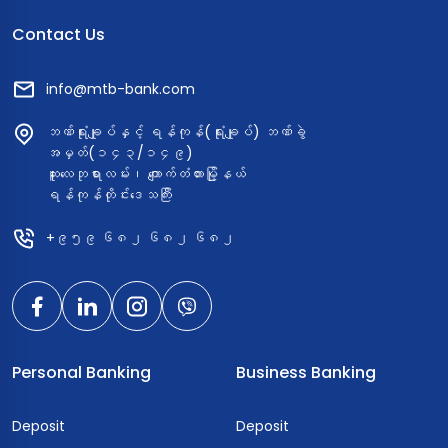
“Carbon Credit Training Program” ကို အောင်မြင်စွာ ကျင်းပ
ပြုလုပ်ခဲ့ကြပါသည်။ ဒီသင်တန်းမှာ Green & Blue VCM
Contact Us
Carbon Initiative မှ ပညာရှင်များဖြစ်ကြသော ဦးညွန့်ဝင်း (CEO)
နှင့် ဒေါ်သီသီဖြိုးဦး (CTO) တို့က Green Economy ဖော်ဆောင်ရာမှာ
info@mtb-bank.com
ဘဏ်တွေရဲ့ အရေးပါတဲ့ အခန်းကဏ္ဍကို အသေးစိတ် ဝေမျှဆွေးနွေးပေးခဲ့ကြ
ဘဏ်ရုံးချုပ်နှင့် ရန်ကုန်(ရုံးချုပ်) ဘဏ်ခွဲ
ပါတယ်။ အနာဂတ်ရဲ့ စိမ်းလန်းစိုပြည်တဲ့ စီးပွားရေးခြေလှမ်းတွေ
အမှတ်(၁၄၃/၁၄၉)
အတွက် MTB ဝန်ထမ်းတွေ တက်ကြွစွာ ပါဝင်ဆွေးနွေးခဲ့ကြတဲ့ သင်တန်း
ဆူးလေဘုရားလမ်း၊ ကျောက်တံတားမြို့နယ်
မြင်ကွင်းတွေကို ပြန်လည်မျှဝေပေးလိုက်ပါတယ်။ 𝐂𝐫𝐞𝐚𝐭𝐞 𝐘𝐨𝐮𝐫
ရန်ကုန်တိုင်းဒေသကြီး
𝐖𝐨𝐫𝐥𝐝 𝐖𝐢𝐭𝐡 𝐌𝐓𝐁 သင့်အနာဂတ်ဖန်တီးဖို့ MTB နဲ့လက်တွဲစို့
+၉၅၉ ၆၈၂ ၆၈၂ ၆၈၂
Personal Banking
Business Banking
Deposit
Deposit