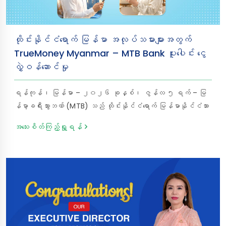
ထိုင်းနိုင်ငံရောက် မြန်မာ အလုပ်သမားများအတွက်
TrueMoney Myanmar – MTB Bank ပူးပေါင်း ငွေ
လွှဲဝန်ဆောင်မှု
ရန်ကုန်၊ မြန်မာ – ၂၀၂၆ ခုနှစ်၊ ဇွန်လ ၅ ရက် – မြ
န်မာ့ခရီးသွားဘဏ် (MTB) သည် ထိုင်းနိုင်ငံရောက် မြန်မာနိုင်ငံသား
များ မိမိတို့ ကြိုးစားရှာဖွေထားသော လစာငွေများကို ပြည်တွင်းရှိ မိသားစုများထံ
အသေးစိတ်ကြည့်ရှု့ရန်
ပိုမိုလွယ်ကူ၊ လုံခြုံပြီး စနစ်တကျ လွှဲပြောင်းပေးပို့နိုင်ရန်အတွက်
TrueMoney Myanmar နှင့် ပူးပေါင်း၍ ပြည်ပငွေလွှဲဝန်ဆောင်မှု
ကို စတင်လိုက်ပြီဖြစ်ကြောင်း ဝမ်းမြောက်စွာ အသိပေးကြေညာအပ်
ပါသည်။ ဤပူးပေါင်းဆောင်ရွက်မှုအရ ထိုင်းနိုင်ငံရှိ TrueMoney
Wallet မှတစ်ဆင့် ပေးပို့လာသော ငွေလွှဲများကို မြန်မာနိုင်ငံတစ်ဝန်း
ရှိ MTB Bank ၏ မည်သည့်ဘဏ်ခွဲများတွင်မဆို လုံခြုံ၊ စိတ်ချ၊
မြန်ဆန်စွာဖြင့် စနစ်တကျ ထုတ်ယူနိုင်မည်ဖြစ်ပါသည်။ ငွေ
ထုတ်ယူမည့် မိသားစုဝင်များအနေဖြင့် မိမိတို့၏ နိုင်ငံသားစိစစ်