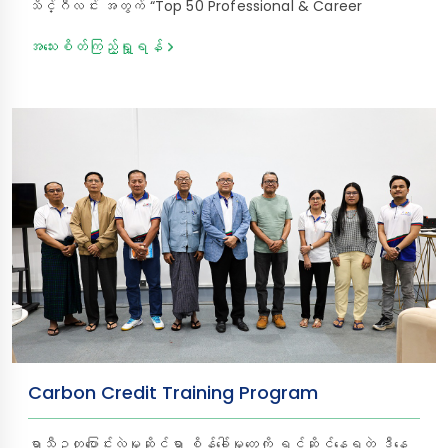
သိင်္ဂီလင်း အတွက် “Top 50 Professional & Career
Women Global Awards 2025” ဆုကို Women in
အသေးစိတ်ကြည့်ရှု့ရန်
Management မှ ချီးမြှင့်ခံရခြင်းအား MTB Bank အနေဖြင့် များ
စွာဂုဏ်ယူဝမ်းမြောက်မိပါသည်။ ဆောက်လုပ်ရေး၊ ဘဏ်လုပ်ငန်း၊
ခရီးသွားလုပ်ငန်း၊ နည်းပညာ အစရှိသည့် ကဏ္ဍမျိုးစုံတွင်
(၁၈) နှစ်ကျော် ဦးဆောင်မှုအတွေ့အကြုံရှိသော ဒေါ်သိင်္ဂီလင်းသည် MTB
Bank ၏ ဒစ်ဂျစ်တယ် အသွင်ကူးပြောင်းရေးနှင့် ဝန်ဆောင်မှု
များ၌လည်း အဓိကအခန်းကဏ္ဍမှ ဦးဆောင်ဦးရွက်ပြုနေသူတစ်ဦး
လည်း ဖြစ်ပါသည်။ 𝐂𝐫𝐞𝐚𝐭𝐞 𝐘𝐨𝐮𝐫 𝐖𝐨𝐫𝐥𝐝 𝐖𝐢𝐭𝐡 𝐌𝐓𝐁 သင့်
အနာဂတ်ဖန်တီးဖို့ MTB နဲ့လက်တွဲစို့
Carbon Credit Training Program
ရာသီဥတုပြောင်းလဲမှုဆိုင်ရာ စိန်ခေါ်မှုတွေကို ရင်ဆိုင်နေရတဲ့ ဒီနေ့