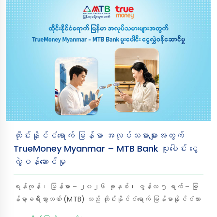
ထိုင်းနိုင်ငံရောက် မြန်မာ အလုပ်သမားများအတွက်
TrueMoney Myanmar – MTB Bank ပူးပေါင်း ငွေ
လွှဲဝန်ဆောင်မှု
ရန်ကုန်၊ မြန်မာ – ၂၀၂၆ ခုနှစ်၊ ဇွန်လ ၅ ရက် – မြ
န်မာ့ခရီးသွားဘဏ် (MTB) သည် ထိုင်းနိုင်ငံရောက် မြန်မာနိုင်ငံသား
များ မိမိတို့ ကြိုးစားရှာဖွေထားသော လစာငွေများကို ပြည်တွင်းရှိ မိသားစုများထံ