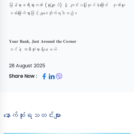
မြန်မာ့ခရီးသွားဘဏ် (ရုံးချုပ်) ၌ ကျင်းပပြုလုပ်ခဲ့ကြောင်း ဂုဏ်ယူ
ဝမ်းမြောက်စွာဖြင့် မျှဝေလိုက်ရပါသည်။
𝐘𝐨𝐮𝐫 𝐁𝐚𝐧𝐤, 𝐉𝐮𝐬𝐭 𝐀𝐫𝐨𝐮𝐧𝐝 𝐭𝐡𝐞 𝐂𝐨𝐫𝐧𝐞𝐫
သင်နဲ့ အနီးဆုံးမှာရှိနေမယ်
28 August 2025
Share Now :
နောက်ဆုံးရသတင်းများ