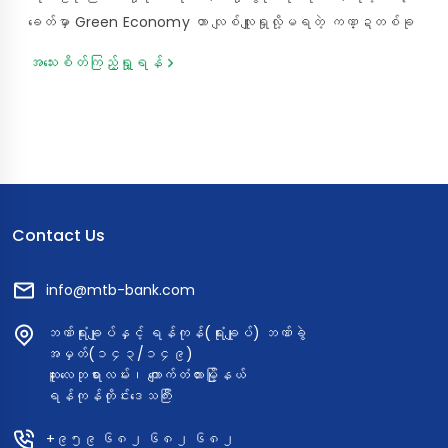
ခေတ်မှာ Green Economy ဟာ လျစ်လျူရှုလို့မရတဲ့ ကဏ္ဍတစ်ခု
ဖြစ်လာပါတယ်။ ဒါကြောင့် Myanma Tourism Bank (MTB)
အသေးစိတ်ကြည့်ရှု့ရန်
အနေနဲ့ ရာသီဥတုပြောင်းလဲမှုကို တိုက်ဖျက်ရာမှာ အခြေခံဘဏ္ဍာရေး
မဏ္ဍိုင်ဖြစ်တဲ့ Carbon Credit စီမံကိန်းတွေကို ဘဏ်လုပ်ငန်း
ရှုထောင့်ကနေ ပိုမိုနားလည်သဘောပေါက်စေဖို့ ရည်ရွယ်ပြီး ၂၀၂၆ ခု
နှစ်၊ မတ်လ (၁၉) ရက်နေ့၊ ကြာသပတေးနေ့တွင် Myanma
Tourism Bank ရဲ့ Sule Head Office - Functional Hall မှာ
“Carbon Credit Training Program” ကို အောင်မြင်စွာ ကျင်းပ
ပြုလုပ်ခဲ့ကြပါသည်။ ဒီသင်တန်းမှာ Green & Blue VCM
Contact Us
Carbon Initiative မှ ပညာရှင်များဖြစ်ကြသော ဦးညွန့်ဝင်း (CEO)
နှင့် ဒေါ်သီသီဖြိုးဦး (CTO) တို့က Green Economy ဖော်ဆောင်ရာမှာ
info@mtb-bank.com
ဘဏ်တွေရဲ့ အရေးပါတဲ့ အခန်းကဏ္ဍကို အသေးစိတ် ဝေမျှဆွေးနွေးပေးခဲ့ကြ
ဘဏ်ရုံးချုပ်နှင့် ရန်ကုန်(ရုံးချုပ်) ဘဏ်ခွဲ
ပါတယ်။ အနာဂတ်ရဲ့ စိမ်းလန်းစိုပြည်တဲ့ စီးပွားရေးခြေလှမ်းတွေ
အမှတ်(၁၄၃/၁၄၉)
အတွက် MTB ဝန်ထမ်းတွေ တက်ကြွစွာ ပါဝင်ဆွေးနွေးခဲ့ကြတဲ့ သင်တန်း
ဆူးလေဘုရားလမ်း၊ ကျောက်တံတားမြို့နယ်
မြင်ကွင်းတွေကို ပြန်လည်မျှဝေပေးလိုက်ပါတယ်။ 𝐂𝐫𝐞𝐚𝐭𝐞 𝐘𝐨𝐮𝐫
ရန်ကုန်တိုင်းဒေသကြီး
𝐖𝐨𝐫𝐥𝐝 𝐖𝐢𝐭𝐡 𝐌𝐓𝐁 သင့်အနာဂတ်ဖန်တီးဖို့ MTB နဲ့လက်တွဲစို့
+၉၅၉ ၆၈၂ ၆၈၂ ၆၈၂