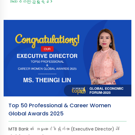
အသေးစိတ်ကြည့်ရှု့ရန်
ပိုမိုလွယ်ကူ၊ လုံခြုံပြီး စနစ်တကျ လွှဲပြောင်းပေးပို့နိုင်ရန်အတွက်
TrueMoney Myanmar နှင့် ပူးပေါင်း၍ ပြည်ပငွေလွှဲဝန်ဆောင်မှု
ကို စတင်လိုက်ပြီဖြစ်ကြောင်း ဝမ်းမြောက်စွာ အသိပေးကြေညာအပ်
ပါသည်။ ဤပူးပေါင်းဆောင်ရွက်မှုအရ ထိုင်းနိုင်ငံရှိ TrueMoney
Wallet မှတစ်ဆင့် ပေးပို့လာသော ငွေလွှဲများကို မြန်မာနိုင်ငံတစ်ဝန်း
ရှိ MTB Bank ၏ မည်သည့်ဘဏ်ခွဲများတွင်မဆို လုံခြုံ၊ စိတ်ချ၊
မြန်ဆန်စွာဖြင့် စနစ်တကျ ထုတ်ယူနိုင်မည်ဖြစ်ပါသည်။ ငွေ
ထုတ်ယူမည့် မိသားစုဝင်များအနေဖြင့် မိမိတို့၏ နိုင်ငံသားစိစစ်
ရေးကတ် (NRC) မူရင်းနှင့်အတူ ငွေလွှဲပို့သူထံမှ ရရှိထားသော လျှို့ဝှက်
ဂဏန်း (၈) လုံး (Password Code) ကို ပြသ၍ MTB ဘဏ်ခွဲများ
တွင် မြန်ဆန်လွယ်ကူ၊ အဆင်ပြေချောမွေ့စွာ ထုတ်ယူနိုင်မှာ ဖြစ်
ပါသည်။ 𝐂𝐫𝐞𝐚𝐭𝐞 𝐘𝐨𝐮𝐫 𝐖𝐨𝐫𝐥𝐝 𝐖𝐢𝐭𝐡 𝐌𝐓𝐁 သင့်အနာဂတ်ဖန်တီး
ဖို့ MTB နဲ့လက်တွဲစို့
Top 50 Professional & Career Women
Global Awards 2025
MTB Bank ၏ အမှုဆောင်ဒါရိုက်တာ (Executive Director) ဒေါ်