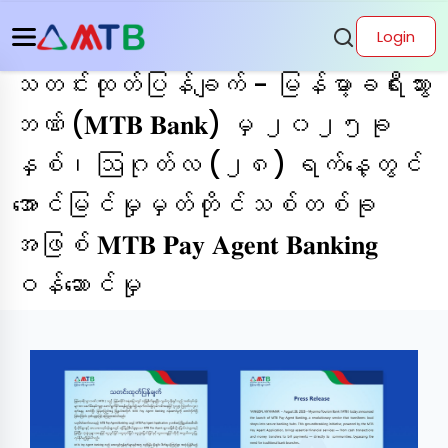
Login
သတင်းထုတ်ပြန်ချက် - မြန်မာ့ခရီးသွား
ဘဏ် (𝐌𝐓𝐁 𝐁𝐚𝐧𝐤) မှ ၂၀၂၅ခု
နှစ်၊ ဩဂုတ်လ (၂၈) ရက်နေ့တွင်
အောင်မြင်မှုမှတ်တိုင်သစ်တစ်ခု
အဖြစ် 𝐌𝐓𝐁 𝐏𝐚𝐲 𝐀𝐠𝐞𝐧𝐭 𝐁𝐚𝐧𝐤𝐢𝐧𝐠
ဝန်ဆောင်မှု