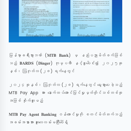
မြန်မာ့ခရီးသွားဘဏ် (𝐌𝐓𝐁 𝐁𝐚𝐧𝐤) မှ နည်းပညာမိတ်ဖက်ဖြစ်
သည့် 𝐁𝐀𝐑𝐃𝐒 (𝐃𝐢𝐧𝐠𝐞𝐫) ကုမ္ပဏီ နှင့်ပူးပေါင်း၍ ၂၀၂၅ခု
နှစ်၊ ဩဂုတ်လ (၂၈) ရက်နေ့တွင်
၂၀၂၄ခုနှစ်၊ ဩဂုတ်လ (၂၈) ရက်နေ့တွင် မွေးဖွားပေးခဲ့သည့်
MTB Pay App အား နောက်ထပ်အောင်မြင်မှုမှတ်တိုင်သစ်တစ်ခု
အဖြစ် စိုက်ထူမည့်
𝐌𝐓𝐁 𝐏𝐚𝐲 𝐀𝐠𝐞𝐧𝐭 𝐁𝐚𝐧𝐤𝐢𝐧𝐠 ဝန်ဆောင်မှုကို စတင်မိတ်ဆက်သည့်
အခမ်းအနားအား ဆူးလေလမ်းမကြီးပေါ်ရှိ