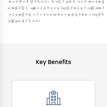
အာမခံ ပေါ်လစီ ဖြစ်ပါတယ်။ ဒါ့အပြင် စုပေါင်း အသက် အာမခံထားရှိ
ပေးထားခြင်းဖြင့် မမျှော်လင့်တဲ့ကိစ္စရပ်တွေဖြစ်လာခဲ့ရင် ငွေကြေးအထောက်
အပံ့ရမှာဖြစ်လို့ သင့်ဝန်ထမ်း တွေသာမက သူတို့ရဲ့မိသားစုဝင်တွေကိုပါ
လုံခြုံမှုပေးနိုင်ပါတယ်။
Key Benefits