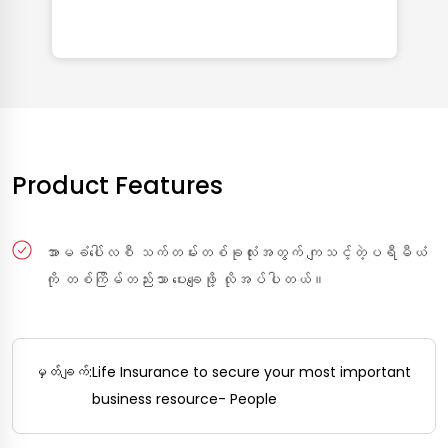
Product Features
အာမခံပေါ်လစီ သက်တမ်းတစ်ခုလုံးအတွက် ကျသင့်တဲ့ပရီမီယံ
ကို တစ်ကြိမ်တည်းသာ ပေးချေဖို့ လိုအပ်ပါတယ်။
မှတ်ချက်:
Life Insurance to secure your most important
business resource- People