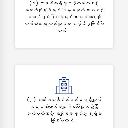
(၁) အာမခံထားရှိတဲ့ဝန်ထမ်းတစ်ဦး
အသက်ဆုံးရှုံးခဲ့ရင် ဒါမှမဟုတ် ထာဝစဉ်
မသန်စွမ်းဖြစ်ခဲ့ရင် အာမခံထားငွေကို
တစ်လုံးတည်း ထုတ်ယူခံစား ခွင့်ရှိမှာဖြစ်ပါ
တယ်။
(၂) မတော်တဆထိခိုက်ဒဏ်ရာရရှိလျှင်
ဆရာဝန်ထောက်ခံချက်အပေါ်မူတည်ပြီး
သတ်မှတ်ထားတဲ့ အကျိုးခံစားခွင့်တွေ ရရှိမှာ
ဖြစ်ပါတယ်။