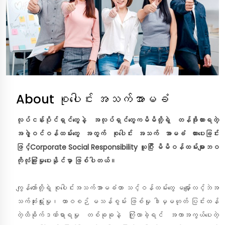
About စုပေါင်း အသက်အာမခံ
လုပ်ငန်းပိုင်ရှင်တွေနဲ့ အလုပ်ရှင်တွေကမိမိတို့ရဲ့ တန်ဖိုးထားရတဲ့
အဖွဲ့ဝင်ဝန်ထမ်း‌တွေ အတွက် စုပေါင်း အသက် အာမခံ ထားပေးခြင်း
ဖြင့်
Corporate Social Responsibility
ယူပြီး မိမိဝန်ထမ်းများဘဝ
ကိုလုံခြုံမှုပေးနိုင်မှာ ဖြစ်ပါတယ်။
ကျွန်တော်တို့ရဲ့ စုပေါင်းအသက်အာမခံဟာ သင့်ဝန်ထမ်းတွေ မမျှော်လင့်ဘဲအ
သက်ဆုံးရှုံးမှု၊ ထာဝစဉ် မသန်စွမ်း ဖြစ်မှု ဒါမှမဟုတ် ပြင်းထန်
တဲ့ထိခိုက်ဒဏ်ရာရမှု တစ်ခုခုနဲ့ ကြုံလာခဲ့ရင် အကာအကွယ်ပေးတဲ့