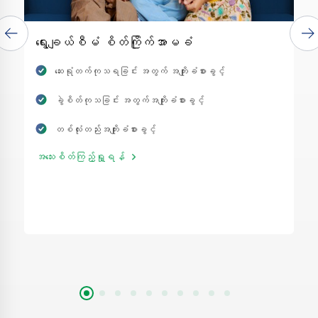
ရွေးချယ်စီမံ စိတ်ကြိုက်အာမခံ
ဆေးရုံတက်ကုသရခြင်း အတွက် အကျိုးခံစားခွင့်
ခွဲစိတ်ကုသခြင်း အတွက်အကျိုးခံစားခွင့်
တစ်လုံးတည်းအကျိုးခံစားခွင့်
အသေးစိတ်ကြည့်ရှု့ရန်