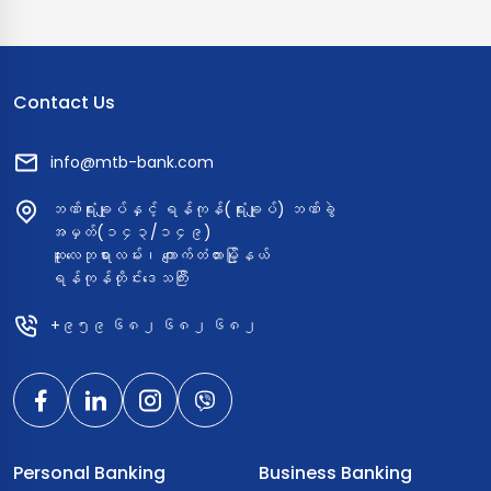
Contact Us
info@mtb-bank.com
ဘဏ်ရုံးချုပ်နှင့် ရန်ကုန်(ရုံးချုပ်) ဘဏ်ခွဲ
အမှတ်(၁၄၃/၁၄၉)
ဆူးလေဘုရားလမ်း၊ ကျောက်တံတားမြို့နယ်
ရန်ကုန်တိုင်းဒေသကြီး
+၉၅၉ ၆၈၂ ၆၈၂ ၆၈၂
Personal Banking
Business Banking