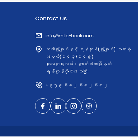
Contact Us
info@mtb-bank.com
ဘဏ်ရုံးချုပ်နှင့် ရန်ကုန်(ရုံးချုပ်) ဘဏ်ခွဲ
အမှတ်(၁၄၃/၁၄၉)
ဆူးလေဘုရားလမ်း၊ ကျောက်တံတားမြို့နယ်
ရန်ကုန်တိုင်းဒေသကြီး
+၉၅၉ ၆၈၂ ၆၈၂ ၆၈၂