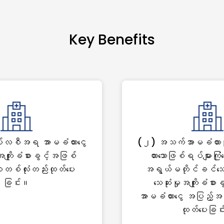
Key Benefits
ေါ်လစီအရ အာမခံထားငွေ
(၂) အသက်အာမခံထားသူ၏
အကျိုးခံစားခွင့်အဖြစ်
ထားသောဖြစ်ရပ်များကြုံတွ
စ်လုံးတည်းထုတ်ပေး
အရွယ်မတိုင်ခင်သေဆ
ခြင်း။
သေဆုံးမှုအကျိုးခံစာ
အာမခံထားငွေ အပြည့်အ
ထုတ်ပေးခြင