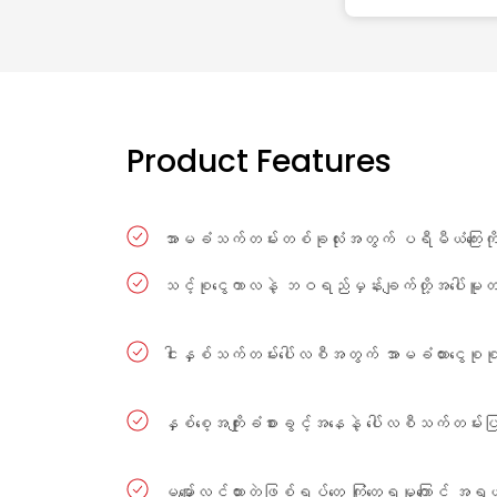
Product Features
အာမခံသက်တမ်းတစ်ခုလုံးအတွက် ပရီမီယံကြေးကို
သင့်စုငွေကာလနဲ့ ဘဝရည်မှန်းချက်တို့အပေါ်မူ
ငါးနှစ်သက်တမ်းပေါ်လစီအတွက် အာမခံထားငွေစုစု
နှစ်စေ့အကျိုးခံစားခွင့်အနေနဲ့ ပေါ်လစီသက်တမ်
မမျှော်လင့်ထားတဲ့ဖြစ်ရပ်တွေ ကြုံတွေ့ရမှုကြောင့်