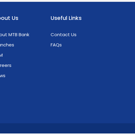
out Us
Useful Links
out MTB Bank
Contact Us
anches
FAQs
M
reers
ws