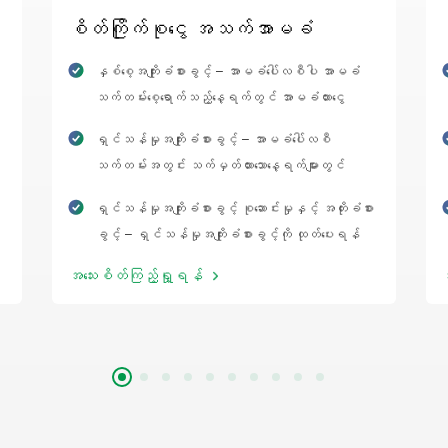
စိတ်ကြိုက်စုငွေ အသက်အာမခံ
နှစ်စေ့အကျိုးခံစားခွင့် – အာမခံပေါ်လစီပါ အာမခံ
သက်တမ်းစေ့ရောက်သည့်နေ့ရက်တွင် အာမခံထားငွေ
အပြည့်အဝ ထုတ်ယူနိုင်ပါတယ်။
ရှင်သန်မှုအကျိုးခံစားခွင့် – အာမခံပေါ်လစီ
သက်တမ်းအတွင်း သက်မှတ်ထားသောနေ့ရက်များတွင်
အာမခံထားသူအသက်ရှင်သန်နေပါက ရှင်သန်မှု
ရှင်သန်မှုအကျိုးခံစားခွင့် စုဆောင်းမှုနှင့် အတိုးခံစား
အကျိုးခံစားခွင့်များကို ထုတ်ယူနိုင်ပါတယ်။
ခွင့် – ရှင်သန်မှုအကျိုးခံစားခွင့်ကို ထုတ်ပေးရန်
သတ်မှတ်ထားသောနေ့ရက်များတွင် မထုတ်ယူဘဲ စုဆောင်းထား
အသေးစိတ်ကြည့်ရှု့ရန်
ရှိနိုင်ပြီး ယင်းစုငွေအပေါ်တွင် အတိုးနှုန်းပါ ထပ်ဆောင်း
ခံစားခွင့်ရှိပါတယ်။