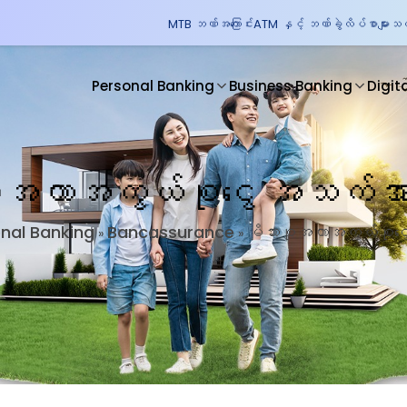
MTB ဘဏ်အကြောင်း
ATM နှင့် ဘဏ်ခွဲလိပ်စာများ
သတင
Personal Banking
Business Banking
Digit
စုအကာအကွယ်စုငွေ အသက်အ
nal Banking
Bancassurance
မိသားစုအကာအကွယ်စုင
»
»