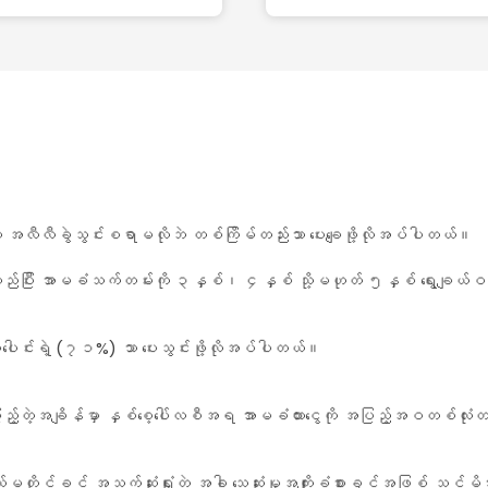
 အလီလီခွဲသွင်းစရာမလိုဘဲ တစ်ကြိမ်တည်းသာ ပေးချေဖို့လိုအပ်ပါတယ်။
တည်ပြီး အာမခံသက်တမ်းကို ၃နှစ်၊ ၄နှစ် သို့မဟုတ် ၅နှစ် ရွေးချယ
ပေါင်းရဲ့ (၇၁%) သာ ပေးသွင်းဖို့လိုအပ်ပါတယ်။
းပြည့်တဲ့အချိန်မှာ နှစ်စေ့ပေါ်လစီအရ အာမခံထားငွေကို အပြည့်အဝတစ်လုံ
 အရွယ်မတိုင်ခင် အသက်ဆုံးရှုံးတဲ့ အခါ သေဆုံးမှုအကျိုးခံစားခွင့်အဖြစ် သင