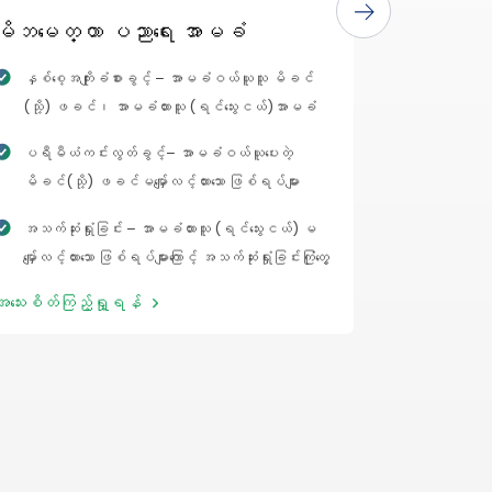
မိဘမေတ္တာ ပညာရေး အာမခံ
ဘဝလုံခြုံ
နှစ်စေ့အကျိုးခံစားခွင့် – အာမခံဝယ်ယူသူ မိခင်
နှစ်စေ့ အ
(သို့) ဖခင်၊ အာမခံထားသူ (ရင်သွေးငယ်)အာမခံ
အာမခံထား
သက်တမ်း အတွင်း ကျန်းကျန်းမာမာ ရှိနေပါက ရင်သွေး
သက်သာသေ
ပရီမီယံကင်းလွတ်ခွင့်– အာမခံဝယ်ယူပေးတဲ့
ငယ် အသက် (၁၇)နှစ်ပြည့် ချိန်ကစပြီးအာမခံထား
စတင်ပေးသွ
မိခင်(သို့) ဖခင်မမျှော်လင့်ထားသော ဖြစ်ရပ်များ
ငွေကို လေးနှစ်ဆက်တိုက်အညီအမျှ ထုတ်ပေးခြင်း။
နိုင်ခြင
ကြောင့် အသက်ဆုံးရှုံးခြင်းသို့မဟုတ် ထာဝစဉ်မသန်မ
အခြားပေါ်လ
အသက်ဆုံးရှုံးခြင်း – အာမခံထားသူ (ရင်သွေးငယ်) မ
စွမ်းဖြစ်ခြင်း ကြုံတွေ့ခဲ့ရပါက ပရီမီယံအားလုံးကို
ခြင်း၊ အမ
မျှော်လင့်ထားသော ဖြစ်ရပ်များကြောင့် အသက်ဆုံးရှုံးခြင်းကြုံတွေ့
ဆက်လက်ပေးသွင်းရန်မလိုဘဲ အာမခံထားသူ (ရင်သွေး
သည့် အခြာ
ခဲ့ ရပါကအာမခံဝယ်ယူသူ မိခင် (သို့) ဖခင် အား
ငယ်) အသက် (၁၇) နှစ်ပြည့်ချိန်ကစပြီး
အသေးစိတ်ကြည
အသေးစိတ်ကြည့်ရှု့ရန်
အာမခံထားငွေ အပြည့်အဝ ထုတ်ပေးခြင်း။
အာမခံထားငွေ အပြည့်အဝကိုရင်သွေးငယ်မှ လေးနှစ်
ဆက်တိုက် အညီအမျှ ရရှိခြင်း။