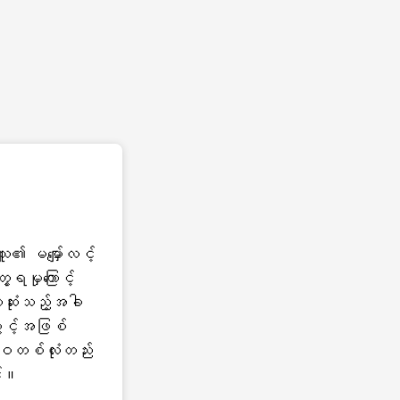
 မမျှော်လင့်
ေ့ရမှုကြောင့်
ုံးသည့်အခါ
းခွင့်အဖြစ်
ဝတစ်လုံးတည်း
်း။