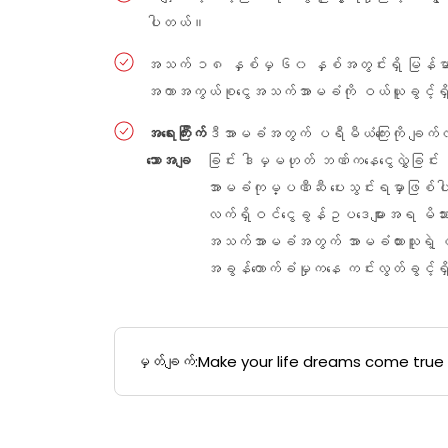
ပါတယ်။
အသက် ၁၈ နှစ်မှ ၆၀ နှစ်အတွင်းရှိ မြန်မာနိုင်ငံ
အကာအကွယ်စုငွေအသက်အာမခံကို ဝယ်ယူခွင့်ရ
အရေးကြီး
က်
ဒီအာမခံအတွက် ပရီမီယံကြေးကို ချက်လက
သောအချ
ခြင်း ဒါမှမဟုတ် ဘဏ်ကနေငွေလွှဲခြင်း န
အာမခံကုမ္ပဏီဆီ ပေးသွင်းရမှာဖြစ
လက်ရှိဝင်ငွေခွန်ဥပဒေများအရ မိသာ
အသက်အာမခံအတွက် အာမခံထားသူရဲ့ ပရ
အခွန်ကောက်ခံမှုကနေ ကင်းလွတ်ခွင့်
မှတ်ချက်:
Make your life dreams come true w