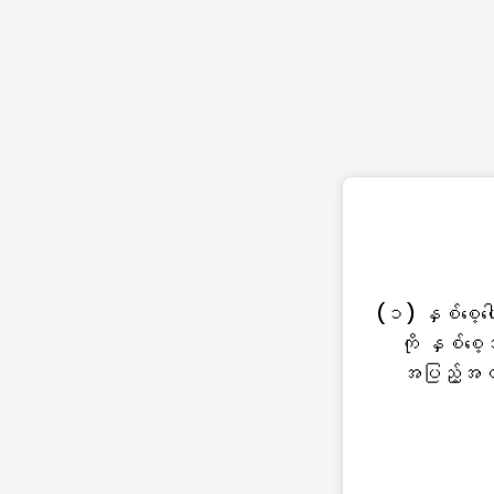
(၁) နှစ်စေ့ပ
ကို နှစ်စေ့
အပြည့်အဝတ