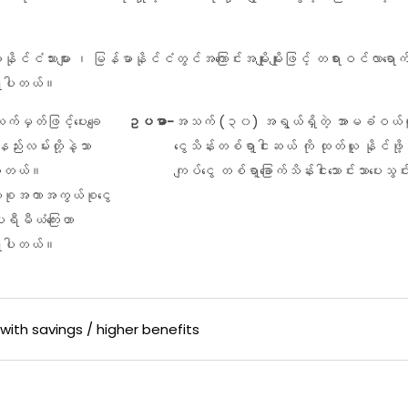
သားများ ၊ မြန်မာနိုင်ငံတွင်အကြောင်းအမျိုးမျိုးဖြင့် တရားဝင်လာရောက်နေထ
ှိပါတယ်။
်မှတ်ဖြင့်ပေးချေ
ဥပမာ-
အသက် (၃၀) အရွယ်ရှိတဲ့ အာမခံဝယ်ယူ
ည်းလမ်းတို့နဲ့သာ
ငွေသိန်းတစ်ရာ့ငါးဆယ် ကို ထုတ်ယူ နိုင်ဖ
်ပါတယ်။
ကျပ်ငွေ တစ်ရာ့ခြောက်သိန်းငါးသောင်းသာပေးသ
းစုအကာအကွယ်စုငွေ
ီမီယံကြေးဟာ
ရှိပါတယ်။
ith savings / higher benefits