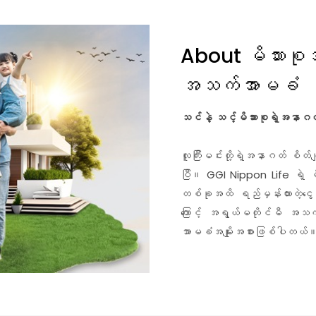
About မိသားစု
အသက်အာမခံ
သင်နဲ့ သင့်မိသားစုရဲ့အနာ
လူကြီးမင်းတို့ရဲ့အနာဂတ် စိတ်ခ
ပြီ။ GGI Nippon Life ရဲ့
တစ်ခုအထိ ရည်မှန်းထားတဲ့ငွေပမာ
ကြောင့် အရွယ်မတိုင်မီ အသက်ဆု
အာမခံအမျိုးအစားဖြစ်ပါတယ်