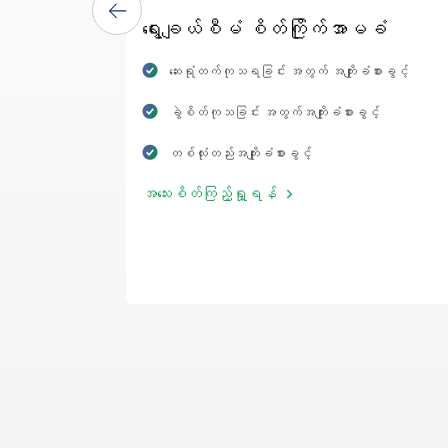
ရွေးချယ်စီမံ စိတ်ကြိုက်အာမခံ
ဆေးရုံတက်ကုသရခြင်း အတွက် အကျိုးခံစားခွင့်
ခွဲစိတ်ကုသခြင်း အတွက်အကျိုးခံစားခွင့်
တစ်လုံးတည်းအကျိုးခံစားခွင့်
အသေးစိတ်ကြည့်ရှု့ရန်