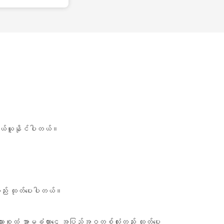
်ဝယ်ယူနိုင်ပါတယ်။
းတည်း ထုတ်ပေးပါတယ်။
့်မိသားစုထံ အာမခံထားငွေ အပြည့်အဝတစ်လုံးတည်း ထုတ်ပေး