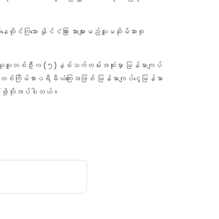
ိုင်ကြသော နိုင်ငံခြား သားများမည်သူမဆိုမိသားစု
သူတစ်ဦးက (၅)နှစ်သက်တမ်းအဆုံးမှာ မြန်မာကျပ်
ို့ တစ်ကြိမ်စာပရီမီယံကြေးအဖြစ် မြန်မာကျပ်ငွေမြန်မာ
ွင်းဖို့လိုအပ်ပါတယ်။