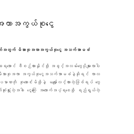
အကာအကွယ်စုငွေ
ဂတ်အတွက် မိသားစုအကာအကွယ်စုငွေ အသက်အာမခံ
ျရအောင် စီစဉ်ထားနိုင်ဖို့ အခွင့်အလမ်းတွေပိုများလာပါ
 မိသားစုအကာ အကွယ်စုငွေအသက်အာမခံနဲ့ဆိုရင် ကာလ
ဏကို စုဆောင်းမိဖို့နဲ့ မမျှော်လင့်ထားတဲ့ဖြစ်ရပ် တွေ
ံးရှုံးတဲ့အခါ ငွေကြေး အထောက်အပံ့ရစေဖို့ ရည်ရွယ်တဲ့
။