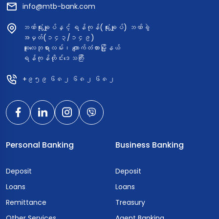
info@mtb-bank.com
ဘဏ်ရုံးချုပ်နှင့် ရန်ကုန်(ရုံးချုပ်) ဘဏ်ခွဲ
အမှတ်(၁၄၃/၁၄၉)
ဆူးလေဘုရားလမ်း၊ ကျောက်တံတားမြို့နယ်
ရန်ကုန်တိုင်းဒေသကြီး
+၉၅၉ ၆၈၂ ၆၈၂ ၆၈၂
Personal Banking
Business Banking
Deposit
Deposit
Loans
Loans
Remittance
Treasury
Other Services
Agent Banking